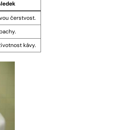
ledek
vou čerstvost.
 pachy.
životnost kávy.