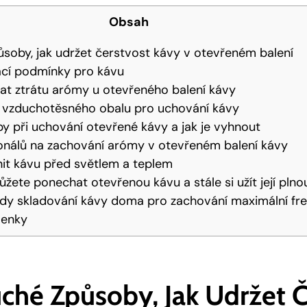
Obsah
soby, jak udržet čerstvost kávy v otevřeném balení
ací podmínky pro kávu
at ztrátu arómy u otevřeného balení kávy
í vzduchotěsného obalu pro uchování kávy
by při uchování otevřené kávy a jak je vyhnout
ionálů na zachování arómy v otevřeném balení kávy
nit kávu před světlem a teplem
ůžete ponechat otevřenou kávu a stále si užít její plno
ody skladování kávy doma pro zachování maximální fr
lenky
ché Způsoby, Jak Udržet Č