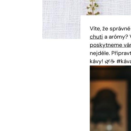
Víte, že správn
chuti
a arómy? V
poskytneme vám
nejdéle. Připrav
kávy! 🌿☕️ #ká