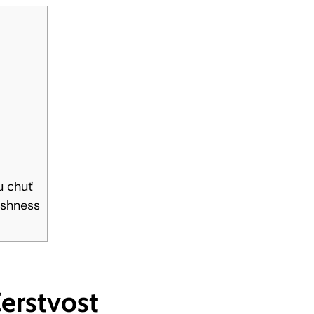
u chuť
eshness
erstvost