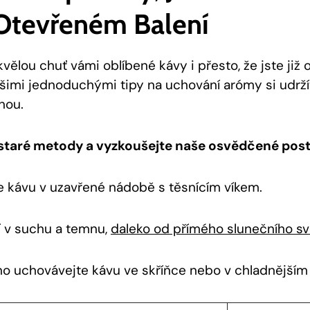
Otevřeném Balení
kvělou chuť vámi oblíbené kávy i přesto, že jste již o
ašimi jednoduchými tipy na uchování arómy si udrž
nou.
taré metody a vyzkoušejte naše osvědčené pos
 kávu v uzavřené nádobě s těsnícím víkem.
í v suchu a temnu,
daleko od přímého slunečního sv
 uchovávejte kávu ve skříňce nebo v chladnějším 