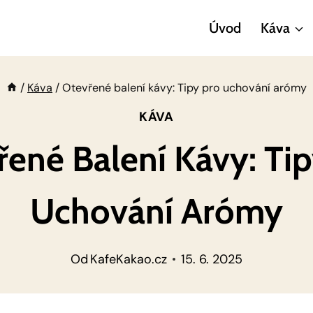
Úvod
Káva
/
Káva
/
Otevřené balení kávy: Tipy pro uchování arómy
KÁVA
řené Balení Kávy: Tip
Uchování Arómy
Od
KafeKakao.cz
15. 6. 2025