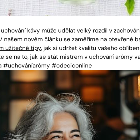
é uchování kávy může udělat velký rozdíl v
zachování
 našem novém článku se zaměříme na otevřené ba
 užitečné tipy
, jak si udržet kvalitu vašeho oblíb
te se na to, jak se stát mistrem v uchování arómy v
va #uchováníarómy #odeciconline