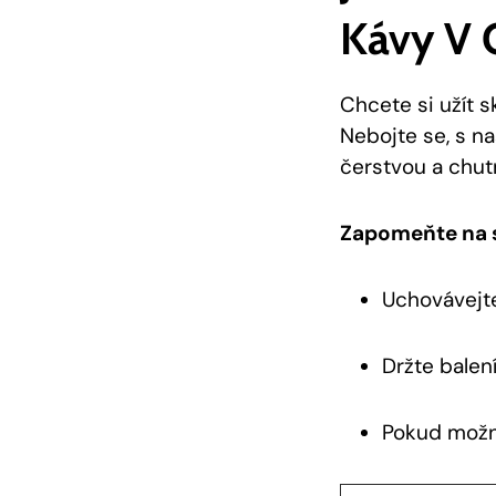
Kávy V 
Chcete si užít s
Nebojte se, s n
čerstvou a chut
Zapomeňte na s
Uchovávejte
Držte balen
Pokud možno