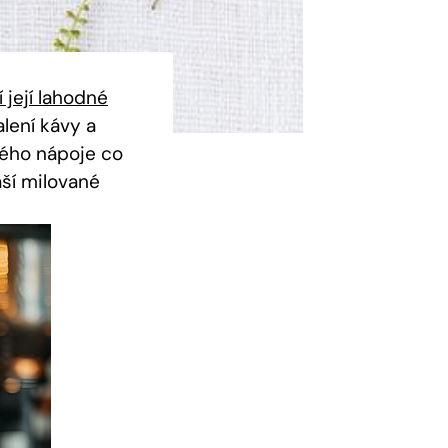
 její lahodné
lení kávy a
eného nápoje co
aší milované