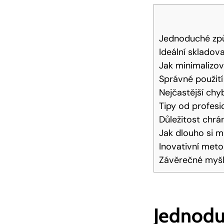
Jednoduché způ
Ideální skladov
Jak minimalizov
Správné použit
Nejčastější chy
Tipy od profes
Důležitost chrá
Jak dlouho si m
Inovativní met
Závěrečné myš
Jednodu