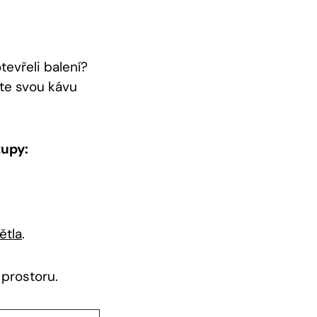
tevřeli balení?
íte svou kávu
tupy:
ětla
.
prostoru.