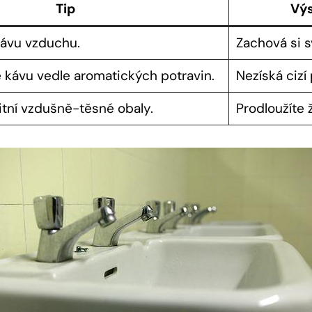
Tip
Výs
kávu vzduchu.
Zachová si s
kávu vedle aromatických potravin.
Nezíská cizí
litní vzdušně-těsné obaly.
Prodloužíte 