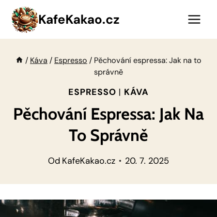
Přeskočit
KafeKakao.cz
na
obsah
/
Káva
/
Espresso
/
Pěchování espressa: Jak na to
správně
ESPRESSO
|
KÁVA
Pěchování Espressa: Jak Na
To Správně
Od
KafeKakao.cz
20. 7. 2025