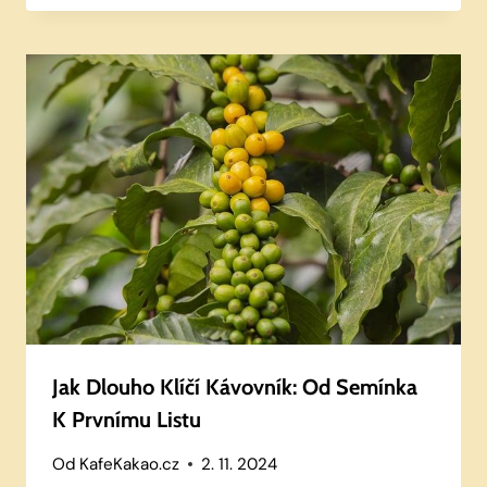
Jak Dlouho Klíčí Kávovník: Od Semínka
K Prvnímu Listu
Od
KafeKakao.cz
2. 11. 2024