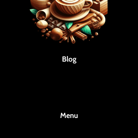
Blog
Káva
Espresso
Kakao
Menu
KafeKakao.cz