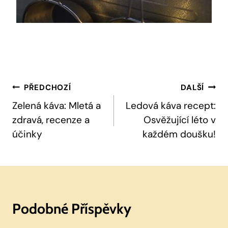
Navigace
PŘEDCHOZÍ
DALŠÍ
Pro
Zelená káva: Mletá a
Ledová káva recept:
zdravá, recenze a
Osvěžující léto v
Příspěvek
účinky
každém doušku!
Podobné Příspěvky