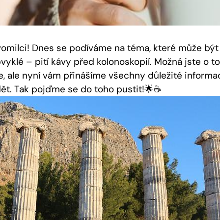
vomilci! Dnes se podíváme na téma, které může být
vyklé – pití kávy před kolonoskopií. Možná jste o 
e, ale nyní vám přinášíme všechny důležité informa
ět. Tak pojďme se do toho pustit!🌟☕️