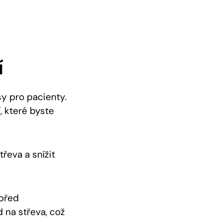
í
sy pro pacienty.
, které byste
řeva a snížit
 před
 na střeva, což