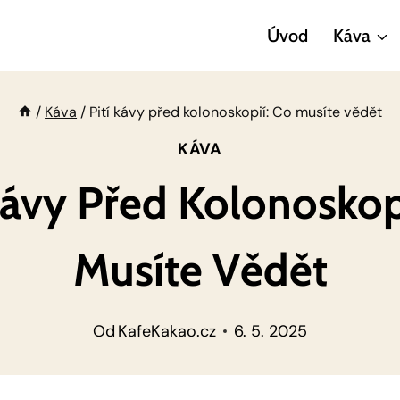
Úvod
Káva
/
Káva
/
Pití kávy před kolonoskopií: Co musíte vědět
KÁVA
Kávy Před Kolonoskop
Musíte Vědět
Od
KafeKakao.cz
6. 5. 2025