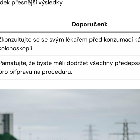
dek přesnější výsledky.
Doporučení:
Zkonzultujte se se svým lékařem před konzumací k
kolonoskopií.
Pamatujte, že byste měli dodržet všechny předep
pro přípravu na proceduru.