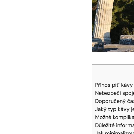
Přínos pití káv
Nebezpečí spoj
Doporučený časo
Jaký typ kávy 
Možné komplikac
Důležité infor
Jak minimalizov