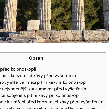
Obsah
y před kolonoskopií
ená s konzumací kávy před vyšetřením
vý interval mezi pitím kávy a kolonoskopií
je nejvhodnější konzumovat před vyšetřením
e spojené s pitím kávy při kolonoskopii
mace k zvážení před konzumací kávy před vyšetřením
at rizika spojená s pitím kávy před kolonoskopií