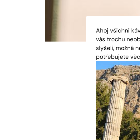
Ahoj všichni ká
vás trochu neob
slyšeli, možná n
potřebujete věd