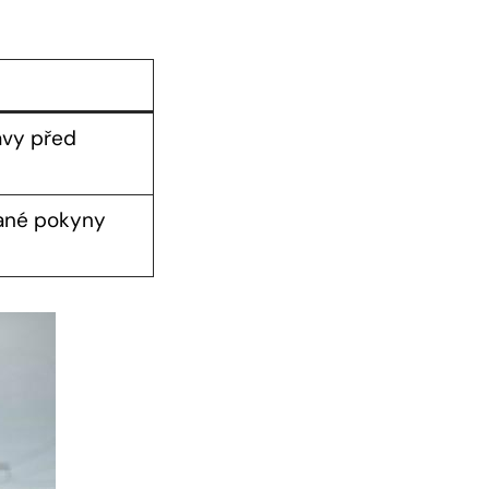
ávy před
sané pokyny