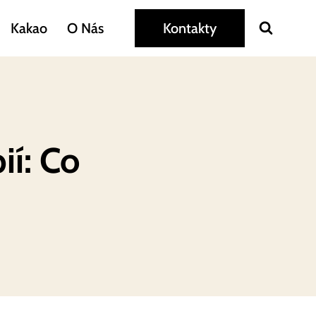
Kakao
O Nás
Kontakty
ií: Co