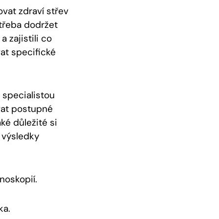
vat zdraví střev
otřeba dodržet
 zajistili co
at specifické
 specialistou
vat postupné
ké důležité si
t výsledky
noskopií.
ka.