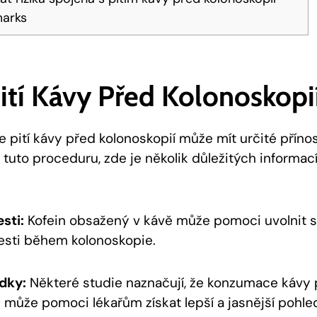
marks
ití Kávy Před Kolonoskopi
že pití kávy před kolonoskopií může mít určité příno
tuto proceduru, zde je několik důležitých informací
sti:
Kofein obsažený v kávě může pomoci uvolnit st
esti během kolonoskopie.
dky:
Některé studie naznačují, že konzumace kávy
může pomoci lékařům získat lepší a jasnější pohled