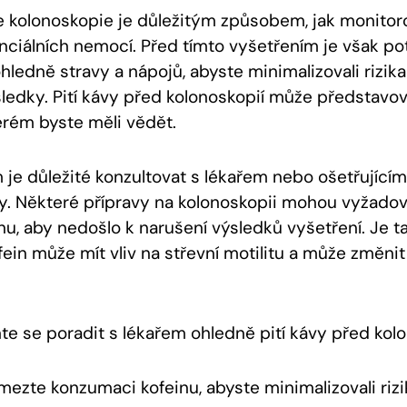
je kolonoskopie je důležitým způsobem, jak monitoro
nciálních nemocí. Před tímto vyšetřením je však p
hledně stravy a nápojů, abyste minimalizovali rizika a
sledky. Pití kávy před kolonoskopií může představov
erém byste měli vědět.
 je důležité konzultovat s lékařem nebo ošetřujícím
vy. Některé přípravy na kolonoskopii mohou vyžado
u, aby nedošlo k narušení výsledků vyšetření. Je ta
fein může mít vliv na střevní motilitu a může změni
 se poradit s lékařem ohledně pití kávy před kolo
ezte konzumaci kofeinu, abyste minimalizovali rizi