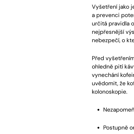
Vyšetření jako 
a prevenci pote
určitá pravidla o
nejpřesnější vý
nebezpečí, o kt
Před vyšetřením
ohledně pití ká
vynechání kofein
uvědomit, že ko
kolonoskopie.
Nezapomeňte
Postupně om