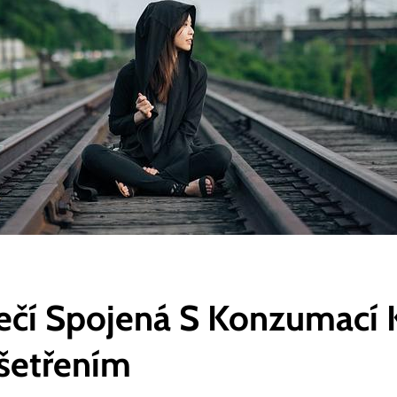
čí Spojená S Konzumací 
šetřením