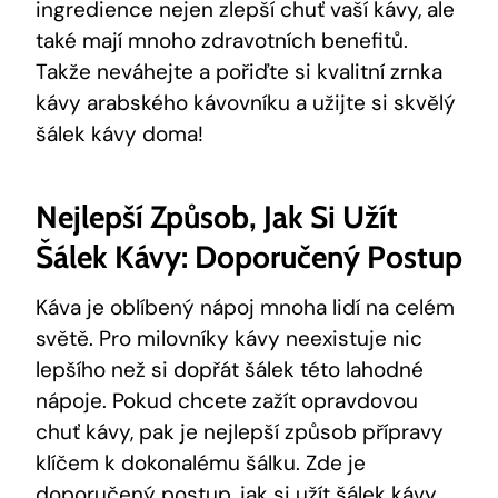
ingredience nejen zlepší chuť vaší kávy, ale
také mají mnoho zdravotních benefitů.
Takže neváhejte a pořiďte si kvalitní zrnka
kávy arabského kávovníku a užijte si skvělý
šálek kávy doma!
Nejlepší Způsob,
Jak Si Užít
Šálek Kávy
: Doporučený Postup
Káva je oblíbený nápoj mnoha lidí na celém
světě. Pro milovníky kávy neexistuje nic
lepšího než si dopřát šálek této lahodné
nápoje. Pokud chcete zažít opravdovou
chuť kávy, pak je nejlepší způsob přípravy
klíčem k dokonalému šálku. Zde je
doporučený postup, jak si užít šálek kávy