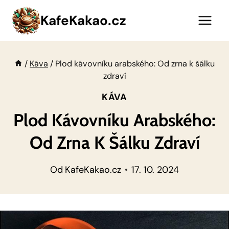
Přeskočit
KafeKakao.cz
na
obsah
/
Káva
/
Plod kávovníku arabského: Od zrna k šálku
zdraví
KÁVA
Plod Kávovníku Arabského:
Od Zrna K Šálku Zdraví
Od
KafeKakao.cz
17. 10. 2024