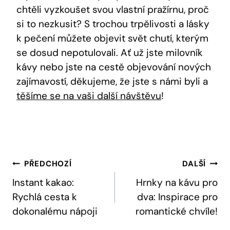
chtěli vyzkoušet svou vlastní pražírnu, proč
si to nezkusit? S trochou trpělivosti a lásky
k pečení můžete objevit svět chutí, kterým
se dosud nepotulovali. Ať už jste milovník
kávy nebo jste na cestě objevování nových
zajímavostí, děkujeme, že jste s námi byli a
těšíme se na vaši další návštěvu
!
Navigace
PŘEDCHOZÍ
DALŠÍ
Pro
Instant kakao:
Hrnky na kávu pro
Rychlá cesta k
dva: Inspirace pro
Příspěvek
dokonalému nápoji
romantické chvíle!