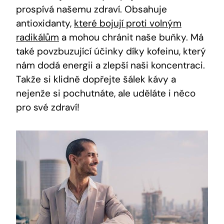
prospívá našemu zdraví. Obsahuje
antioxidanty,
které bojují proti volným
radikálům
a mohou chránit naše buňky. Má
také povzbuzující účinky díky kofeinu, který
nám dodá energii a zlepší naši koncentraci.
Takže si klidně dopřejte šálek kávy a
nejenže si pochutnáte, ale uděláte i něco
pro své zdraví!