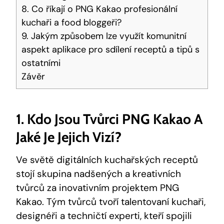
8. Co říkají o ​PNG Kakao⁣ profesionální
kuchaři a food​ bloggeři?
9. Jakým‍ způsobem lze využít komunitní
aspekt aplikace pro sdílení receptů ⁤a tipů​ s
ostatními
Závěr
1. Kdo Jsou Tvůrci PNG ⁤Kakao ⁢a
Jaké ⁢je Jejich Vizí?
Ve světě digitálních kuchařských ⁢receptů
stojí ⁢skupina nadšených a kreativních⁣
tvůrců za inovativním projektem PNG
Kakao.⁢ Tým tvůrců‌ tvoří talentovaní ⁢kuchaři,⁢
designéři a⁣ techničtí experti, ‍kteří spojili