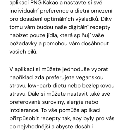
aplikaci PNG Kakao a nastavte⁤ si své
⁣individuální‍ preference a dietní ‌omezení
pro dosažení optimálních výsledků. Díky‌
tomu vám​ budou naše digitální recepty
nabízet pouze ‍jídla, která splňují ‍vaše
požadavky a pomohou vám dosáhnout⁤
vašich cílů.
V aplikaci‍ si můžete jednoduše vybrat⁣
například, zda preferujete veganskou⁣
stravu, low-carb⁤ dietu nebo bezlepkovou
stravu. Dále‍ si ⁢můžete⁤ nastavit také své‌
preferované suroviny,​ alergie nebo
intolerance. To vše pomůže ‌aplikaci
přizpůsobit‍ recepty tak, aby byly ⁢pro⁢ vás
co nejvhodnější a abyste dosáhli