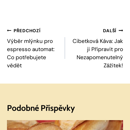
Navigace
PŘEDCHOZÍ
DALŠÍ
Pro
Výběr mlýnku pro
Cibetková Káva: Jak
espresso automat:
ji Připravit pro
Příspěvek
Co potřebujete
Nezapomenutelný
vědět
Zážitek!
Podobné Příspěvky