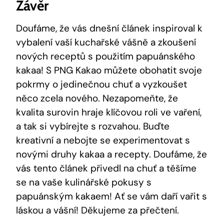
Závěr
Doufáme,⁤ že vás dnešní článek inspiroval ‌k
vybalení vaší kuchařské⁤ vášně a ⁣zkoušení
nových receptů s ⁢použitím ⁣papuánského‌
kakaa!‌ S PNG ​Kakao ⁣můžete obohatit ⁢svoje‍
pokrmy o ⁣jedinečnou ‍chuť a vyzkoušet
něco ⁢zcela nového. Nezapomeňte, že
kvalita surovin hraje klíčovou roli ‍ve ⁣vaření,
a tak‍ si vybírejte s rozvahou. Buďte
⁤kreativní ​a ‍nebojte ​se experimentovat s
novými druhy ‍kakaa a recepty. ​Doufáme, ⁣že
vás tento článek ⁢přivedl ⁤na chuť ⁣a ‍těšíme
se na vaše kulinářské‌ pokusy s
papuánským kakaem! Ať se vám ⁢daří vařit s
láskou ‍a​ vášní! Děkujeme ⁢za ⁣přečtení.