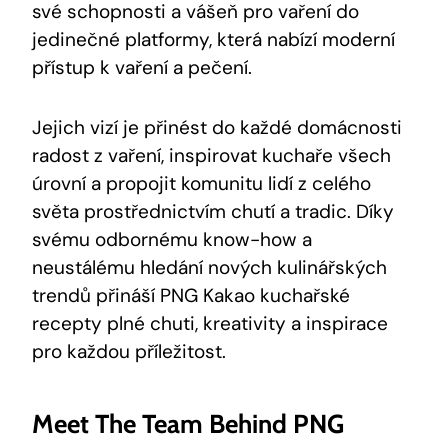
‌své schopnosti​ a vášeň pro ⁢vaření⁣ do
‍jedinečné platformy,‍ která nabízí moderní
⁢přístup k​ vaření ⁣a pečení.
Jejich vizí ⁣je přinést do každé ⁤domácnosti
radost z vaření, ‌inspirovat kuchaře ‍všech⁣
úrovní a propojit komunitu ‌lidí z​ celého
světa prostřednictvím chutí a tradic.⁤ Díky
svému odbornému ⁢know-how‌ a​
neustálému hledání nových kulinářských
trendů přináší PNG Kakao kuchařské
recepty plné chuti, kreativity a ‍inspirace
pro​ každou příležitost.
Meet The Team Behind PNG