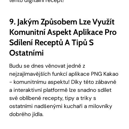
⁤tento digitální recept!
9. Jakým‍ Způsobem Lze Využít
Komunitní Aspekt Aplikace Pro
Sdílení Receptů ⁤a Tipů​ S
Ostatními
Budu⁤ se ⁢dnes věnovat ⁤jedné z
nejzajímavějších ⁢funkcí aplikace ⁤PNG Kakao
⁢- komunitnímu⁣ aspektu! Díky této zábavné
a interaktivní platformě lze snadno sdílet⁣
své ​oblíbené recepty, tipy ⁢a triky s‍
ostatními nadšenými kuchaři a milovníky
dobrého‌ jídla.