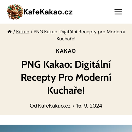
Přeskočit
KafeKakao.cz
na
obsah
/
Kakao
/
PNG Kakao: Digitální Recepty pro Moderní
Kuchaře!
KAKAO
PNG Kakao: Digitální
Recepty Pro Moderní
Kuchaře!
Od
KafeKakao.cz
15. 9. 2024