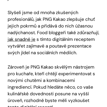
Slyšeli jsme​ od mnoha zkušených
profesionálů, jak PNG Kakao zlepšuje‌ chuť
jejich pokrmů ​a přidává do​ nich úžasnou
⁢nadýchanost. Food bloggeři také zdůrazňují,
jak snadné je
s ⁤tímto ‍digitálním receptem
vytvářet ​zajímavé a ​poutavé prezentace
svých jídel⁤ na sociálních médiích.
Zároveň ⁢je PNG‍ Kakao ​skvělým nástrojem
pro kuchaře, kteří chtějí ‍experimentovat‍ s
novými chutěmi a‍ kombinacemi
ingrediencí. Pokud hledáte⁢ něco, co vaše
kulinářské dovednosti posune na ⁣vyšší
úroveň, rozhodně byste měli vyzkoušet