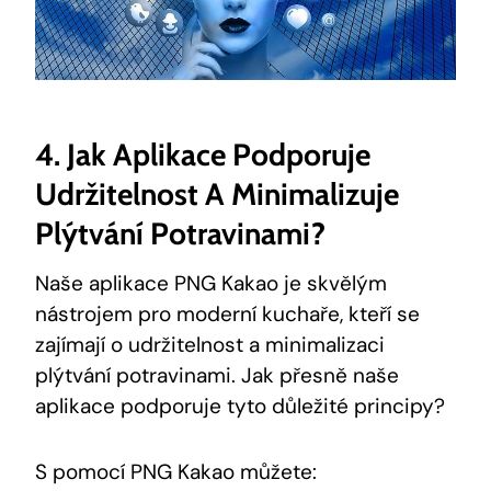
4. Jak Aplikace ​podporuje⁢
Udržitelnost ⁣a ⁢minimalizuje
⁢plýtvání Potravinami?
Naše aplikace⁤ PNG ⁤Kakao je ⁤skvělým
nástrojem​ pro moderní kuchaře,⁢ kteří‌ se
‍zajímají o udržitelnost ⁤a minimalizaci
plýtvání‍ potravinami. Jak​ přesně naše
aplikace⁤ podporuje tyto důležité principy?
S pomocí PNG Kakao můžete: