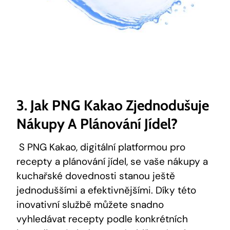
3. Jak⁣ PNG Kakao Zjednodušuje‍
Nákupy A Plánování⁤ Jídel?
‍ S⁤ PNG Kakao, digitální platformou pro
recepty a plánování⁢ jídel, se vaše nákupy ‍a
kuchařské dovednosti stanou⁤ ještě
⁢jednoduššími a ‍efektivnějšími. Díky této
inovativní​ službě ​můžete snadno
vyhledávat ‌recepty podle konkrétních