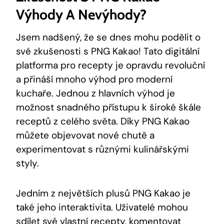
Výhody⁣ A Nevýhody?
Jsem nadšený, že ‍se‌ dnes ⁤mohu podělit o
své zkušenosti ​s⁤ PNG Kakao! ⁢Tato digitální
‌platforma pro ‌recepty je opravdu ⁢revoluční
⁣a přináší mnoho výhod pro ‍moderní
kuchaře. Jednou z⁤ hlavních výhod⁢ je
‌možnost⁤ snadného přístupu k široké⁤ škále
receptů ‍z ‍celého⁤ světa. Díky PNG Kakao
můžete ⁣objevovat nové chutě a⁤
experimentovat s různými kulinářskými ​
styly.
Jedním z největších plusů⁣ PNG Kakao je⁤
také jeho interaktivita. Uživatelé ⁣mohou
sdílet své vlastní recepty,‍ komentovat