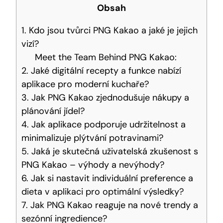
Obsah
1. Kdo jsou tvůrci PNG ⁤Kakao ⁢a jaké ⁢je jejich
vizí?
Meet the Team Behind PNG ‍Kakao:
2. Jaké ‌digitální recepty a funkce nabízí
aplikace ⁤pro​ moderní kuchaře?
3. Jak⁣ PNG Kakao zjednodušuje‍ nákupy a
plánování⁤ jídel?
4. Jak aplikace ​podporuje⁢ udržitelnost ⁣a
⁢minimalizuje ⁢plýtvání potravinami?
5. Jaká je skutečná uživatelská zkušenost s
PNG⁢ Kakao – výhody⁣ a nevýhody?
6.‍ Jak si nastavit⁤ individuální preference a
dieta v‍ aplikaci pro optimální výsledky?
7. Jak PNG ⁤Kakao‌ reaguje ‌na ​nové trendy a
sezónní ​ingredience?