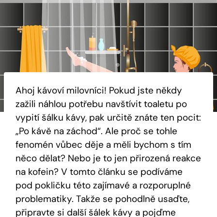
Ahoj kávoví milovníci! Pokud jste někdy
zažili náhlou potřebu navštívit toaletu po
vypití šálku kávy, pak určitě znáte ten pocit:
„Po kávě na záchod“. Ale proč se tohle
fenomén vůbec děje a měli bychom s tím
něco dělat? Nebo je to jen přirozená reakce
na kofein? V tomto článku se podíváme
pod pokličku této zajímavé a rozporuplné
problematiky. Takže se pohodlně usaďte,
připravte si další šálek kávy a pojďme