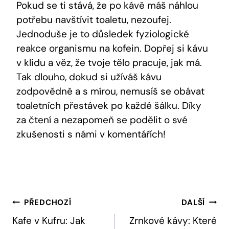
Pokud se ti stává, že po kávě máš náhlou
potřebu navštívit toaletu, nezoufej.
Jednoduše je to důsledek fyziologické
reakce organismu na kofein. Dopřej si kávu
v klidu a věz, že tvoje tělo pracuje, jak má.
Tak dlouho, dokud si užíváš kávu
zodpovědně a s mírou, nemusíš se obávat
toaletních přestávek po každé šálku. Díky
za čtení a nezapomeň se podělit o své
zkušenosti s námi v komentářích!
Navigace
PŘEDCHOZÍ
DALŠÍ
Pro
Kafe v Kufru: Jak
Zrnkové kávy: Které