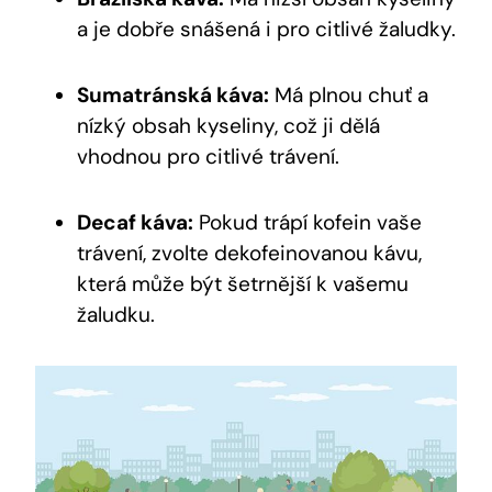
a je dobře snášená i pro citlivé žaludky.
Sumatránská káva:
Má plnou chuť a
nízký obsah kyseliny, což ji dělá
vhodnou pro citlivé trávení.
Decaf káva:
Pokud trápí kofein vaše
trávení, zvolte dekofeinovanou kávu,
která může být šetrnější k vašemu
žaludku.