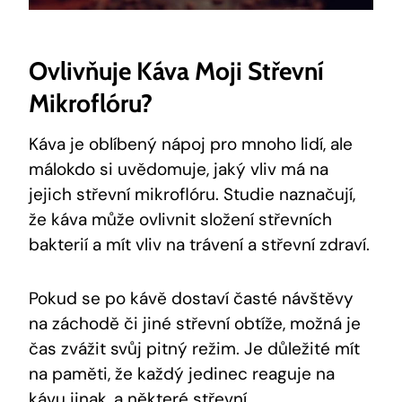
Ovlivňuje Káva Moji Střevní
Mikroflóru?
Káva je oblíbený nápoj pro mnoho lidí, ale
málokdo si uvědomuje, jaký vliv má na
jejich střevní mikroflóru. Studie naznačují,
že káva může ovlivnit složení střevních
bakterií a mít vliv na trávení a střevní zdraví.
Pokud se po kávě dostaví časté návštěvy
na záchodě či jiné střevní obtíže, možná je
čas zvážit svůj pitný režim. Je důležité mít
na paměti, že každý jedinec reaguje na
kávu jinak, a některé střevní