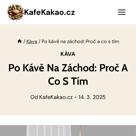
Přeskočit
KafeKakao.cz
na
obsah
/
Káva
/
Po kávě na záchod: Proč a co s tím
KÁVA
Po Kávě Na Záchod: Proč A
Co S Tím
Od
KafeKakao.cz
14. 3. 2025