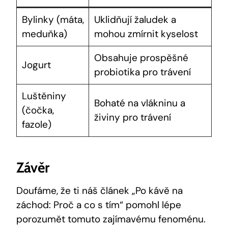
Bylinky (máta,
Uklidňují žaludek a
meduňka)
mohou zmírnit kyselost
Obsahuje prospěšné
Jogurt
probiotika pro trávení
Luštěniny
Bohaté na vlákninu a
(čočka,
živiny pro trávení
fazole)
Závěr
Doufáme, že ti náš článek „Po kávě na
záchod: Proč a co s tím“ pomohl lépe
porozumět tomuto zajímavému fenoménu.