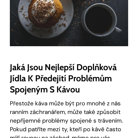
Jaká Jsou Nejlepší Doplňková
Jídla K Předejití Problémům
Spojeným S Kávou
Přestože káva může být pro mnohé z nás
ranním záchranářem, může také způsobit
nepříjemné problémy spojené s trávením.
Pokud patříte mezi ty, kteří po kávě často
míří rovnou na záchod, máme pro vás