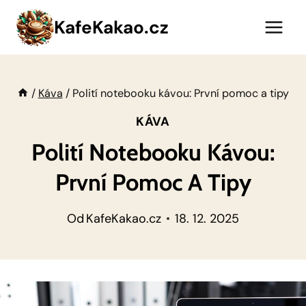
Přeskočit
KafeKakao.cz
na
obsah
/
Káva
/
Polití notebooku kávou: První pomoc a tipy
KÁVA
Polití Notebooku Kávou:
První Pomoc A Tipy
Od
KafeKakao.cz
18. 12. 2025