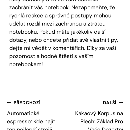
zachránit váš notebook. Nezapomeňte, že
rychlá reakce a správné postupy mohou
udělat rozdíl mezi záchranou a ztrátou
notebooku. Pokud máte jakékoliv další
dotazy, nebo chcete přidat své vlastní tipy,
dejte mi vědět v komentářích. Díky za vaši
pozornost a hodně štěstí s vaším
notebookem!
Navigace
PŘEDCHOZÍ
DALŠÍ
Pro
Automatické
Kakaový Korpus na
espresso: Kde najít
Plech: Základ Pro
Příspěvek
ten nejlepší stroj?
Vaše Dezertní