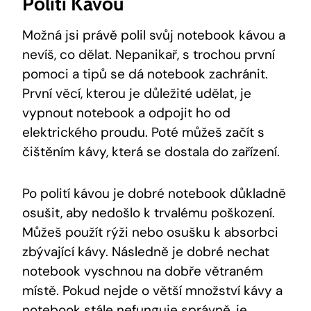
Polití Kávou
Možná jsi právě polil svůj notebook kávou a
nevíš, co dělat. Nepanikař, s trochou první
pomoci a tipů se dá notebook zachránit.
První věcí, kterou je důležité udělat, je
vypnout notebook a odpojit ho od
elektrického proudu. Poté můžeš začít s
čištěním kávy, která se dostala do zařízení.
Po polití kávou je dobré notebook důkladně
osušit, aby nedošlo k trvalému poškození.
Můžeš použít rýži nebo osušku k absorbci
zbývající kávy. Následně je dobré nechat
notebook vyschnou na dobře větraném
místě. Pokud nejde o větší množství kávy a
notebook stále nefunguje správně, je