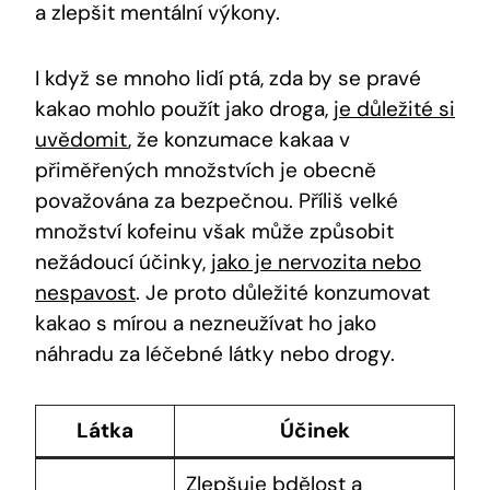
a zlepšit mentální výkony.
I když se mnoho lidí ptá, zda by se pravé
kakao mohlo použít jako droga,
je důležité si
uvědomit
, že konzumace kakaa v
přiměřených množstvích je obecně
považována za bezpečnou. Příliš velké
množství kofeinu však může způsobit
nežádoucí účinky,
jako je nervozita nebo
nespavost
. Je proto důležité konzumovat
kakao s mírou a nezneužívat ho jako
náhradu za léčebné látky nebo drogy.
Látka
Účinek
Zlepšuje bdělost a