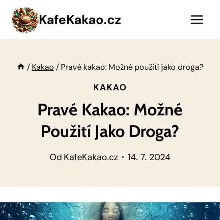
Přeskočit
KafeKakao.cz
na
obsah
/
Kakao
/
Pravé kakao: Možné použití jako droga?
KAKAO
Pravé Kakao: Možné
Použití Jako Droga?
Od
KafeKakao.cz
14. 7. 2024