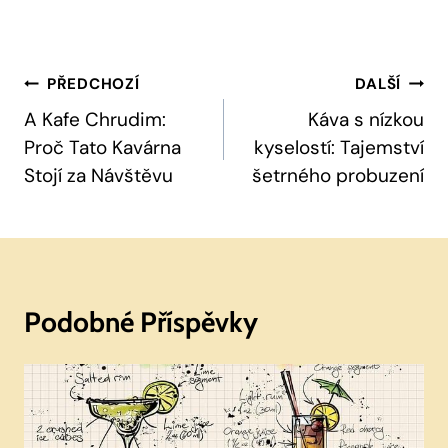
Navigace
PŘEDCHOZÍ
DALŠÍ
Pro
A Kafe Chrudim:
Káva s nízkou
Proč Tato Kavárna
kyselostí: Tajemství
Příspěvek
Stojí za Návštěvu
šetrného probuzení
Podobné Příspěvky