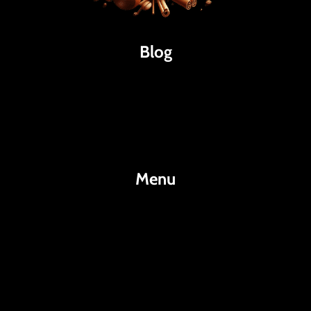
Blog
Káva
Espresso
Kakao
Menu
KafeKakao.cz
Blog
O Nás
Kontakty