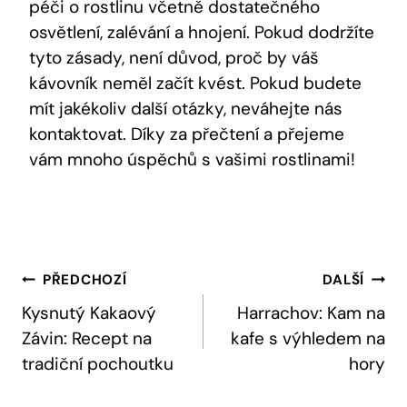
péči o rostlinu včetně dostatečného
osvětlení, zalévání a hnojení. Pokud dodržíte
tyto zásady, není důvod, proč by váš
kávovník neměl začít kvést. Pokud budete
mít jakékoliv další otázky, neváhejte nás
kontaktovat. Díky za přečtení a přejeme
vám mnoho úspěchů s vašimi rostlinami!
Navigace
PŘEDCHOZÍ
DALŠÍ
Pro
Kysnutý Kakaový
Harrachov: Kam na
Závin: Recept na
kafe s výhledem na
Příspěvek
tradiční pochoutku
hory