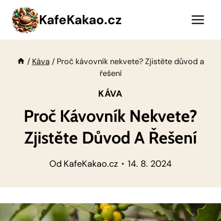
Přeskočit
KafeKakao.cz
na
obsah
/
Káva
/
Proč kávovník nekvete? Zjistěte důvod a
řešení
KÁVA
Proč Kávovník Nekvete?
Zjistěte Důvod A Řešení
Od
KafeKakao.cz
14. 8. 2024