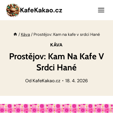
Přeskočit
KafeKakao.cz
na
obsah
/
Káva
/
Prostějov: Kam na kafe v srdci Hané
KÁVA
Prostějov: Kam Na Kafe V
Srdci Hané
Od
KafeKakao.cz
18. 4. 2026