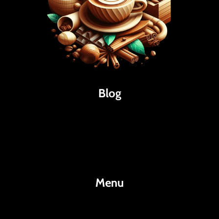
Blog
Káva
Espresso
Kakao
Menu
KafeKakao.cz