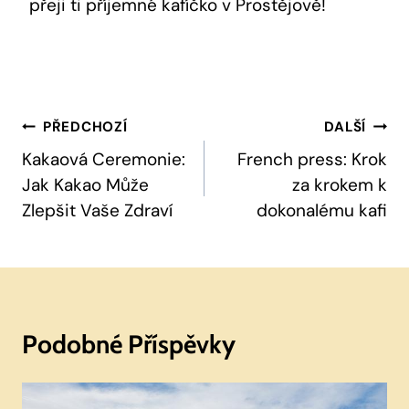
přeji ti příjemné kafíčko v Prostějově!
Navigace
PŘEDCHOZÍ
DALŠÍ
Pro
Kakaová Ceremonie:
French press: Krok
Jak Kakao Může
za krokem k
Příspěvek
Zlepšit Vaše Zdraví
dokonalému kafi
Podobné Příspěvky