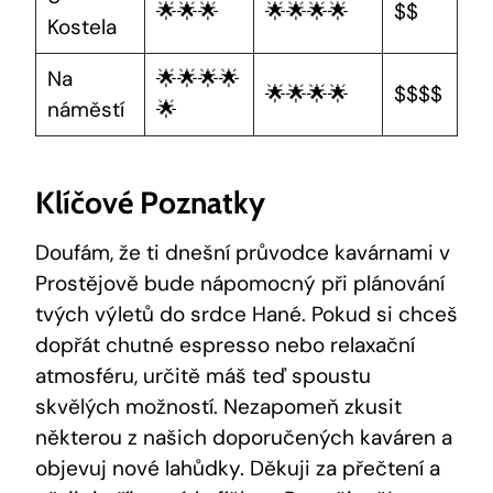
🌟🌟🌟
🌟🌟🌟🌟
$$
Kostela
Na
🌟🌟🌟🌟
🌟🌟🌟🌟
$$$$
náměstí
🌟
Klíčové Poznatky
Doufám, že ti dnešní průvodce kavárnami v
Prostějově bude nápomocný při plánování
tvých výletů do srdce Hané. Pokud si chceš
dopřát chutné espresso nebo relaxační
atmosféru, určitě máš teď spoustu
skvělých možností. Nezapomeň zkusit
některou z našich doporučených kaváren a
objevuj nové lahůdky. Děkuji za přečtení a