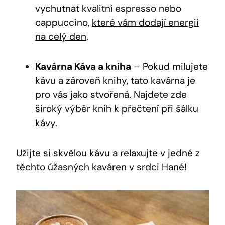
vychutnat kvalitní espresso nebo
cappuccino,
které vám dodají energii
na celý den
.
Kavárna Káva a kniha
– Pokud milujete
kávu a zároveň knihy, tato kavárna je
pro vás jako stvořená. Najdete zde
široký výběr knih k přečtení při šálku
kávy.
Užijte si skvělou kávu a relaxujte v jedné z
těchto úžasných kaváren v srdci Hané!