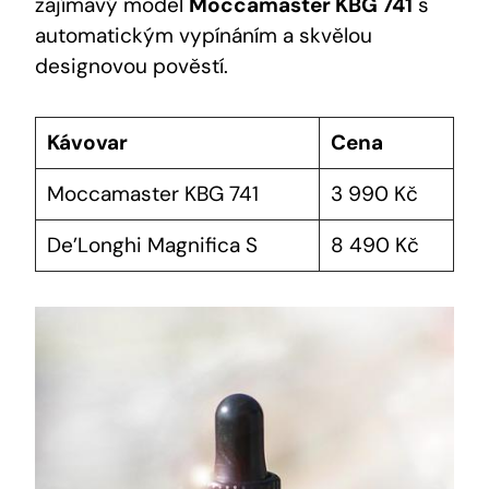
zajímavý model​
Moccamaster KBG 741
s
automatickým vypínáním a ​skvělou
designovou pověstí.‍
Kávovar
Cena
Moccamaster‍ KBG 741
3 990 Kč
De’Longhi ⁢Magnifica⁤ S
8 ‌490 Kč