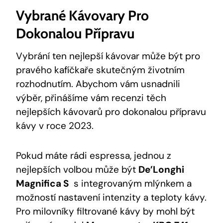
Vybrané Kávovary Pro
Dokonalou Přípravu
Vybrání ​ten nejlepší⁣ kávovar⁤ může být pro
pravého kafíčkaře skutečným ⁢životním
rozhodnutím. Abychom ‌vám usnadnili
výběr, přinášíme vám recenzi těch
nejlepších ⁢kávovarů pro dokonalou ‍přípravu
kávy v roce 2023.
Pokud máte rádi espressa, jednou z⁣
nejlepších volbou může⁢ být
De’Longhi
‌Magnifica S
‌ s ‍integrovaným mlýnkem ​a
možností nastavení intenzity‌ a teploty⁣ kávy.
Pro milovníky filtrované kávy by‌ mohl být