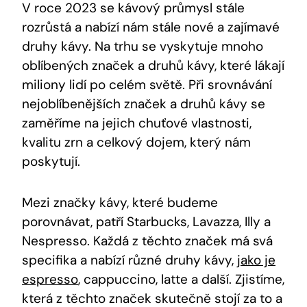
V roce 2023 se kávový⁣ průmysl stále
‍rozrůstá ‍a nabízí nám stále nové a zajímavé
druhy kávy. Na trhu se vyskytuje mnoho
oblíbených‍ značek a druhů kávy, které lákají
miliony lidí po ‌celém světě. Při srovnávání
⁣nejoblíbenějších značek‌ a‌ druhů⁤ kávy​ se
zaměříme na jejich chuťové ​vlastnosti,
kvalitu zrn ⁣a celkový‍ dojem, který⁤ nám
poskytují.
Mezi‌ značky kávy, které budeme
porovnávat, ⁤patří Starbucks, Lavazza, Illy a
Nespresso. Každá z těchto​ značek má svá⁢
specifika a ‍nabízí ⁤různé druhy kávy,
jako je
espresso
, cappuccino, latte a další. Zjistíme,‌
která⁢ z těchto značek ⁤skutečně ‌stojí za to a⁤