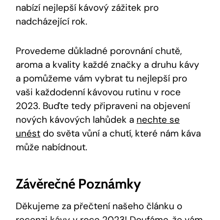
nabízí nejlepší⁣ kávový zážitek pro
nadcházející rok.
Provedeme důkladné ⁢porovnání⁢ chutě,
aroma a kvality každé značky‌ a druhu kávy
a ⁣pomůžeme⁤ vám ​vybrat‌ tu ‌nejlepší pro
vaši každodenní kávovou rutinu ​v⁤ roce
2023. Buďte tedy připraveni ⁣na objevení
nových⁤ kávových lahůdek ⁢a
nechte se
unést
do světa vůní a chutí,⁢ které nám káva
může nabídnout.
Závěrečné​ Poznámky
Děkujeme⁢ za přečtení ‍našeho⁤ článku o ​
recenzi kávy​ v roce 2023! Doufáme,‌ že vám