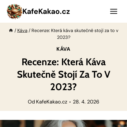
Přeskočit
KafeKakao.cz
na
obsah
/
Káva
/
Recenze: Která káva skutečně stojí za to v
2023?
KÁVA
Recenze: Která Káva
Skutečně Stojí Za To V
2023?
Od
KafeKakao.cz
28. 4. 2026