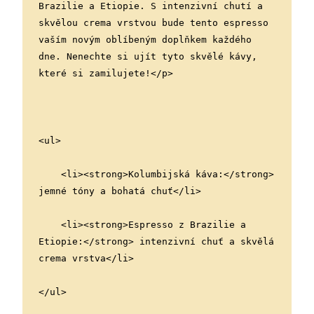
Brazilie a Etiopie. S intenzivní chutí a 
skvělou crema vrstvou bude tento espresso 
vaším novým oblíbeným doplňkem každého 
dne. Nenechte si ujít tyto skvělé kávy, 
které si zamilujete!</p>
<ul>
    <li><strong>Kolumbijská káva:</strong> 
jemné tóny a bohatá chuť</li>
    <li><strong>Espresso z Brazilie a 
Etiopie:</strong> intenzivní chuť a skvělá 
crema vrstva</li>
</ul>