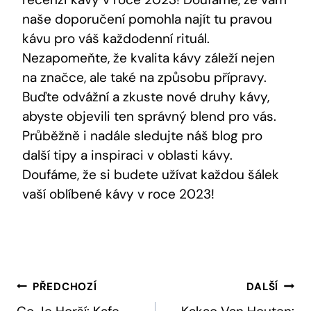
naše doporučení ‍pomohla najít tu ​pravou‌
kávu pro váš​ každodenní rituál.
⁤Nezapomeňte, že⁤ kvalita ⁤kávy záleží nejen
na značce,⁣ ale také ‍na způsobu přípravy.
⁣Buďte odvážní a zkuste nové ⁢druhy kávy,
⁢abyste⁣ objevili ten správný ‍blend pro vás.​
Průběžně i nadále sledujte‍ náš blog pro
další ‌tipy a inspiraci v ⁤oblasti kávy.
Doufáme, že‍ si ‌budete ​užívat každou šálek
vaší ⁢oblíbené‍ kávy v roce⁣ 2023!
Navigace
PŘEDCHOZÍ
DALŠÍ