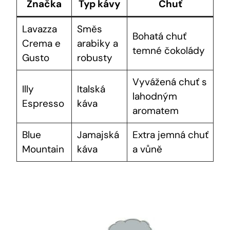
Značka
Typ ⁣kávy
Chuť
Lavazza
Směs
Bohatá chuť
‍Crema⁤ e
arabiky a
temné čokolády
Gusto
robusty
Vyvážená chuť s
Illy
Italská
⁣lahodným
Espresso
‍káva
aromatem
Blue‌
Jamajská
Extra jemná⁣ chuť
Mountain
káva
a vůně