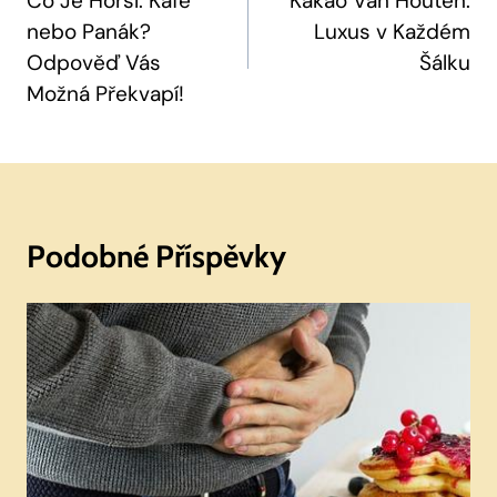
Pro
Co Je Horší: Kafe
Kakao Van Houten:
nebo Panák?
Luxus v Každém
Příspěvek
Odpověď Vás
Šálku
Možná Překvapí!
Podobné Příspěvky