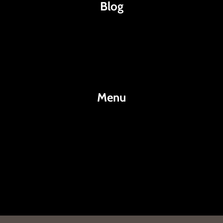
Blog
Káva
Espresso
Kakao
Menu
KafeKakao.cz
Blog
O Nás
Kontakty