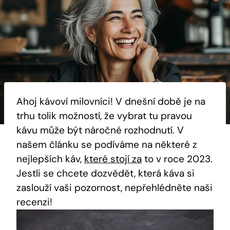
Ahoj ‍kávoví milovníci! V dnešní době je ⁤na
trhu ‌tolik možností, že vybrat tu⁤ pravou
kávu může ​být‍ náročné ⁤rozhodnutí.‍ V ​
našem článku ‌se podíváme na některé z
nejlepších káv,
které stojí​ za
to v⁤ roce ‍2023.
Jestli​ se⁣ chcete dozvědět,⁤ která ‍káva si
zaslouží vaši⁣ pozornost, ⁣nepřehlédněte naši
recenzi!