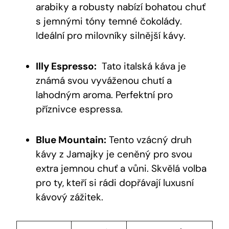
‍arabiky a robusty nabízí‍ bohatou ⁢chuť
s⁤ jemnými tóny temné‍ čokolády.
Ideální pro ⁣milovníky ​silnější kávy.
Illy Espresso:
⁢ Tato italská káva je
známá svou vyváženou chutí a
lahodným aroma. Perfektní pro
příznivce espressa.
Blue Mountain:
Tento vzácný ‌druh
kávy z‍ Jamajky je ceněný⁢ pro svou
extra jemnou ⁣chuť ‍a vůni. ⁢Skvělá volba
pro ‍ty, kteří si ‌rádi dopřávají luxusní
kávový zážitek.