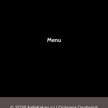
Káva
Espresso
Kakao
Menu
KafeKakao.cz
Blog
O Nás
Kontakty
© 2026 KafeKakao.cz |
Ochrana Osobních