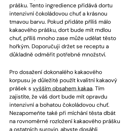
⁤prášku. Tento ingredience přidává dortu
intenzivní čokoládovou ‌chuť a krásnou
‍tmavou barvu. Pokud přidáte příliš málo
kakaového‍ prášku, dort​ bude mít mdlou
chuť, příliš mnoho zase​ může udělat těsto
hořkým. ⁢Doporučuji ‌držet se receptu a
důkladně odměřit potřebné množství.
Pro dosažení dokonalého⁣ kakaového
korpusu ⁢je důležité použít kvalitní kakaový
prášek s
vyšším obsahem kakaa
.⁤ Tím
zajistíte, že váš dort bude mít ​opravdu
intenzivní a bohatou čokoládovou chuť.
Nezapomeňte také při ⁤míchání těsta dbát
na rovnoměrné rozložení ⁣kakaového prášku
a ostatních surovin, abyste dosáhli