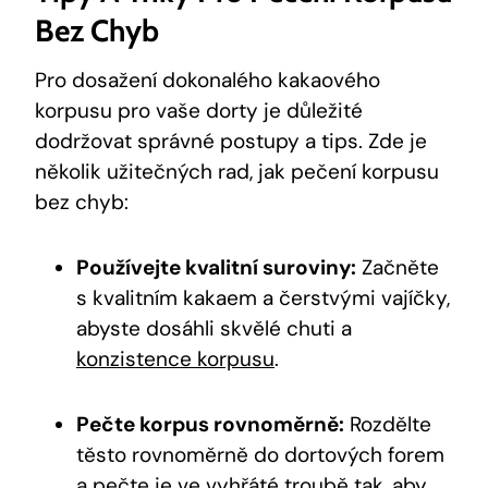
Bez Chyb
Pro dosažení⁤ dokonalého kakaového‍
korpusu ‌pro vaše dorty je důležité
dodržovat ‌správné⁣ postupy a ​tips. Zde je‌
několik‍ užitečných rad, jak pečení korpusu⁣
bez‌ chyb:
Používejte kvalitní suroviny:
Začněte
⁤s kvalitním kakaem a čerstvými vajíčky,
abyste dosáhli ‌skvělé chuti a​
konzistence korpusu
.
Pečte korpus rovnoměrně:
‍Rozdělte
těsto rovnoměrně do dortových forem
a pečte je​ ve vyhřáté troubě tak, aby