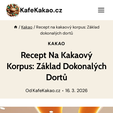
Přeskočit
KafeKakao.cz
na
obsah
/
Kakao
/
Recept na kakaový korpus: Základ
dokonalých dortů
KAKAO
Recept Na Kakaový
Korpus: Základ Dokonalých
Dortů
Od
KafeKakao.cz
16. 3. 2026