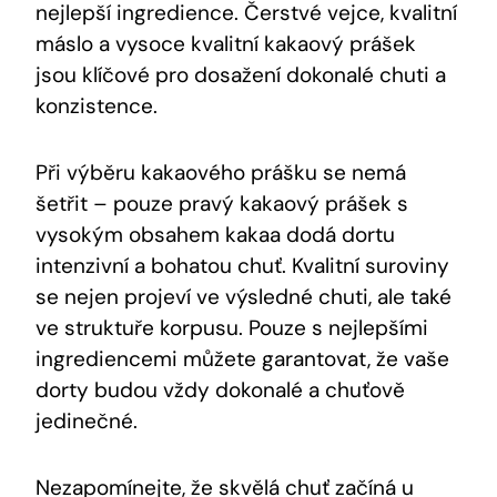
nejlepší ingredience. Čerstvé vejce, ⁣kvalitní
‌máslo a vysoce kvalitní ‌kakaový prášek
jsou klíčové pro dosažení dokonalé⁢ chuti a
konzistence.
Při výběru kakaového prášku se nemá
⁢šetřit – pouze⁣ pravý kakaový prášek s
vysokým obsahem kakaa dodá dortu
intenzivní a bohatou chuť.⁢ Kvalitní suroviny
se nejen⁤ projeví ve ⁤výsledné chuti, ale také
ve struktuře korpusu. Pouze‍ s ⁤nejlepšími
ingrediencemi můžete garantovat, že ⁢vaše
dorty budou⁣ vždy dokonalé a chuťově
jedinečné.
Nezapomínejte, že ‍skvělá chuť začíná u