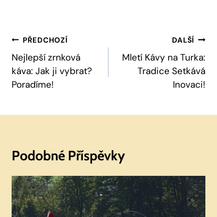
Navigace
PŘEDCHOZÍ
DALŠÍ
Pro
Nejlepší zrnková
Mletí Kávy na Turka:
káva: Jak ji vybrat?
Tradice Setkává
Příspěvek
Poradíme!
Inovaci!
Podobné Příspěvky