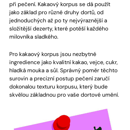
při pečení. Kakaový korpus se dá ‌použít
jako základ pro různé⁤ druhy ‍dortů, od
jednoduchých až po ty nejvýraznější a
složitější dezerty, které⁢ potěší každého
milovníka⁤ sladkého.
Pro kakaový‍ korpus jsou nezbytné
ingredience jako kvalitní kakao, vejce, cukr,⁤
hladká mouka​ a sůl. Správný ⁢poměr těchto
surovin a precizní ⁢postup pečení zaručí
dokonalou texturu korpusu, který bude
skvělou základnou pro vaše dortové umění.