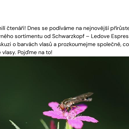
milí čtenáři!⁢ Dnes se podíváme na nejnovější​ přírůst
vného sortimentu od Schwarzkopf⁣ – Ledove ​Espress
skuzi o barvách vlasů ⁢a ‍prozkoumejme společně, c
 vlasy. Pojďme na to!