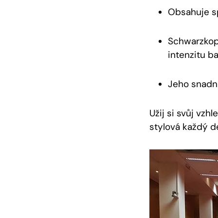
Obsahuje⁣ s
Schwarzkopf
intenzitu ‌b
Jeho‍ snadné
Užij si svůj‍ vz
stylová ⁤každý d