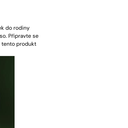
ek​ do rodiny
o. Připravte ⁣se
o tento produkt