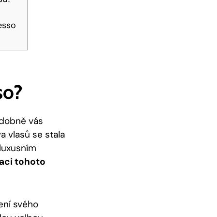
esso
so?
dobně vás⁤
rva vlasů se stala
 luxusním
kaci tohoto
ení svého