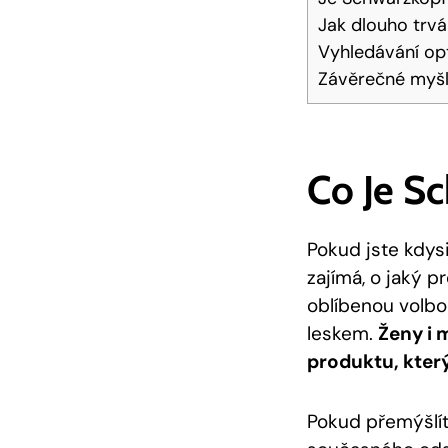
Jak‍ dlouho trv
Vyhledávání opt
Závěrečné myš
Co‍ Je 
Pokud jste kdys
zajímá, o ⁢jaký p
oblíbenou volbou
⁢leskem.
Ženy i‍ 
produktu, který
Pokud ⁢přemýšlít