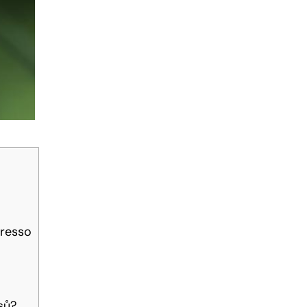
presso
sů?