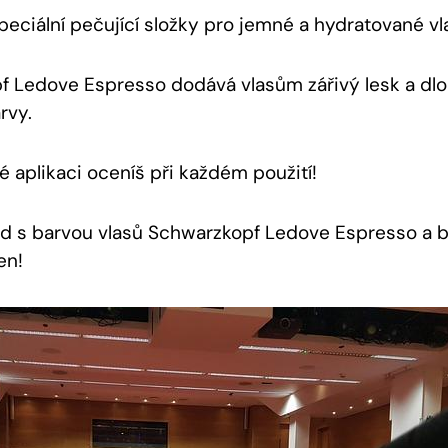
peciální pečující složky ⁤pro jemné a hydratované vl
 ⁣Ledove Espresso ​dodává vlasům zářivý‍ lesk a dlo
arvy.
 aplikaci oceníš při ‍každém použití!
hled s barvou‍ vlasů‍ Schwarzkopf Ledove Espresso a b
en!