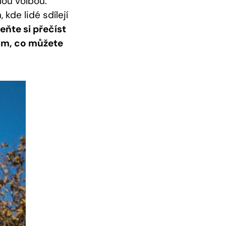
ou‌ volbou.
kde lidé​ sdílejí
te si ⁢přečíst
tom, co můžete