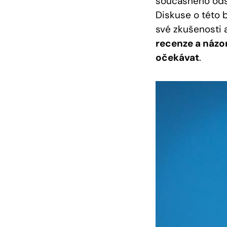
současného odst
‌Diskuse ‌o této 
své zkušenosti ⁣
recenze⁢ a názo
očekávat
.