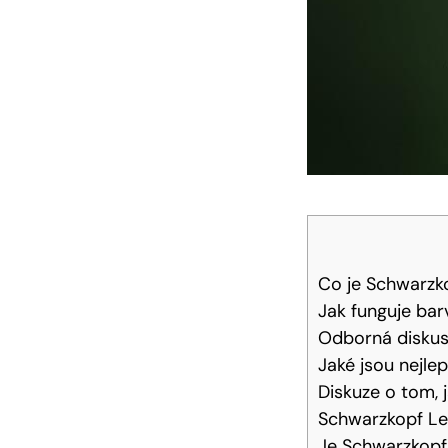
Co‍ je Schwarzk
Jak funguje‌ ba
Odborná⁣ disku
Jaké jsou nejle
Diskuze o tom, j
Schwarzkopf Led
Je Schwarzkopf 