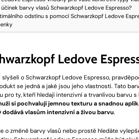
á účinek ⁤barvy vlasů Schwarzkopf​ Ledove Espresso?
imálního‍ odstínu ⁢s pomocí ⁣Schwarzkopf Ledove Espr
lenky
Schwarzkopf​ Ledove Espres
i slyšeli⁢ o Schwarzkopf Ledove⁣ Espresso, pravděpo
rodukt ⁢se ⁢jedná‌ a jaké jsou ⁣jeho vlastnosti. Tato ‌ba
 pro ty, kteří hledají intenzivní a trvanlivou barvu s
muži si pochvalují jemnou​ texturu ‍a snadnou ‍apli
 dodává vlasům intenzivní ‌a živou⁤ barvu
.
e o změně​ barvy vlasů ‍nebo ​prostě hledáte vylepš