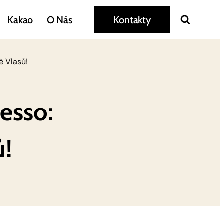
Kakao
O Nás
Kontakty
ě Vlasů!
esso:
ů!