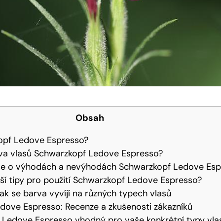
Obsah
opf​ Ledove Espresso?
rva vlasů⁢ Schwarzkopf​ Ledove‍ Espresso?
se o výhodách a‌ nevýhodách Schwarzkopf Ledove ‌Es
pší tipy pro použití Schwarzkopf Ledove Espresso?
ak se barva⁣ vyvíjí na různých typech vlasů
ove Espresso: Recenze a zkušenosti ⁤zákazníků
Ledove Espresso⁤ vhodný pro vaše konkrétní ⁣typy vla