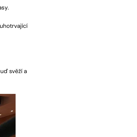
asy.
uhotrvající
uď‍ svěží a