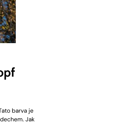
pf​
ato⁤ barva je
nádechem. Jak