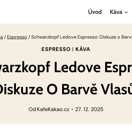
Úvod
Káva
va
/
Espresso
/
Schwarzkopf Ledove Espresso: Diskuze o Barv
ESPRESSO
|
KÁVA
arzkopf Ledove Espr
iskuze O Barvě Vlas
Od
KafeKakao.cz
27. 12. 2025