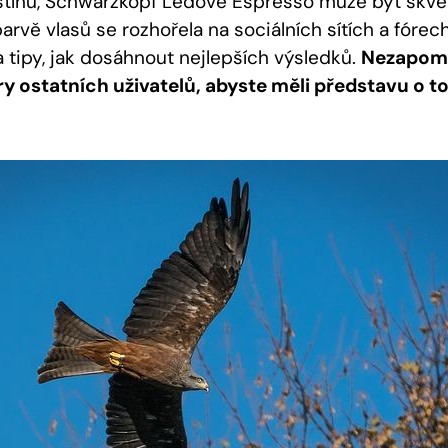
ínu, Schwarzkopf Ledove Espresso může být⁢ skvěl
barvě vlasů se rozhořela na sociálních sítích a ⁤fórech, 
a tipy, jak dosáhnout nejlepších výsledků.
Nezapomeň
ry ostatních ⁢uživatelů, abyste měli představu o 