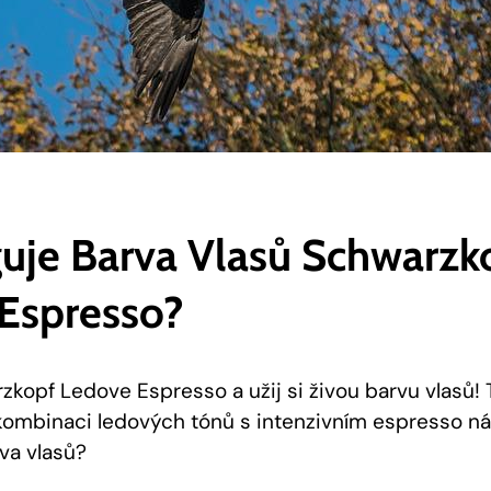
uje‌ Barva Vlasů⁢ Schwarzko
 Espresso?
kopf Ledove Espresso a užij ⁢si⁤ živou ⁤barvu vlasů! T
kombinaci ledových tónů s‌ intenzivním espresso ​
va ⁣vlasů?