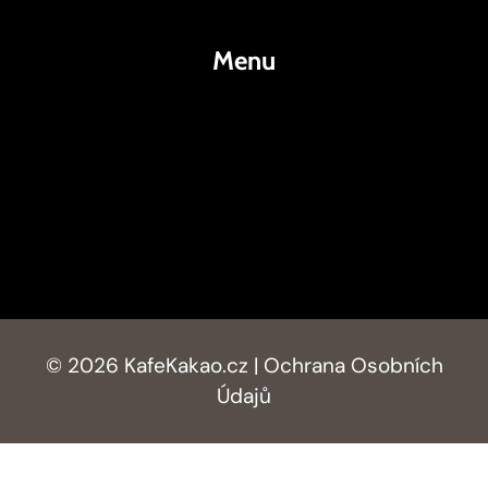
Menu
KafeKakao.cz
Blog
O Nás
Kontakty
© 2026 KafeKakao.cz |
Ochrana Osobních
Údajů