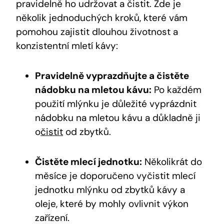
pravidelně ho udržovat a čistit. Zde je
několik⁣ jednoduchých kroků, které vám
pomohou zajistit dlouhou životnost a
konzistentní‌ mletí kávy:
Pravidelně⁢ vyprazdňujte a čistěte
nádobku na mletou ⁢kávu:
‌Po každém
použití​ mlýnku je důležité vyprázdnit⁣
nádobku na mletou‍ kávu ⁣a‌ důkladně ji
o
čistit
od zbytků.
Čistěte mlecí⁣ jednotku:
Několikrát do⁣
měsíce je ⁣doporučeno vyčistit mlecí
jednotku mlýnku od zbytků kávy​ a‍
oleje, ‍které by mohly ovlivnit výkon⁢
zařízení.