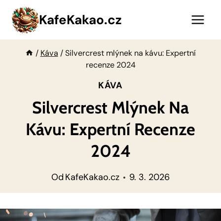
Přeskočit
KafeKakao.cz
na
obsah
/
Káva
/
Silvercrest mlýnek na kávu: Expertní
recenze 2024
KÁVA
Silvercrest Mlýnek Na
Kávu: Expertní Recenze
2024
Od
KafeKakao.cz
9. 3. 2026