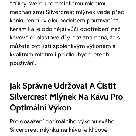
**Díky svému​ keramickému mlecímu ​
mechanismu Silvercrest mlýnek vede před
konkurencí i ‌v dlouhodobém používání.**
Keramika je odolnější vůči ‌opotřebení než
kovové či plastové‌ díly, což znamená, že si
můžete​ být ‌jisti ⁤spolehlivým ​výkonem a
kvalitním mletím i po ⁤dlouhých letech
používání.
Jak Správně Udržovat A⁢ Čistit⁣
Silvercrest Mlýnek ⁤na Kávu ⁤pro
Optimální Výkon
Pro dosažení ⁣optimálního výkonu svého ​
Silvercrest mlýnku na kávu je⁤ klíčové