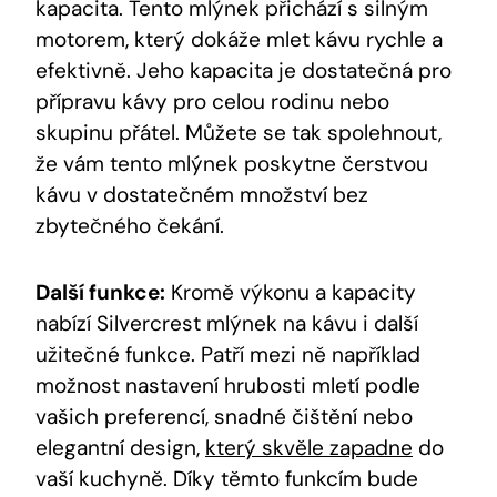
kapacita. ‍Tento ⁤mlýnek přichází s silným⁢
motorem, který dokáže mlet kávu rychle a
efektivně. ⁣Jeho kapacita ‌je dostatečná pro
přípravu kávy‍ pro celou rodinu nebo
skupinu přátel. Můžete se tak spolehnout,
že ⁢vám tento mlýnek poskytne čerstvou
kávu⁣ v dostatečném množství ‌bez
zbytečného čekání.
Další funkce:
Kromě výkonu a kapacity‍
nabízí Silvercrest mlýnek na kávu i další
užitečné funkce.‍ Patří mezi‍ ně například
možnost nastavení hrubosti mletí podle
vašich ⁣preferencí, snadné čištění nebo
elegantní design, ⁢
který skvěle zapadne
‍do ​
vaší kuchyně. Díky těmto​ funkcím​ bude