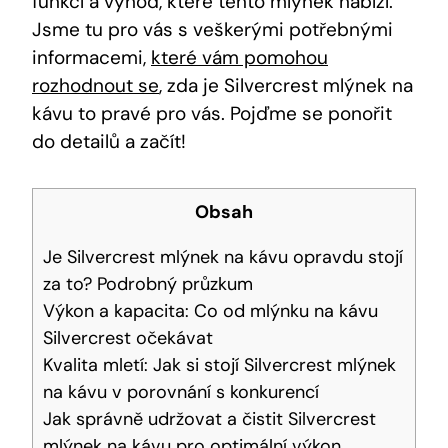
funkcí⁤ a výhod, které tento mlýnek nabízí.
Jsme tu pro​ vás s veškerými potřebnými
informacemi, ​
které vám pomohou
rozhodnout se
,⁢ zda‌ je Silvercrest mlýnek na
kávu to pravé pro ⁢vás. Pojďme se ponořit
do detailů ⁢a začít!
Obsah
Je Silvercrest mlýnek na kávu opravdu stojí
za to? Podrobný průzkum
Výkon a‍ kapacita: Co od mlýnku na kávu
⁣Silvercrest očekávat
Kvalita mletí: Jak si stojí Silvercrest mlýnek
na kávu v ‍porovnání s konkurencí
Jak správně udržovat a⁢ čistit⁣ Silvercrest
mlýnek ⁤na kávu ⁤pro optimální výkon