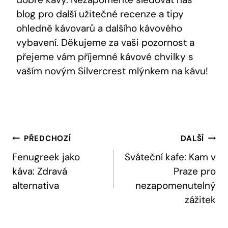
blog pro ‍další užitečné recenze a tipy
ohledně kávovarů a dalšího kávového
vybavení. Děkujeme ​za vaši pozornost a
přejeme vám příjemné kávové chvilky s
vaším novým​ Silvercrest mlýnkem na kávu!
Navigace
PŘEDCHOZÍ
DALŠÍ
Pro
Fenugreek jako
Sváteční kafe: Kam v
káva: Zdravá
Praze pro
Příspěvek
alternativa
nezapomenutelný
zážitek