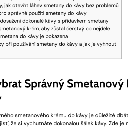
y, jak otevřít láhev smetany do kávy bez problémů
pro správné použití smetany do kávy
o dosažení dokonalé kávy s přídavkem smetany
smetanový krém, aby zůstal čerstvý co nejdéle
 smetana do kávy je pokazena
by při používání smetany do kávy a jak je vyhnout
Vybrat Správný Smetanový
y
vného smetanového krému do kávy je důležité dbát
jistí, že si vychutnáte dokonalou šálek kávy. Zde je n