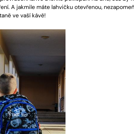
ření. A jakmile máte lahvičku otevřenou, nezapome
aně ve vaší kávě!