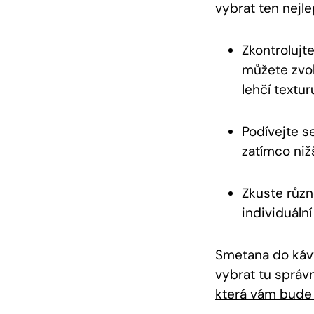
vybrat ten nejle
Zkontrolujt
můžete zvol
lehčí textur
Podívejte s
zatímco niž
Zkuste různ
individuáln
Smetana do kávy
vybrat tu správ
která vám bude 