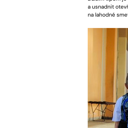
a usnadnit otev
na lahodné smet