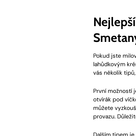
Nejlepší
Smetan
Pokud jste milov
lahůdkovým kré
vás několik tipů
První možností j
otvírák pod víč
můžete vyzkouše
provazu. Důležit
Dalším tipem je 