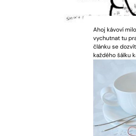
Ahoj kávoví milo
vychutnat tu pr
článku se dozvít
každého šálku k