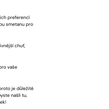
ich preferencí
nou smetanu pro
vnější chuť,
pro vaše
roto je důležité
ste našli tu,
ek!