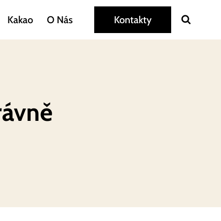
Kakao
O Nás
Kontakty
rávně