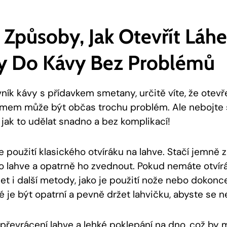
 Způsoby, Jak Otevřít Láh
y Do Kávy Bez Problémů
ník kávy s přídavkem smetany, určitě víte, že otevře
mem může být občas trochu problém. Ale nebojte
, jak to udělat snadno a bez komplikací!
e použití klasického otvíráku na lahve. Stačí jemně
ko lahve a opatrně ho zvednout. Pokud nemáte otvírá
t i další metody, jako je použití nože nebo dokon
é je být opatrní a pevně držet lahvičku, abyste se ne
převrácení lahve a lehké poklepání na dno, což by m