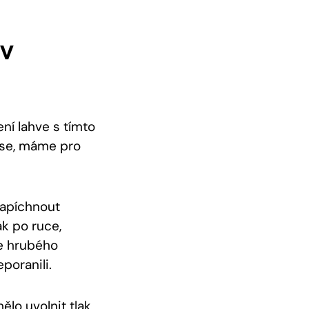
ev
ní lahve s tímto
 se, máme pro
 zapíchnout
k po ruce,
ce hrubého
poranili.
ělo uvolnit tlak