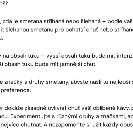
pší:
e, zda je smetana stříhaná nebo šlehaná – podle vaš
it šlehanou smetanu pro bohatší chuť nebo stříha
u.
e na obsah tuku – vyšší obsah tuku bude mít intenzi
ší obsah tuku bude mít jemnější chuť.
é značky a druhy smetany, abyste našli tu nejlepší 
í preference.
 dokáže zásadně ovlivnit chuť vaší oblíbené kávy, p
nou. Experimentujte s různými druhy a značkami, aby
nejvíce chutnat
. A nezapomeňte si užít každý douš