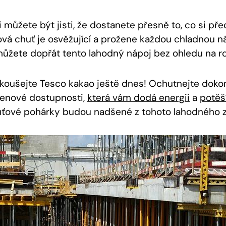
 můžete být jisti, že dostanete​ přesně to, co si pře
ová ‍chuť ⁢je osvěžující a prožene každou chladnou n
můžete ⁢dopřát⁤ tento‌ lahodný nápoj bez ohledu‌ na‌ 
zkoušejte ⁣Tesco ⁣kakao ještě dnes! Ochutnejte⁤ doko
a cenové dostupnosti,
která vám dodá energii
a
potěš
uťové pohárky budou nadšené z tohoto lahodného z