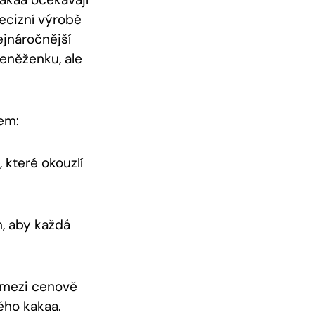
ecizní výrobě⁤
ejnáročnější
peněženku,‍ ale
em:
 které okouzlí
 aby ‍každá⁤
o mezi cenově
ého ⁤kakaa.