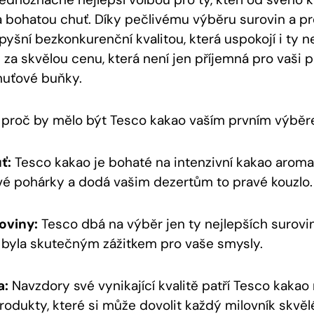
a bohatou chuť. Díky⁣ pečlivému výběru surovin ⁤a pr
pyšní bezkonkurenční kvalitou, která uspokojí i ty n
‌ za​ skvělou cenu, která ‍není jen příjemná pro vaši 
huťové buňky.
 proč by mělo být Tesco kakao vaším‍ prvním výběr
ť:
Tesco kakao je ​bohaté ‍na intenzivní kakao aroma,
é pohárky a ​dodá ⁢vašim dezertům to pravé kouzlo.
roviny:
Tesco ‍dbá na výběr jen ty nejlepších ⁣surovin,
a ⁣byla skutečným zážitkem pro⁤ vaše smysly.
a:
Navzdory své⁢ vynikající kvalitě patří⁣ Tesco kaka
dukty, které si ⁣může dovolit⁣ každý⁢ milovník skvěl