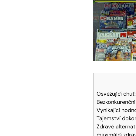
Osvěžující chuť:
Bezkonkurenční 
Vynikající‌ hodn
Tajemství dokona
Zdravé⁣ alterna
maximální zdraví