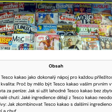
Obsah
 Tesco⁣ kakao ‌jako dokonalý nápoj‌ pro ⁤každou příležito
‌kvalita: Proč by mělo ⁤být ⁤Tesco kakao vaším prvním
ota ⁢za peníze:⁤ Jak si ‌užít lahodné Tesco kakao bez zb
lé‌ chuti:‌ Jaké ingredience ⁢dělají z Tesco ‌kakao neod
tivy: Jak zkombinovat Tesco kakao s dalšími ingredien
 ⁤a chuť