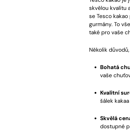
skvělou kvalitu 
se⁢ Tesco kakao 
⁤gurmány. To vše
také pro vaše c
Několik důvodů,
Bohatá chu
vaše chuťov
Kvalitní ‍su
šálek ​kaka
Skvělá⁢ cen
dostupné pro