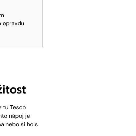
em
ro opravdu
itost
e⁤ tu Tesco
nto nápoj je
 nebo ‍si⁢ ho s⁢