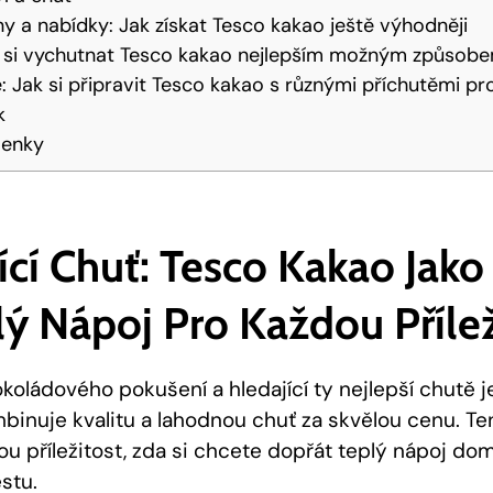
ny a nabídky: Jak získat ⁢Tesco kakao ještě výhodněji
ak si vychutnat​ Tesco kakao nejlepším možným způsob
e: ⁣Jak si ‍připravit Tesco kakao s různými příchutěmi ‌p
k
lenky
cí Chuť: Tesco⁣ Kakao ‌jako
 Nápoj‌ Pro ⁤každou Přílež
koládového pokušení ⁤a hledající ty⁣ nejlepší chutě j
ombinuje kvalitu a lahodnou chuť ‍za⁣ skvělou cenu. Te
u​ příležitost, ⁢zda​ si​ chcete dopřát ⁤teplý nápoj​ doma
stu.