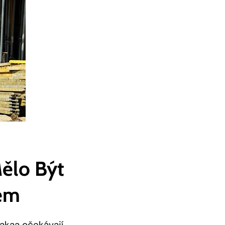
ělo ⁤být
rem
kakaa očekávají