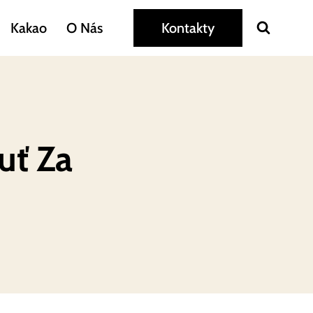
Kakao
O Nás
Kontakty
uť Za