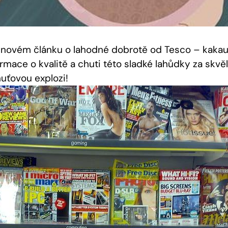
 novém článku o‍ lahodné dobrotě od Tesco – kakau.
rmace ​o kvalitě a chuti ⁢této sladké lahůdky za skvě
huťovou explozi!