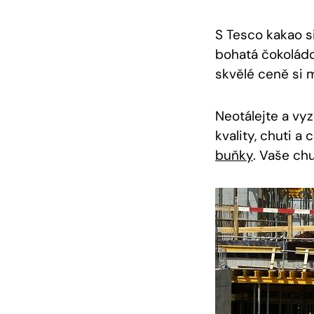
S Tesco kakao si
‌bohatá ‍čokolád
‌skvělé ceně si 
Neotálejte ‍a vy
kvality,⁣ chuti 
buňky
. Vaše ch