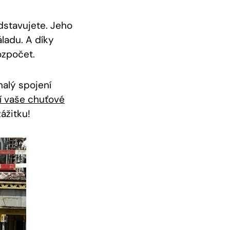
dstavujete. ‌Jeho
áladu. A díky
rozpočet.
nalý spojení
í vaše chuťové
ážitku!