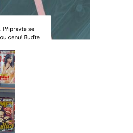
 ​Připravte se
lou cenu! ⁢Buďte