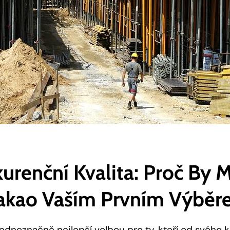
renční ‌kvalita: Proč By M
Kakao Vaším Prvním Výbě
ednoznačně nejlepší volbou pro ty,⁣ kteří od svého 