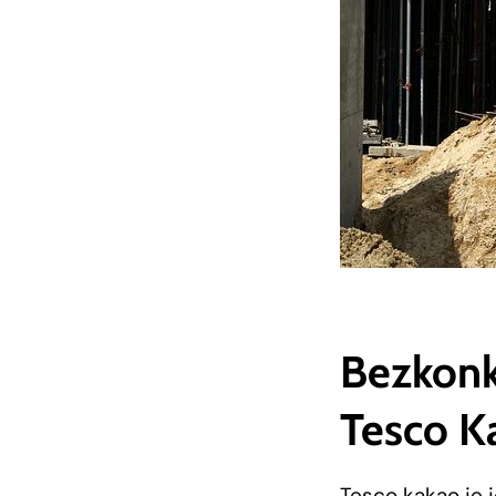
Bezkonku
⁤Tesco 
Tesco kakao je j