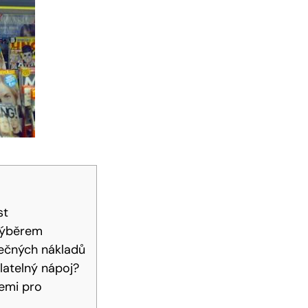
st
 výběrem
ytečných nákladů
olatelný nápoj?
cemi pro