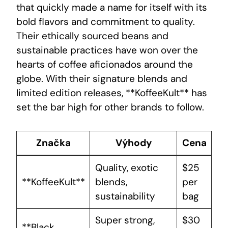
that quickly made a name for itself with its
bold flavors ⁣and commitment to quality.
Their ethically ⁢sourced beans and
sustainable practices have won over the
hearts of coffee aficionados around the
globe. With‌ their signature blends ⁤and
limited edition releases, **KoffeeKult** has
set the bar high for other brands ‌to follow.
Značka
Výhody
Cena
Quality, exotic
$25
**KoffeeKult**
blends,
per
sustainability
bag
Super strong,
$30
**Black‌