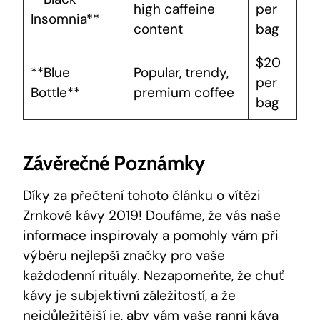
high caffeine
per
Insomnia**
content
bag
$20
**Blue
Popular, trendy,
per
Bottle**
premium coffee
bag
Závěrečné Poznámky
Díky za přečtení tohoto článku o vítězi
Zrnkové kávy 2019! Doufáme, že vás naše
informace inspirovaly a pomohly vám při
výběru nejlepší značky pro vaše
každodenní rituály. Nezapomeňte, že chuť
kávy je subjektivní záležitostí, a že
nejdůležitější je, aby​ vám vaše ranní káva