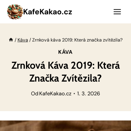
Přeskočit
KafeKakao.cz
na
obsah
/
Káva
/
Zrnková káva 2019: Která značka zvítězila?
KÁVA
Zrnková Káva 2019: Která
Značka Zvítězila?
Od
KafeKakao.cz
1. 3. 2026