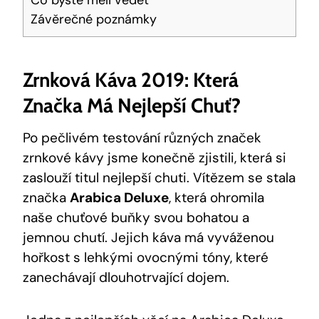
Co ‍byste měli vědět
Závěrečné poznámky
Zrnková Káva 2019: Která
Značka ​má Nejlepší Chuť?
Po pečlivém testování různých značek
zrnkové kávy jsme konečně zjistili, která si
zaslouží ⁤titul nejlepší chuti. Vítězem se stala
značka
Arabica Deluxe
, která ohromila
naše chuťové buňky svou bohatou a⁣
jemnou chutí. Jejich⁣ káva má vyváženou‌
hořkost s lehkými ovocnými tóny, které
zanechávají dlouhotrvající dojem.