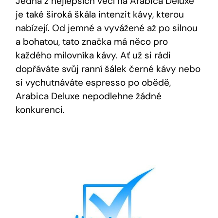
Jedna z nejlepších věcí na⁤ Arabica Deluxe
je také široká škála intenzit kávy, kterou
nabízejí. Od jemné ⁣a vyvážené až po silnou
a bohatou, tato značka má něco pro
každého milovníka ‌kávy. Ať už si rádi
dopřáváte svůj ranní šálek černé kávy nebo⁢
si vychutnáváte espresso po ​obědě,
Arabica Deluxe nepodlehne žádné
konkurenci.