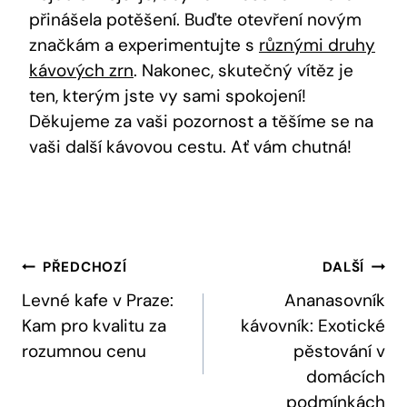
přinášela potěšení. Buďte otevření ​novým
značkám a experimentujte s
různými druhy
kávových zrn
. Nakonec, skutečný vítěz je​
ten,‍ kterým jste vy sami spokojení!
Děkujeme za vaši pozornost a těšíme se na
vaši⁤ další kávovou cestu. Ať vám chutná!
Navigace
PŘEDCHOZÍ
DALŠÍ
Pro
Levné kafe v Praze:
Ananasovník
Kam pro kvalitu za
kávovník: Exotické
Příspěvek
rozumnou cenu
pěstování v
domácích
podmínkách