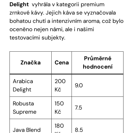
Delight
​ vyhrála v kategorii premium
zrnkové kávy. Jejich káva se vyznačovala
bohatou chutí a intenzivním ​aroma, což bylo‌
oceněno nejen námi, ale i našimi
testovacími subjekty.
Průměrné
Značka
Cena
hodnocení
Arabica‍
200
9.0
Delight
Kč
Robusta
150
7.5
Supreme
Kč
180
Java Blend
8.5