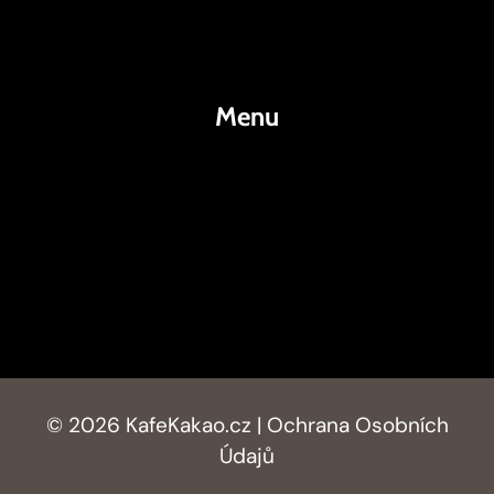
Espresso
Kakao
Menu
KafeKakao.cz
Blog
O Nás
Kontakty
© 2026 KafeKakao.cz |
Ochrana Osobních
Údajů