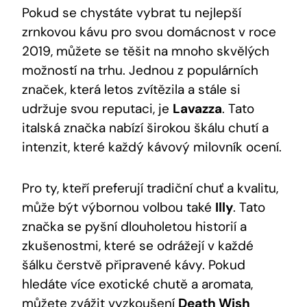
Pokud se chystáte vybrat ‍tu ⁣nejlepší
zrnkovou kávu pro svou domácnost v ⁤roce
2019, můžete⁤ se těšit na mnoho skvělých
možností na trhu. Jednou z populárních
značek, která letos zvítězila​ a⁣ stále si
udržuje svou reputaci, je
Lavazza
. ⁣Tato
italská značka nabízí širokou škálu chutí a
intenzit, které každý kávový milovník ocení.
Pro ty, ‌kteří preferují tradiční chuť a kvalitu, ​
může být výbornou volbou také
Illy
. Tato
značka ‍se pyšní dlouholetou historií a
zkušenostmi, které se odrážejí ​v každé⁣
šálku čerstvě ‌připravené‌ kávy. Pokud
hledáte více ‍exotické⁣ chutě a aromata,⁣
můžete zvážit vyzkoušení
Death Wish