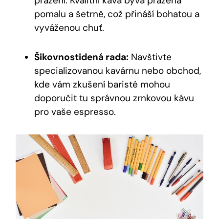
pražení. Kvalitní káva bývá pražená
pomalu a šetrně, což přináší bohatou a
vyváženou chuť.
Šikovnostidená rada:
Navštivte
specializovanou kavárnu nebo obchod,
kde vám zkušení baristé mohou
doporučit tu správnou zrnkovou kávu
pro vaše espresso.