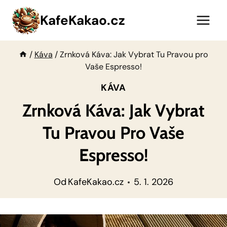
Přeskočit
KafeKakao.cz
na
obsah
/
Káva
/
Zrnková Káva: Jak Vybrat Tu Pravou pro
Vaše Espresso!
KÁVA
Zrnková Káva: Jak Vybrat
Tu Pravou Pro Vaše
Espresso!
Od
KafeKakao.cz
5. 1. 2026