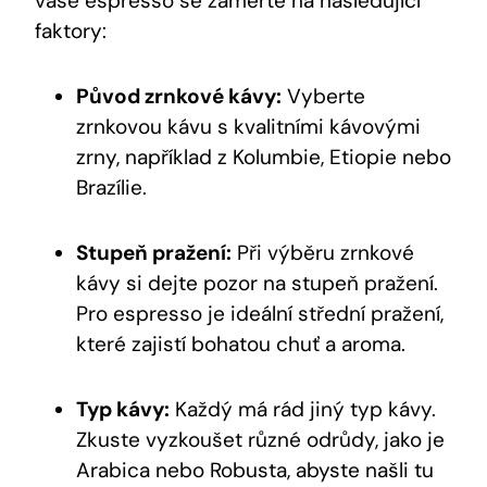
vaše espresso se zaměřte na následující
faktory:
Původ zrnkové kávy:
Vyberte
zrnkovou kávu s kvalitními kávovými
zrny, například z Kolumbie, Etiopie nebo
Brazílie.
Stupeň pražení:
Při výběru zrnkové
kávy si dejte pozor na stupeň pražení.
Pro espresso je ideální střední pražení,
které zajistí bohatou chuť a aroma.
Typ kávy:
Každý má rád jiný typ kávy.
Zkuste vyzkoušet různé odrůdy, jako je
Arabica nebo Robusta, abyste našli tu