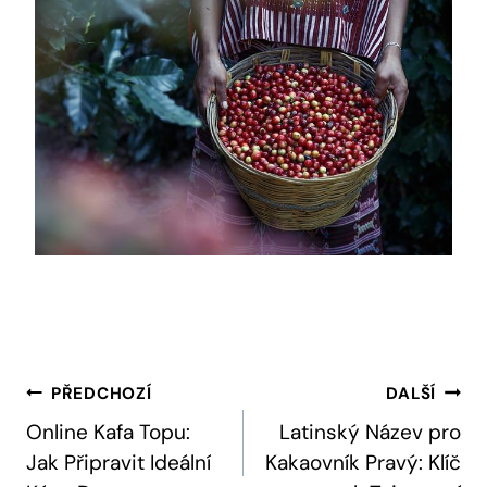
Navigace
PŘEDCHOZÍ
DALŠÍ
Pro
Online Kafa Topu:
Latinský Název pro
Jak Připravit Ideální
Kakaovník Pravý: Klíč
Příspěvek