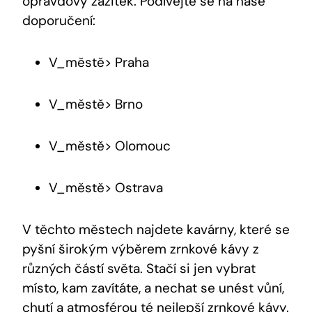
opravdový zážitek. Podívejte se na naše
doporučení:
V_městě> Praha
V_městě> Brno
V_městě> Olomouc
V_městě> Ostrava
V těchto městech najdete kavárny, které se
pyšní širokým výběrem zrnkové kávy z
různých částí světa. Stačí si jen vybrat
místo, kam zavítáte, a nechat se unést vůní,
chutí a atmosférou té nejlepší zrnkové kávy.