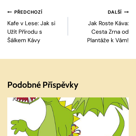
Navigace
PŘEDCHOZÍ
DALŠÍ
Pro
Kafe v Lese: Jak si
Jak Roste Káva:
Užít Přírodu s
Cesta Zrna od
Příspěvek
Šálkem Kávy
Plantáže k Vám!
Podobné Příspěvky