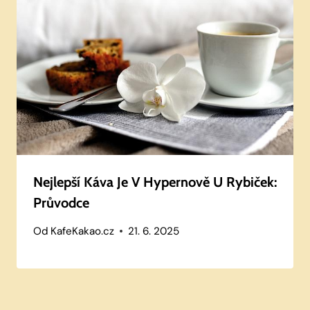
Nejlepší Káva Je V Hypernově U Rybiček:
Průvodce
Od
KafeKakao.cz
21. 6. 2025