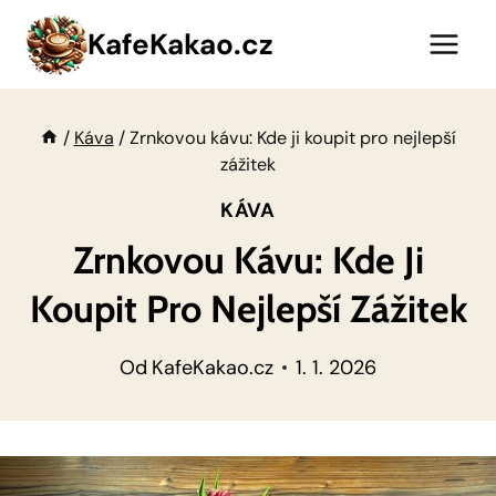
Přeskočit
KafeKakao.cz
na
obsah
/
Káva
/
Zrnkovou kávu: Kde ji koupit pro nejlepší
zážitek
KÁVA
Zrnkovou Kávu: Kde Ji
Koupit Pro Nejlepší Zážitek
Od
KafeKakao.cz
1. 1. 2026