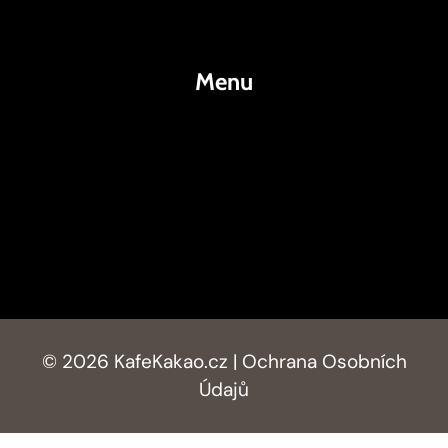
Kakao
Menu
KafeKakao.cz
Blog
O Nás
Kontakty
© 2026 KafeKakao.cz |
Ochrana Osobních
Údajů