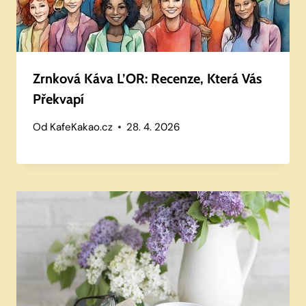
Zrnková Káva L’OR: Recenze, Která Vás
Překvapí
Od
KafeKakao.cz
28. 4. 2026