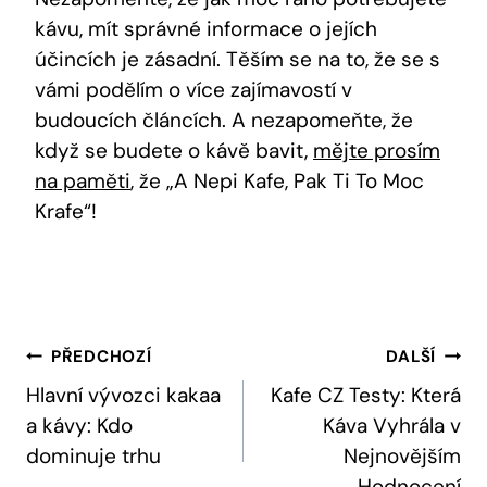
kávu, mít správné informace o jejích
účincích je zásadní. Těším se na to, že se s
vámi podělím o více zajímavostí v
budoucích článcích. A nezapomeňte, že
když se budete o kávě bavit,
mějte prosím
na paměti
, že „A Nepi Kafe, Pak Ti To Moc
Krafe“!
Navigace
PŘEDCHOZÍ
DALŠÍ
Pro
Hlavní vývozci kakaa
Kafe CZ Testy: Která
a kávy: Kdo
Káva Vyhrála v
Příspěvek
dominuje trhu
Nejnovějším
Hodnocení