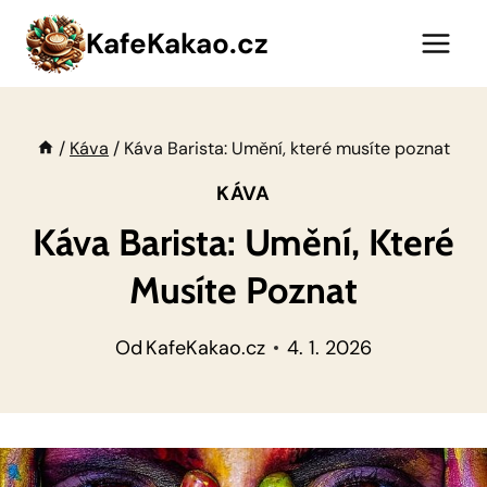
Přeskočit
KafeKakao.cz
na
obsah
/
Káva
/
Káva Barista: Umění, které musíte poznat
KÁVA
Káva Barista: Umění, Které
Musíte Poznat
Od
KafeKakao.cz
4. 1. 2026