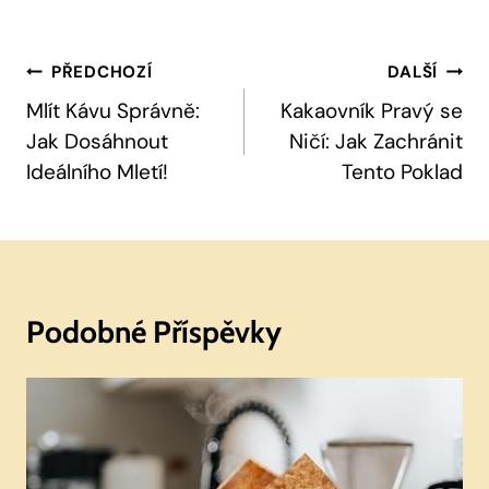
Navigace
PŘEDCHOZÍ
DALŠÍ
Pro
Mlít Kávu Správně:
Kakaovník Pravý se
Jak Dosáhnout
Ničí: Jak Zachránit
Příspěvek
Ideálního Mletí!
Tento Poklad
Podobné Příspěvky