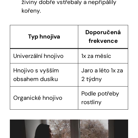
živiny dobře vstřebaly a nepřipálily
kořeny.
Doporučená
Typ hnojiva
frekvence
Univerzální hnojivo
1x za měsíc
Hnojivo s vyšším
Jaro a léto 1x za
obsahem dusíku
2 týdny
Podle potřeby
Organické hnojivo
rostliny