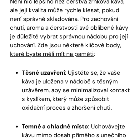
Není nic lepšího než čerstvá zrnková káva,
ale její kvalita může rychle klesat, pokud
není správně skladována. Pro zachování
chuti, aroma a čerstvosti své oblíbené kávy
je důležité vybrat správnou nádobu pro její
uchování. Zde jsou některé klíčové body,
které byste měli mít na paměti
:
Těsné uzavření
: Ujistěte se, že vaše
káva je uložena v nádobě s těsným
uzávěrem, aby se minimalizoval kontakt
s kyslíkem, který může způsobit
oxidační proces a zhoršení chuti.
Temné a chladné místo
: Uchovávejte
kávu mimo dosah přímého slunečního