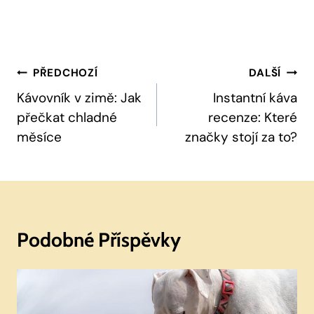
Navigace
PŘEDCHOZÍ
DALŠÍ
Pro
Kávovník v zimě: Jak
Instantní káva
přečkat chladné
recenze: Které
Příspěvek
měsíce
značky stojí za to?
Podobné Příspěvky