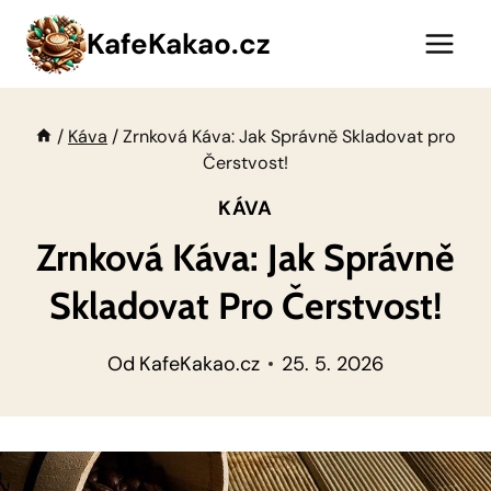
Přeskočit
KafeKakao.cz
na
obsah
/
Káva
/
Zrnková Káva: Jak Správně Skladovat pro
Čerstvost!
KÁVA
Zrnková Káva: Jak Správně
Skladovat Pro Čerstvost!
Od
KafeKakao.cz
25. 5. 2026