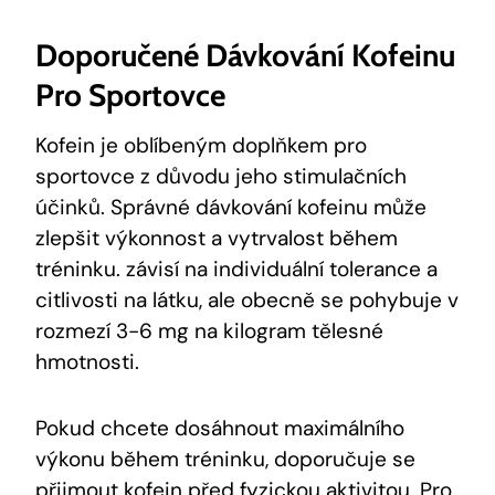
Doporučené‌ Dávkování Kofeinu
Pro Sportovce
Kofein je oblíbeným‍ doplňkem pro
sportovce z důvodu jeho stimulačních
účinků.⁣ Správné‌ dávkování kofeinu může
zlepšit výkonnost a vytrvalost během
tréninku.‍ ⁣závisí na ⁢individuální tolerance a
citlivosti na látku, ale‌ obecně se pohybuje v
rozmezí 3-6 mg na kilogram tělesné
hmotnosti.
Pokud chcete dosáhnout ⁣maximálního
⁢výkonu během tréninku,⁤ doporučuje se⁣
přijmout kofein před fyzickou aktivitou. Pro