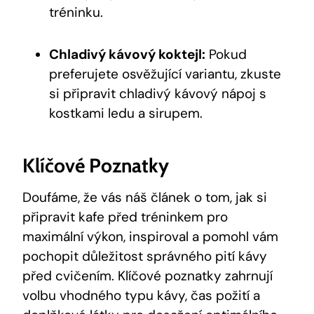
tréninku.
Chladivý kávový koktejl:
Pokud
preferujete osvěžující variantu, zkuste
si⁢ připravit chladivý kávový ‌nápoj⁢ s⁣
kostkami ledu a​ sirupem.
Klíčové Poznatky
Doufáme, že vás ⁣náš článek o tom, jak ⁢si
připravit kafe před tréninkem pro
maximální výkon,​ inspiroval a pomohl vám
⁢pochopit důležitost správného pití kávy
před cvičením. Klíčové poznatky​ zahrnují
volbu vhodného typu kávy, čas požití a