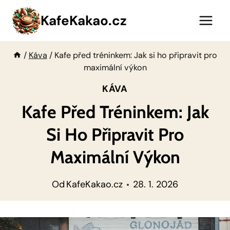
Přeskočit
KafeKakao.cz
na
obsah
/
Káva
/
Kafe před tréninkem: Jak si ho připravit pro
maximální výkon
KÁVA
Kafe Před Tréninkem: Jak
Si Ho Připravit Pro
Maximální Výkon
Od
KafeKakao.cz
28. 1. 2026