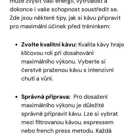
může zvýšit vaši energii,⁤ vytrvalost a
dokonce i ⁤vaše schopnost soustředit se.
Zde jsou některé⁤ tipy, jak si kávu připravit⁣
pro⁤ maximální⁢ účinek před ‍tréninkem:
Zvolte kvalitní kávu:
Kvalita kávy hraje⁤
klíčovou roli ⁤při dosahování
maximálního výkonu. ‌Vyberte si
čerstvě praženou kávu s intenzivní
chutí a vůní.
Správná příprava:
⁢ Pro dosažení
maximálního výkonu je důležité‍
správně ⁤připravit kávu. Lze si vybrat
mezi‍ filtrovanou kávou, ⁣espressem
nebo ⁤french ‌press metodu.‍ Každá