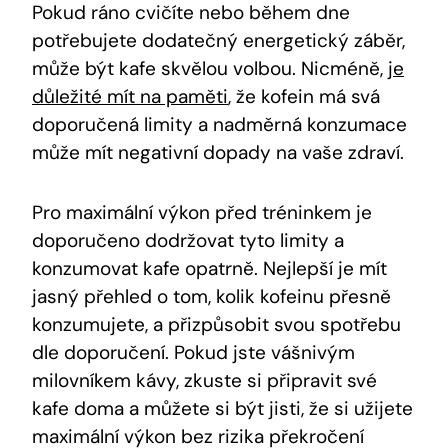
Pokud ráno cvičíte ‍nebo během dne
potřebujete dodatečný ⁢energetický záběr,
může ⁤být kafe skvělou volbou. Nicméně,
je
důležité mít na paměti
, že kofein má svá
doporučená⁣ limity a nadměrná konzumace
může ​mít negativní⁣ dopady na vaše zdraví.
Pro ‍maximální výkon před tréninkem‌ je
doporučeno dodržovat tyto limity a
konzumovat kafe opatrně. Nejlepší je‌ mít
jasný přehled o tom, kolik kofeinu přesně
konzumujete, a přizpůsobit svou ‌spotřebu
dle⁤ doporučení. Pokud jste⁤ vášnivým
milovníkem kávy, zkuste si připravit své
kafe doma⁤ a můžete si být ​jisti, že si ⁣užijete
maximální výkon ‍bez rizika překročení