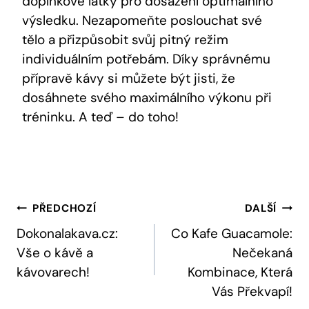
doplňkové ‍látky pro dosažení optimálního
výsledku. Nezapomeňte poslouchat své
tělo a⁢ přizpůsobit‌ svůj pitný režim⁤
individuálním‌ potřebám. Díky správnému
přípravě⁣ kávy ‍si můžete ‌být jisti, že⁣
dosáhnete svého maximálního ‌výkonu při
tréninku.​ A ⁢teď – do ⁢toho!
Navigace
PŘEDCHOZÍ
DALŠÍ
Pro
Dokonalakava.cz:
Co Kafe Guacamole:
Vše o kávě a
Nečekaná
Příspěvek
kávovarech!
Kombinace, Která
Vás Překvapí!