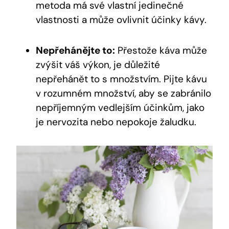
metoda má své vlastní jedinečné
vlastnosti‍ a⁢ může ovlivnit ⁤účinky kávy.
Nepřehánějte ​to:
Přestože káva ‌může‌
zvýšit váš výkon, je důležité
nepřehánět to s ⁢množstvím. Pijte ⁢kávu​
v rozumném ‍množství, aby se zabránilo
⁣nepříjemným⁢ vedlejším‌ účinkům, jako
je nervozita nebo⁤ nepokoje žaludku.