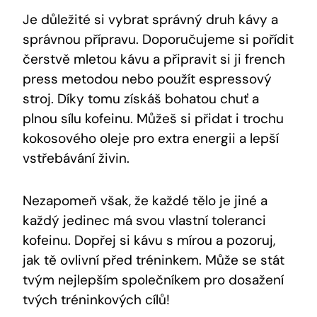
Je⁢ důležité​ si vybrat správný druh kávy a ​
správnou přípravu. Doporučujeme ‌si pořídit
čerstvě mletou kávu a připravit si ji french
press metodou nebo použít espressový⁤
stroj. ⁢Díky tomu získáš​ bohatou chuť a⁢
plnou sílu kofeinu. Můžeš si přidat i⁤ trochu​
kokosového oleje pro‌ extra energii ⁤a lepší
vstřebávání živin.
Nezapomeň však, že⁤ každé tělo je⁤ jiné a
každý jedinec má svou vlastní⁢ toleranci
‍kofeinu. Dopřej‌ si kávu s mírou a pozoruj,
jak tě ovlivní⁤ před tréninkem. Může se ⁤stát
tvým nejlepším společníkem pro dosažení
tvých​ tréninkových cílů!