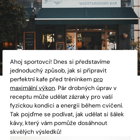
Ahoj sportovci! Dnes si⁤ představíme
jednoduchý způsob,⁢ jak si připravit
perfektní kafe před tréninkem ⁢
pro
maximální výkon
. Pár drobných⁢ úprav ⁢v
receptu ​může udělat zázraky pro vaší
fyzickou kondici a energii během ⁤cvičení.
Tak pojďme se⁢ podívat, jak ⁣udělat si šálek
kávy,⁤ který⁤ vám pomůže dosáhnout
skvělých výsledků!