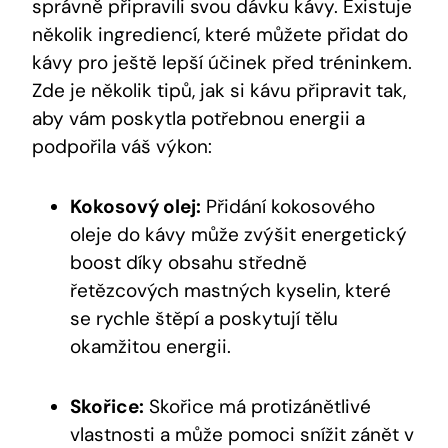
správně připravili⁣ svou dávku‍ kávy. Existuje
několik ingrediencí, které můžete přidat do
kávy ‌pro ještě⁣ lepší účinek⁣ před tréninkem.
Zde je několik tipů,⁣ jak si kávu připravit tak,
aby vám poskytla ⁣potřebnou energii a
podpořila váš ⁣výkon:
Kokosový ‌olej:
Přidání kokosového
oleje do kávy může zvýšit energetický⁤
boost díky obsahu středně
řetězcových mastných ‌kyselin, které
se rychle⁤ štěpí ⁢a poskytují tělu
okamžitou energii.
Skořice:
Skořice má protizánětlivé
vlastnosti a může pomoci​ snížit zánět v