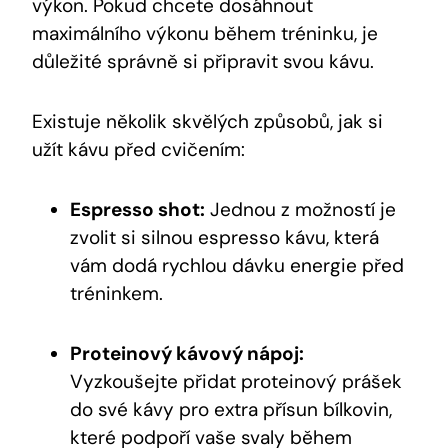
výkon.‍ Pokud chcete dosáhnout
maximálního výkonu během tréninku, je
důležité správně si připravit svou kávu.
Existuje ⁢několik‍ skvělých způsobů, jak si
užít kávu před ⁣cvičením:
Espresso‌ shot:
Jednou ‌z možností je
zvolit si ⁣silnou⁢ espresso kávu, která
vám dodá rychlou dávku energie ​před
tréninkem.
Proteinový kávový nápoj:
Vyzkoušejte přidat proteinový prášek
do své ⁤kávy pro‌ extra přísun bílkovin,
které podpoří‍ vaše⁢ svaly⁤ během