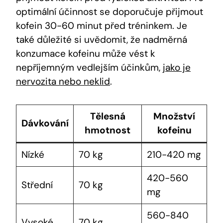
optimální účinnost⁣ se doporučuje⁤ přijmout
kofein 30-60 minut před tréninkem. Je
také ‌důležité si uvědomit, že nadměrná
konzumace kofeinu může vést k
nepříjemným vedlejším účinkům,
jako je
nervozita nebo neklid
.
Tělesná
Množství
Dávkování
hmotnost
kofeinu
Nízké
70 kg
210-420​ mg
420-560
Střední
70 kg
⁤mg
560-840
Vysoké
70 kg