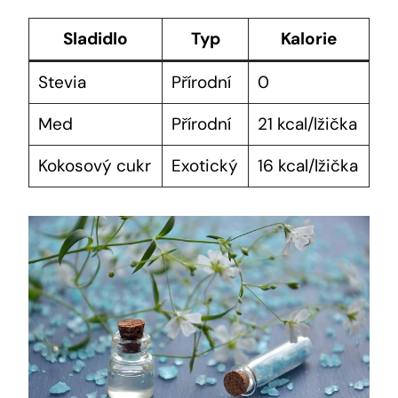
Sladidlo
Typ
Kalorie
Stevia
Přírodní
0
Med
Přírodní
21 kcal/lžička
Kokosový cukr
Exotický
16 kcal/lžička