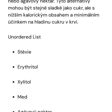
nebo agávový nektar. Tyto alternativy
mohou být stejně sladké jako cukr, ale s
nižším kalorickým obsahem a minimálním
účinkem na hladinu cukru v krvi.
Unordered List
Stévie
Erythritol
Xylitol
Med
Agávový nektar