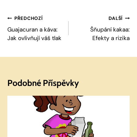
Navigace
PŘEDCHOZÍ
DALŠÍ
Pro
Guajacuran a káva:
Šňupání kakaa:
Jak ovlivňují váš tlak
Efekty a rizika
Příspěvek
Podobné Příspěvky