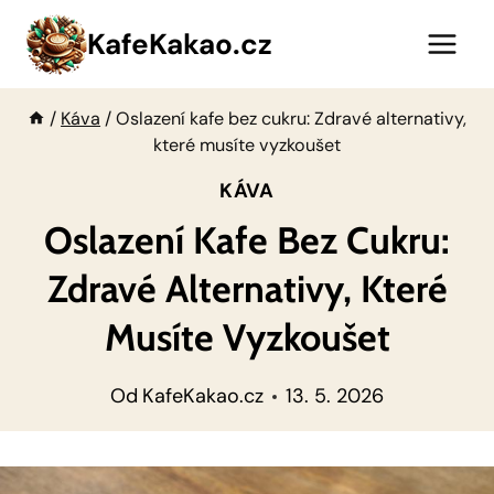
Přeskočit
KafeKakao.cz
na
obsah
/
Káva
/
Oslazení kafe bez cukru: Zdravé alternativy,
které musíte vyzkoušet
KÁVA
Oslazení Kafe Bez Cukru:
Zdravé Alternativy, Které
Musíte Vyzkoušet
Od
KafeKakao.cz
13. 5. 2026