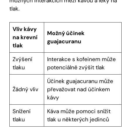
možných interakcích mezi kávou a léky na
tlak.
Vliv kávy
Možný účinek
na krevní
guajacuranu
tlak
Zvýšení
Interakce s kofeinem může
tlaku
potenciálně zvýšit tlak
Účinek guajacuranu může
Žádný vliv
převažovat nad účinkem
kávy
Snížení
Káva může pomoci snížit
tlaku
tlak u některých jedinců