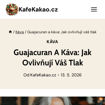
Přeskočit
KafeKakao.cz
na
obsah
/
Káva
/
Guajacuran a káva: Jak ovlivňují váš tlak
KÁVA
Guajacuran A Káva: Jak
Ovlivňují Váš Tlak
Od
KafeKakao.cz
13. 5. 2026