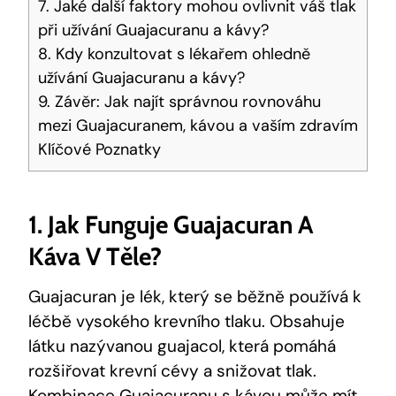
7. Jaké další faktory mohou ovlivnit váš tlak
při užívání Guajacuranu a kávy?
8. Kdy konzultovat s lékařem ohledně
užívání Guajacuranu a kávy?
9. Závěr: Jak najít správnou rovnováhu
mezi Guajacuranem, kávou a vaším zdravím
Klíčové Poznatky
1. Jak Funguje Guajacuran A
Káva V Těle?
Guajacuran je lék, který se běžně používá k
léčbě vysokého krevního tlaku. Obsahuje
látku nazývanou guajacol, která pomáhá
rozšiřovat krevní cévy a snižovat tlak.
Kombinace Guajacuranu s kávou může mít