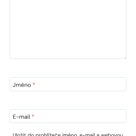
Jméno
*
E-mail
*
Uložit do prohlížeče jméno, e-mail a webovou