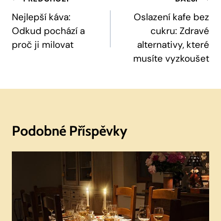
Navigace
Pro
Nejlepší káva:
Oslazení kafe bez
Odkud pochází a
cukru: Zdravé
Příspěvek
proč ji milovat
alternativy, které
musíte vyzkoušet
Podobné Příspěvky