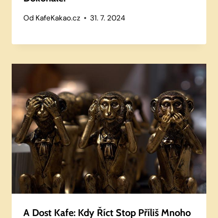
Od
KafeKakao.cz
31. 7. 2024
A Dost Kafe: Kdy Říct Stop Příliš Mnoho