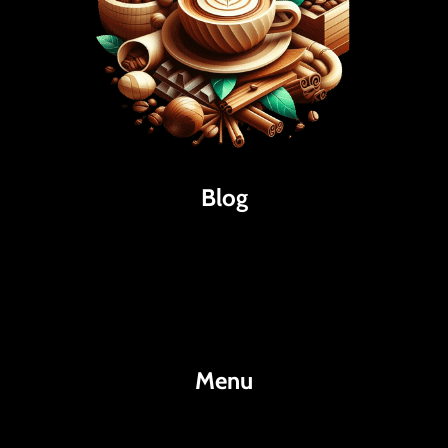
Blog
Káva
Espresso
Kakao
Menu
KafeKakao.cz