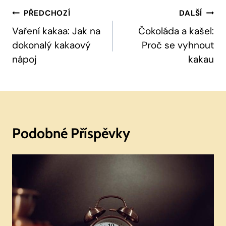
Navigace
PŘEDCHOZÍ
DALŠÍ
Pro
Vaření kakaa: Jak na
Čokoláda a kašel:
dokonalý kakaový
Proč se vyhnout
Příspěvek
nápoj
kakau
Podobné Příspěvky