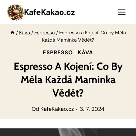
Přeskočit
KafeKakao.cz
na
obsah
/
Káva
/
Espresso
/
Espresso a Kojení: Co by Měla
Každá Maminka Vědět?
ESPRESSO
|
KÁVA
Espresso A Kojení: Co By
Měla Každá Maminka
Vědět?
Od
KafeKakao.cz
3. 7. 2024