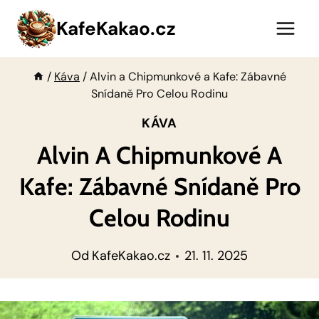
Přeskočit
KafeKakao.cz
na
obsah
/
Káva
/
Alvin a Chipmunkové a Kafe: Zábavné
Snídaně Pro Celou Rodinu
KÁVA
Alvin A Chipmunkové A
Kafe: Zábavné Snídaně Pro
Celou Rodinu
Od
KafeKakao.cz
21. 11. 2025