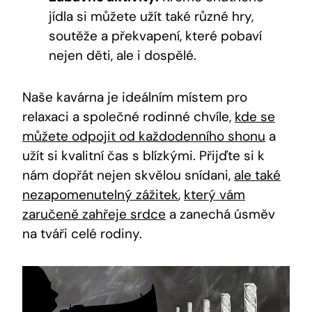
jídla si můžete užít také různé hry,
soutěže a překvapení, které pobaví
nejen děti, ale i dospělé.
Naše kavárna je ideálním místem pro
relaxaci a společné rodinné chvíle,
kde se
můžete odpojit od každodenního shonu
a
užít si kvalitní čas s blízkými. Přijďte si k
nám dopřát nejen skvělou snídani,
ale také
nezapomenutelný zážitek
,
který vám
zaručeně zahřeje srdce
a zanechá úsměv
na tváři celé rodiny.