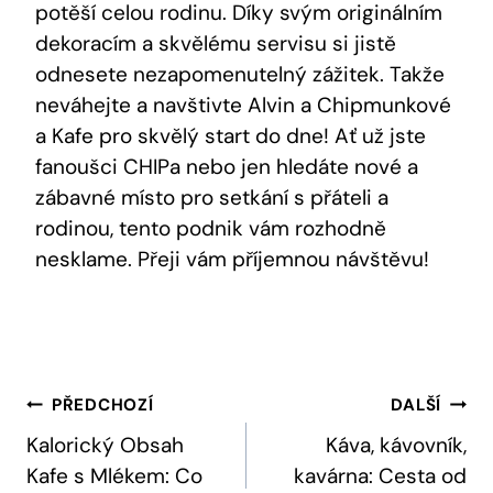
potěší celou rodinu. Díky svým originálním
dekoracím a skvělému servisu si jistě
odnesete nezapomenutelný zážitek. Takže
neváhejte a navštivte Alvin a Chipmunkové
a Kafe pro skvělý start do dne! Ať už jste
fanoušci CHIPa nebo jen hledáte nové a
zábavné místo pro setkání s přáteli a
rodinou, tento podnik vám rozhodně
nesklame. Přeji vám příjemnou návštěvu!
Navigace
PŘEDCHOZÍ
DALŠÍ
Pro
Kalorický Obsah
Káva, kávovník,
Kafe s Mlékem: Co
kavárna: Cesta od
Příspěvek