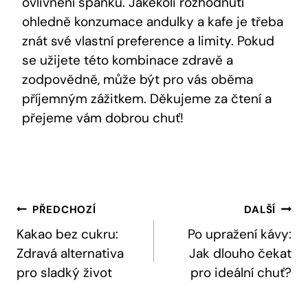
ovlivnění spánku. Jakékoli rozhodnutí
ohledně konzumace andulky a kafe je třeba
znát své vlastní preference a limity. Pokud
se užijete této kombinace zdravě a
zodpovědně, může být pro vás oběma
příjemným zážitkem. Děkujeme za čtení a
přejeme vám dobrou chuť!
Navigace
PŘEDCHOZÍ
DALŠÍ
Pro
Kakao bez cukru:
Po upražení kávy:
Zdravá alternativa
Jak dlouho čekat
Příspěvek
pro sladký život
pro ideální chuť?