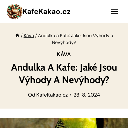
Přeskočit
KafeKakao.cz
na
obsah
/
Káva
/
Andulka a Kafe: Jaké Jsou Výhody a
Nevýhody?
KÁVA
Andulka A Kafe: Jaké Jsou
Výhody A Nevýhody?
Od
KafeKakao.cz
23. 8. 2024