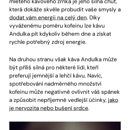
mletého kávového zrnka je jeho silná chuť,
která dokáže skvěle probudit vaše smysly a
dodat vám energii na celý den
. Díky
vyváženému poměru kofeinu lze kávu
Andulka pít kdykoliv během dne a získat
rychle potřebný zdroj energie.
Na druhou stranu však káva Andulka může
být příliš silná pro některé lidi, kteří
preferují jemnější a lehčí kávu. Navíc,
spotřebování nadměrného množství
kofeinu může negativně ovlivnit váš spánek
a způsobit nepříjemné vedlejší účinky,
jako
je nervozita nebo bušení srdce
.