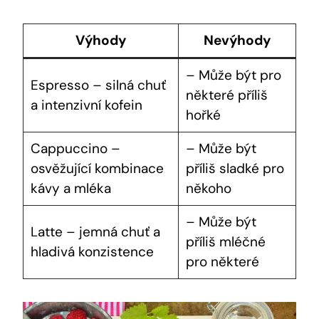
Výhody
Nevýhody
– Může být pro
Espresso – silná chuť
některé příliš
a intenzivní kofein
hořké
Cappuccino –
– Může být
osvěžující kombinace
příliš sladké pro
kávy a mléka
někoho
– Může být
Latte – jemná chuť a
příliš mléčné
hladivá konzistence
pro některé