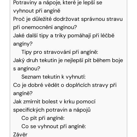
Potraviny a nápoje, které je lepší se
vyhnout při angíně
Proč je důležité dodržovat správnou stravu
při onemocnění angínou?
Jaké další tipy a triky pomáhají při léčbě
angíny?
Tipy pro stravování při angíně:
Jaký druh tekutin je nejlepší pít během boje
s angínou?
Seznam tekutin k vyhnutí:
Co je dobré vědět o doplňcích stravy při
angíně?
Jak zmírnit bolest v krku pomocí
specifických potravin a nápojů
Co pít při angíně:
Co se vyhnout při angíně:
Závěr