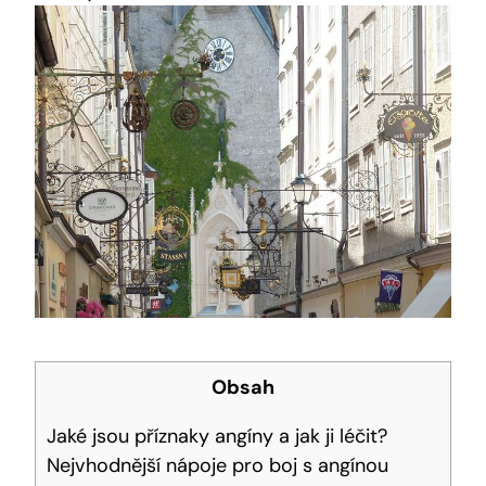
Obsah
Jaké jsou příznaky angíny a jak ji léčit?
Nejvhodnější nápoje pro boj s angínou