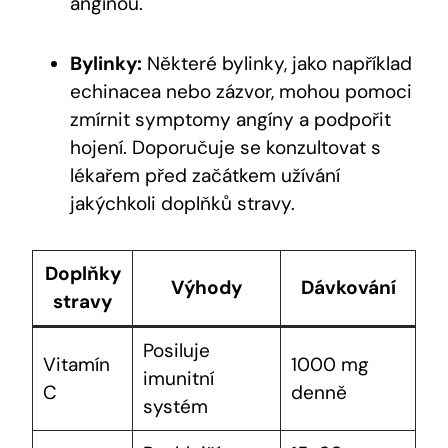
angínou.
Bylinky:
Některé bylinky, jako například
echinacea nebo zázvor, mohou pomoci
zmírnit symptomy angíny a podpořit
hojení. Doporučuje se konzultovat s
lékařem před začátkem užívání
jakýchkoli doplňků stravy.
Doplňky
Výhody
Dávkování
stravy
Posiluje
Vitamín
1000 mg
imunitní
C
denně
systém