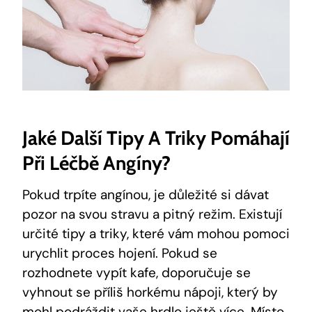
Jaké Další Tipy A Triky Pomáhají
Při Léčbě Angíny?
Pokud trpíte angínou, je důležité si dávat
pozor na svou stravu a pitný režim. Existují
určité tipy a triky, které vám mohou pomoci
urychlit proces hojení. Pokud se
rozhodnete vypít kafe, doporučuje se
vyhnout se příliš horkému nápoji, který by
mohl podráždit vaše hrdlo ještě více. Místo