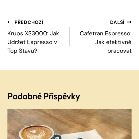
Navigace
PŘEDCHOZÍ
DALŠÍ
Pro
Krups XS3000: Jak
Cafetran Espresso:
Udržet Espresso v
Jak efektivně
Příspěvek
Top Stavu?
pracovat
Podobné Příspěvky