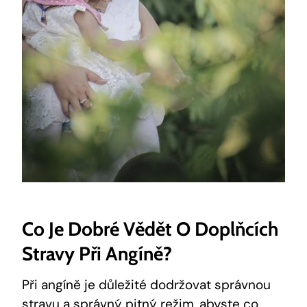
Co Je Dobré Vědět O Doplňcích
Stravy Při Angíně?
Při angíně je důležité dodržovat správnou
stravu a správný pitný režim, abyste co