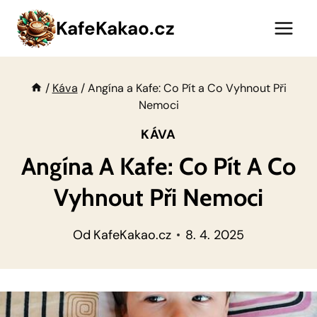
Přeskočit
KafeKakao.cz
na
obsah
/
Káva
/
Angína a Kafe: Co Pít a Co Vyhnout Při
Nemoci
KÁVA
Angína A Kafe: Co Pít A Co
Vyhnout Při Nemoci
Od
KafeKakao.cz
8. 4. 2025