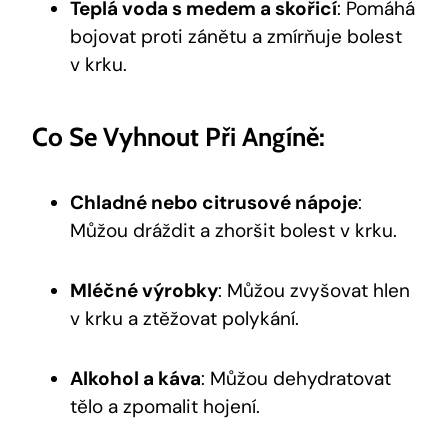
Teplá voda s medem a skořicí
: Pomáhá
bojovat proti zánětu a zmírňuje bolest
v krku.
Co Se Vyhnout Při Angíně:
Chladné nebo citrusové nápoje
:
Můžou dráždit a zhoršit bolest v krku.
Mléčné výrobky
: Můžou zvyšovat hlen
v krku a ztěžovat polykání.
Alkohol a káva
: Můžou dehydratovat
tělo a zpomalit hojení.