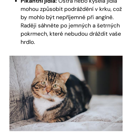
Pikantní jídla:
Ostrá nebo kyselá jídla
mohou způsobit podráždění v krku, což
by mohlo být nepříjemné při angíně.
Raději sáhněte po jemných a šetrných
pokrmech, které nebudou dráždit vaše
hrdlo.