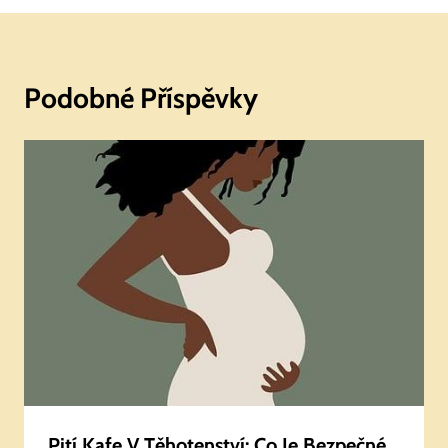
Podobné Příspěvky
Pití Kafe V Těhotenství: Co Je Bezpečné