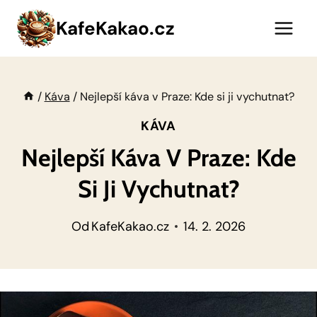
Přeskočit
KafeKakao.cz
na
obsah
/
Káva
/
Nejlepší káva v Praze: Kde si ji vychutnat?
KÁVA
Nejlepší Káva V Praze: Kde
Si Ji Vychutnat?
Od
KafeKakao.cz
14. 2. 2026