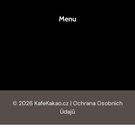
Menu
KafeKakao.cz
Blog
O Nás
Kontakty
© 2026 KafeKakao.cz |
Ochrana Osobních
Údajů