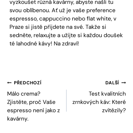
vyzkoušet různá kavárny, abyste našli tu
svou oblíbenou. Ať už je vaše preference
espressso, cappuccino nebo flat white, v
Praze si jistě přijdete na své. Takže si
sedněte, relaxujte a užijte si každou doušek
té lahodné kávy! Na zdraví!
Navigace
PŘEDCHOZÍ
DALŠÍ
Pro
Málo crema?
Test kvalitních
Zjistěte, proč Vaše
zrnkových káv: Které
Příspěvek
espresso není jako z
zvítězily?
kavárny.