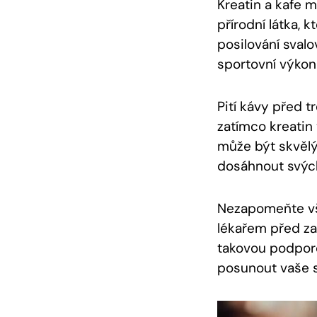
Kreatin a kafe 
přírodní látka, 
posilování sval
sportovní výkonn
Pití kávy před t
zatímco kreatin
může být skvělý
dosáhnout svých 
Nezapomeňte vša
lékařem před za
takovou podpor
posunout vaše sv