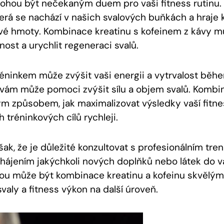
mohou být nečekaným duem pro vaši fitness rutinu. 
která se nachází v našich svalových buňkách a hraje k
ové hmoty. Kombinace kreatinu s kofeinem z kávy mů
ost a urychlit regeneraci svalů.
réninkem může zvýšit vaši energii a vytrvalost běhe
 vám může pomoci zvýšit sílu a objem svalů. Kombi
m způsobem, jak maximalizovat výsledky vaší fitnes
tréninkových cílů rychleji.
k, že je důležité konzultovat s profesionálním tr
hájením jakýchkoli nových doplňků nebo látek do va
ou může být kombinace kreatinu a kofeinu skvělým
aly a fitness výkon na další úroveň.