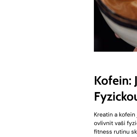
Kofein: 
Fyzicko
Kreatin a kofein
ovlivnit vaši f
fitness rutinu s