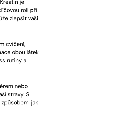
Kreatin je
líčovou roli při
že zlepšit vaši
m cvičení,
nace obou látek
s rutiny a
enérem nebo
ší stravy. S
 způsobem, jak