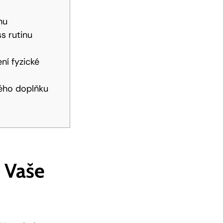
nu
s rutinu
ní fyzické
kého doplňku
o Vaše