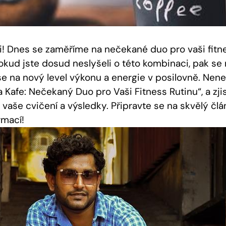
áři! Dnes se zaměříme na nečekané duo pro vaši fitn
Pokud jste dosud neslyšeli o této kombinaci, pak se
 se na nový level výkonu a energie v posilovně. Nenec
a Kafe: Nečekaný Duo pro Vaši Fitness Rutinu“, a zji
it vaše cvičení a výsledky. Připravte se na skvělý čl
rmací!