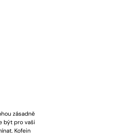
 mohou zásadně
 být pro vaši
ínat. Kofein