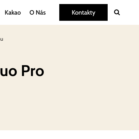
Kakao
O Nás
Kontakty
nu
Duo Pro