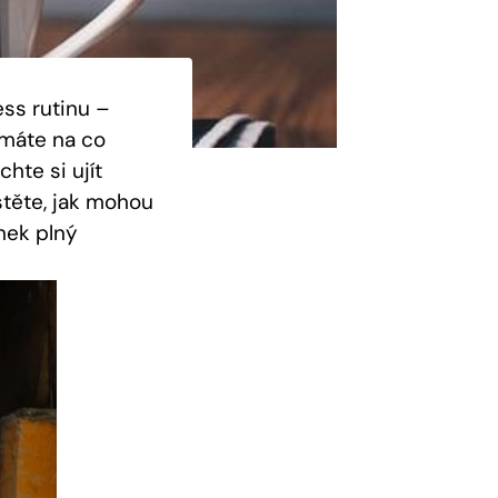
ess rutinu –
 máte na co
hte si ujít
stěte, jak mohou
ánek plný