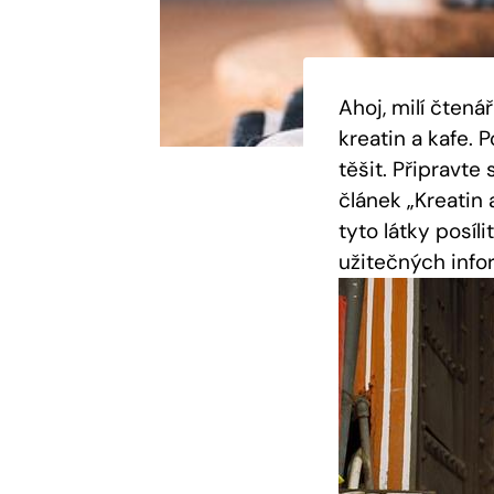
Ahoj, milí čten
kreatin a kafe. 
těšit. Připravte
článek „Kreatin 
tyto látky posíl
užitečných info