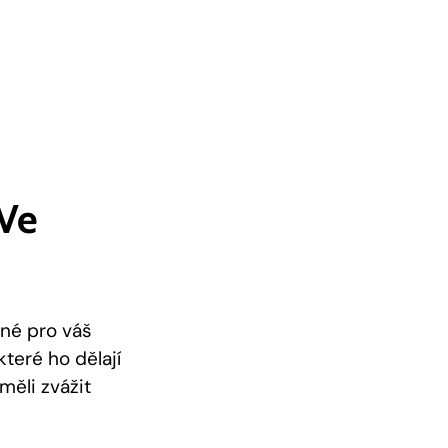
 Ve
čné pro váš
které ho dělají
měli zvážit