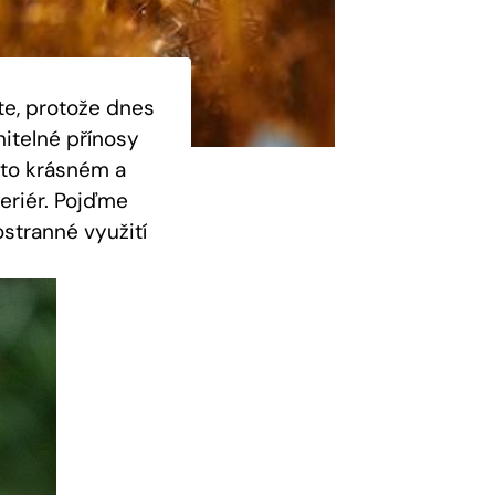
te, protože dnes
itelné přínosy
mto krásném a
eriér. Pojďme
stranné využití