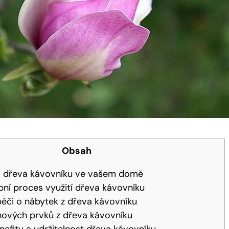
Obsah
sa dřeva kávovníku ve vašem domě
bní proces využití dřeva kávovníku
éči o nábytek z dřeva kávovníku
nových prvků z dřeva kávovníku
nefity a udržitelnost dřeva kávovníku