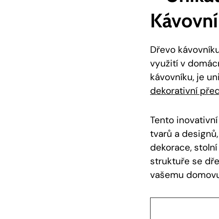
Kávovní
Dřevo kávovníku
využití v domác
kávovníku, je un
dekorativní př
Tento inovativn
tvarů a designů
dekorace, stolní
struktuře se dř
vašemu domovu z