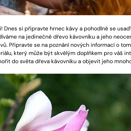
ři! Dnes si připravte hrnec kávy a pohodlně se usaď
íváme na jedinečné dřevo kávovníku a jeho neocen
ů. Připravte se na poznání nových informací o to
iálu, který může být skvělým doplňkem pro váš int
ořit do světa dřeva kávovníku a objevit jeho mnoho