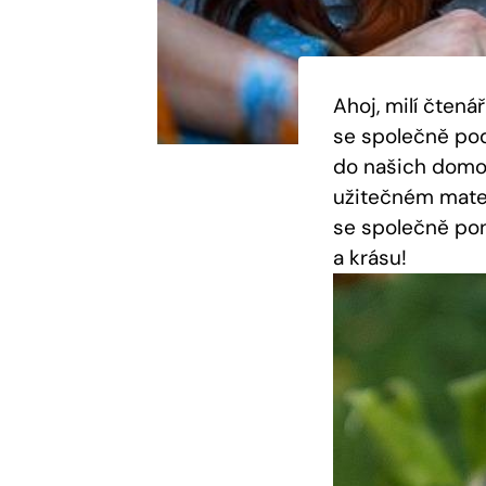
Ahoj, milí čtená
se společně pod
do našich domov
užitečném mater
se společně pon
a krásu!