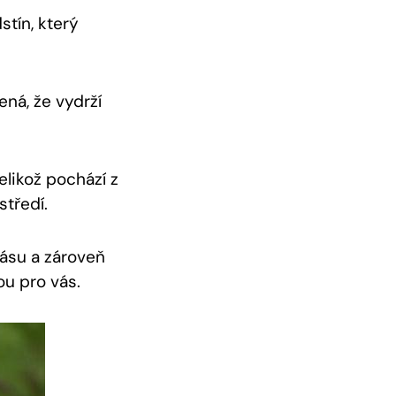
tín, který
ná, že vydrží
elikož pochází z
středí.
rásu a zároveň
ou pro vás.