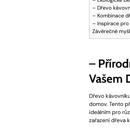
– Dřevo kávovn
– Kombinace dře
– Inspirace pro
Závěrečné myš
– Příro
Vašem 
Dřevo kávovníku
domov. Tento pří
ideálním pro růz
zařazení dřeva 