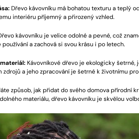
ása:
Dřevo kávovníku má bohatou texturu a teplý ods
mu interiéru příjemný a přirozený vzhled.
řevo kávovníku je velice odolné a pevné, což zname
používání a zachová si svou krásu i po letech.
materiál:
Kávovníkové dřevo je ekologicky šetrné, j
h zdrojů a jeho zpracování je šetrné k životnímu pro
áte způsob, jak přidat do svého domova přírodní k
odolného materiálu, dřevo kávovníku je skvělou volb