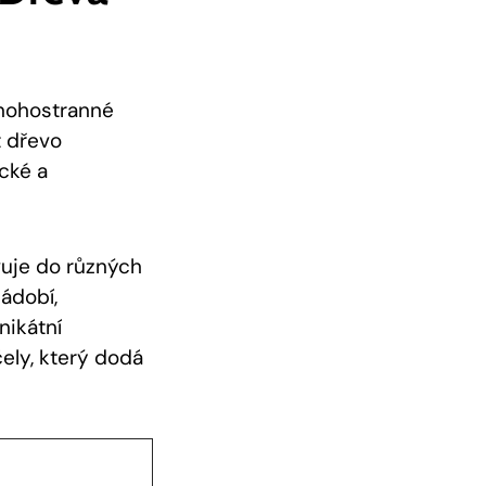
mnohostranné
t dřevo
ické a
vuje do různých
ádobí,
nikátní
ely, který dodá