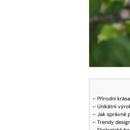
– Přírodní krá
– Unikátní výro
– Jak správně p
– Trendy desig
– Ekologické be