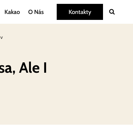
Kakao
O Nás
Kontakty
ov
a, Ale I