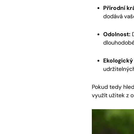
Přírodní kr
dodává vaše
Odolnost:
D
dlouhodobé 
Ekologický 
udržitelnýc
Pokud tedy hled
využít užitek z 