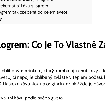
ychutnat si kávu s logrem
logrem tak oblíbená po celém světě
ky
Logrem: Co Je To Vlastně Z
je oblíbeným drinkem, který kombinuje chuť kávy 
věžující nápoj je oblíbený zvláště v teplém počasí,
 klasická káva. Jak na originální drink? Zde je návo
kvalitní kávu podle svého gusta.