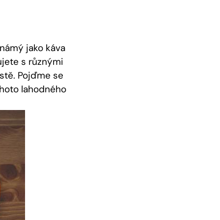
známý jako káva
ujete s různými
stě. Pojďme se
tohoto lahodného