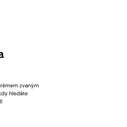
a
s krémem zvaným
 kdy hledáte
d: