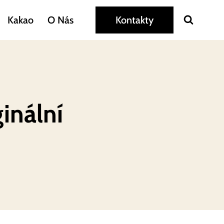
Kakao
O Nás
Kontakty
inální