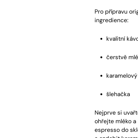
Pro přípravu ori
ingredience:
kvalitní káv
čerstvě ml
karamelový
šlehačka
Nejprve si uvař
ohřejte mléko a
espresso do skl