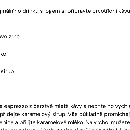
ginálního drinku s logem si připravte prvotřídní kávu
ové zrno
éko
 sirup
te espresso z čerstvě mleté kávy a nechte ho vychl
 přidejte karamelový sirup. Vše důkladně promíchejt
enice a přilijte karamelové mléko. Na vrchol můžete