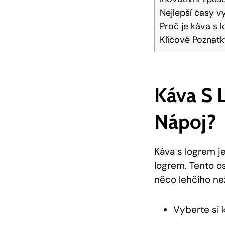
Nejlepší časy v
Proč je káva s 
Klíčové Poznat
Káva S 
Nápoj?
Káva s logrem 
logrem. Tento os
něco lehčího než
Vyberte si 