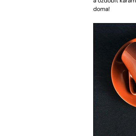
a ozdobit karam
doma!