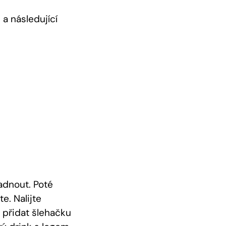
 a následující
adnout. Poté
e. Nalijte
 přidat šlehačku