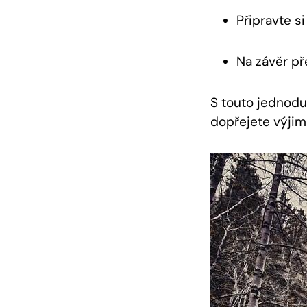
Připravte s
Na závěr př
S touto jednoduc
dopřejete výjim