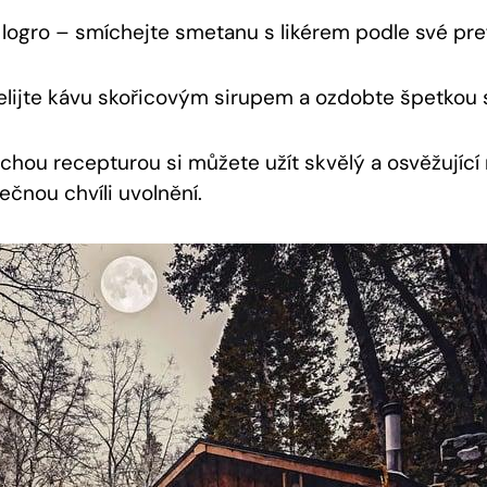
i logro – smíchejte smetanu s likérem podle své pre
elijte kávu skořicovým sirupem a ozdobte špetkou 
hou recepturou si můžete užít skvělý a osvěžující 
ečnou chvíli uvolnění.