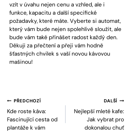
vzít v úvahu nejen cenu a vzhled, ale i
funkce, kapacitu a další specifické
požadavky, které máte. Vyberte si automat,
který vám bude nejen spolehlivě sloužit, ale
bude vám také přinášet radost každý den.
Děkuji za přečtení a přeji vám hodně
šťastných chvilek s vaší novou kávovou
mašinou!
Navigace
PŘEDCHOZÍ
DALŠÍ
Pro
Kde roste káva:
Nejlepší mleté kafe:
Fascinující cesta od
Jak vybrat pro
Příspěvek
plantáže k vám
dokonalou chuť