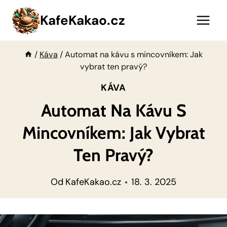
Přeskočit
KafeKakao.cz
na
obsah
/
Káva
/
Automat na kávu s mincovníkem: Jak
vybrat ten pravý?
KÁVA
Automat Na Kávu S
Mincovníkem: Jak Vybrat
Ten Pravý?
Od
KafeKakao.cz
18. 3. 2025