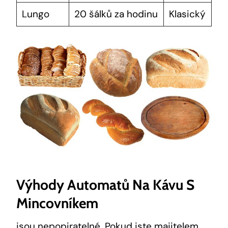
Lungo
20 šálků za hodinu
Klasický
Výhody Automatů Na Kávu S
Mincovníkem
jsou nepopiratelné. Pokud jste majitelem