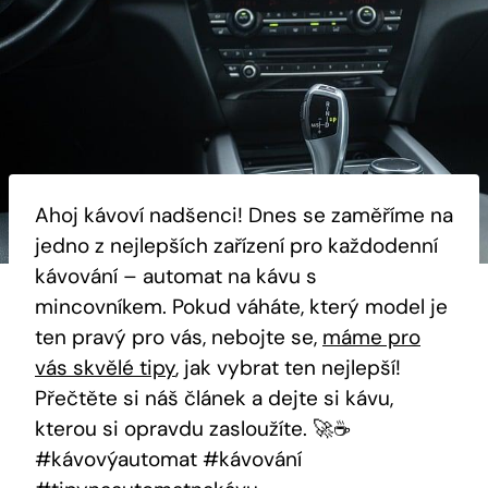
Ahoj kávoví nadšenci! Dnes se zaměříme na
jedno z nejlepších zařízení pro každodenní
kávování – automat na kávu s
mincovníkem. Pokud váháte, který model je
ten pravý pro vás, nebojte se,
máme pro
vás skvělé tipy
, jak vybrat ten nejlepší!
Přečtěte si náš článek a dejte si kávu,
kterou si opravdu zasloužíte. 🚀☕️
#kávovýautomat #kávování