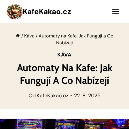
Přeskočit
KafeKakao.cz
na
obsah
/
Káva
/
Automaty na Kafe: Jak Fungují a Co
Nabízejí
KÁVA
Automaty Na Kafe: Jak
Fungují A Co Nabízejí
Od
KafeKakao.cz
22. 8. 2025