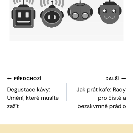
Navigace
PŘEDCHOZÍ
DALŠÍ
Pro
Degustace kávy:
Jak prát kafe: Rady
Umění, které musíte
pro čisté a
Příspěvek
zažít
bezskvrnné prádlo