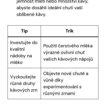
jemnost mletí nebo⁢ množství kávy, ​
abyste dosáhli ideální chuti vaší
oblíbené kávy.
Tip
Trik
Investujte ‍do
Použití čerstvého mléka‍
kvalitní
výrazně ovlivní chuť
nádoby ⁢na
vašich kávových ⁢nápojů
mléko
Objevte nové⁤ chutě a
Vyzkoušejte
vůně díky
různé druhy
experimentování s
kávových⁤ zrn
různými zrnami