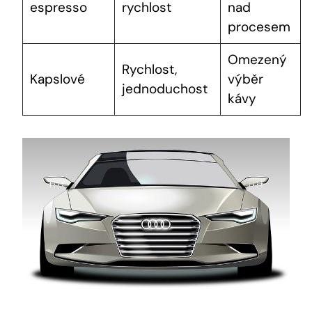
espresso
rychlost
nad‍
procesem
Omezený
Rychlost,
Kapslové
výběr
jednoduchost
kávy