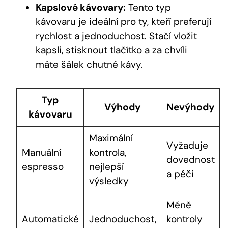
Kapslové kávovary:
Tento typ
kávovaru je⁢ ideální pro ty,​ kteří preferují
rychlost ⁤a jednoduchost. Stačí⁤ vložit
kapsli,‌ stisknout tlačítko a za chvíli
máte⁢ šálek ⁢chutné‍ kávy.
Typ
Výhody
Nevýhody
kávovaru
Maximální
Vyžaduje
Manuální
kontrola,
dovednost
espresso
nejlepší
a péči
výsledky
Méně
Automatické
Jednoduchost,
kontroly