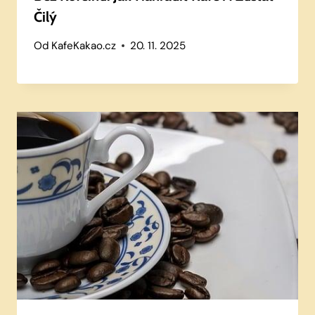
Čilý
Od
KafeKakao.cz
20. 11. 2025