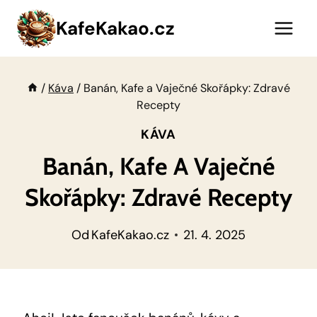
Přeskočit
KafeKakao.cz
na
obsah
/
Káva
/
Banán, Kafe a Vaječné Skořápky: Zdravé
Recepty
KÁVA
Banán, Kafe A Vaječné
Skořápky: Zdravé Recepty
Od
KafeKakao.cz
21. 4. 2025