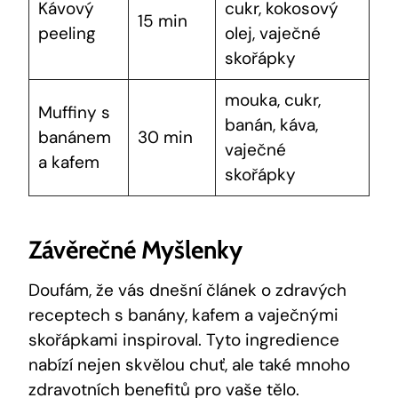
Kávový
cukr, kokosový
15 min
peeling
olej, vaječné
skořápky
mouka, cukr,
Muffiny s
banán, káva,
banánem
30 min
vaječné
a kafem
skořápky
Závěrečné Myšlenky
Doufám, že vás dnešní článek o zdravých
receptech s banány, kafem a vaječnými
skořápkami inspiroval. Tyto ingredience
nabízí nejen skvělou chuť, ale také mnoho
zdravotních benefitů pro vaše tělo.