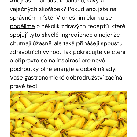
Ahoj! Jste fanoušek banánů, kávy a
vaječných skořápek? Pokud ano, jste na
správném místě! V
dnešním článku se
podělíme
o několik zdravých receptů, které
spojují tyto skvělé ingredience a nejenže
chutnají úžasně, ale také přinášejí spoustu
zdravotních výhod. Tak pokračujte ve čtení
a připravte se na inspiraci pro nové
pochoutky plné energie a dobré nálady.
Vaše gastronomické dobrodružství začíná
právě teď!