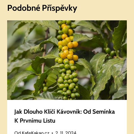
Podobné Příspěvky
Jak Dlouho Klíčí Kávovník: Od Semínka
K Prvnímu Listu
Od
KafeKakao.cz
2. 11. 2024