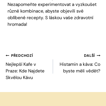
Nezapomeňte experimentovat a vyzkoušet
různé kombinace, abyste objevili své
oblíbené recepty. S láskou vaše zdravotní
hromada!
Navigace
PŘEDCHOZÍ
DALŠÍ
Pro
Nejlepší Kafe v
Histamin a káva: Co
Praze: Kde Najdete
byste měli vědět?
Příspěvek
Skvělou Kávu