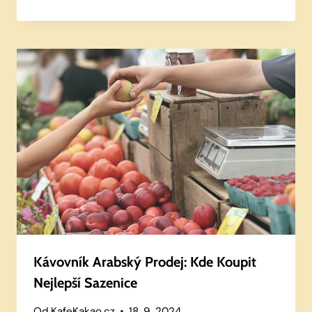
Kávovník Arabský Prodej: Kde Koupit
Nejlepší Sazenice
Od
KafeKakao.cz
18. 9. 2024