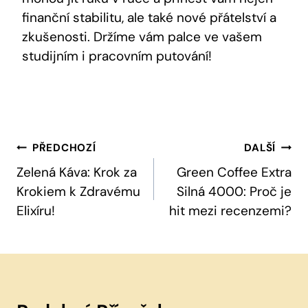
finanční stabilitu, ale také nové přátelství a
zkušenosti. Držíme vám palce ve vašem
studijním i pracovním putování!
Navigace
PŘEDCHOZÍ
DALŠÍ
Pro
Zelená Káva: Krok za
Green Coffee Extra
Krokiem k Zdravému
Silná 4000: Proč je
Příspěvek
Elixíru!
hit mezi recenzemi?