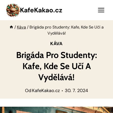
Přeskočit
KafeKakao.cz
na
obsah
/
Káva
/
Brigáda pro Studenty: Kafe, Kde Se Učí a
Vydělává!
KÁVA
Brigáda Pro Studenty:
Kafe, Kde Se Učí A
Vydělává!
Od
KafeKakao.cz
30. 7. 2024