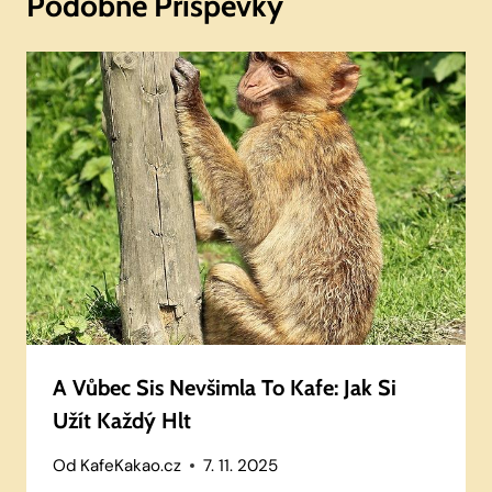
Podobné Příspěvky
A Vůbec Sis Nevšimla To Kafe: Jak Si
Užít Každý Hlt
Od
KafeKakao.cz
7. 11. 2025