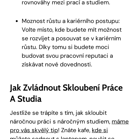
rovnováhy mezi prací a studiem.
Moznost růstu a kariérního postupu:
Volte místo, kde budete mít možnost
se rozvíjet a posouvat se v kariérním
růstu. Díky tomu si budete moci
budovat svou pracovní reputaci a
získávat nové dovednosti.
Jak Zvládnout Skloubení Práce
A Studia
Jestliže se trápíte s tím, jak skloubit
náročnou práci s náročným studiem,
máme
pro vás skvělý tip
! Znáte kafe,
kde si
můžete sednout
s laptopem, naučit se