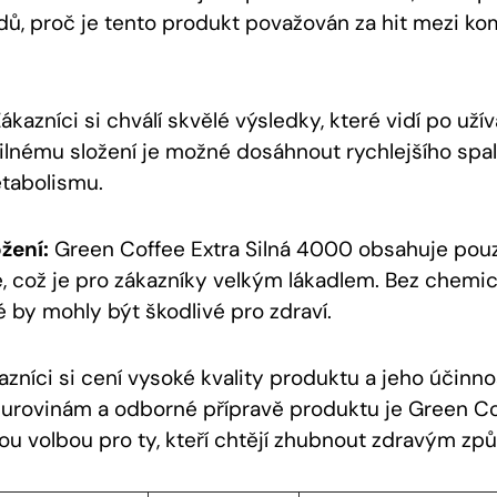
dů, proč je tento produkt považován za hit mezi ko
ákazníci si chválí skvělé výsledky, které vidí po uží
silnému složení je možné dosáhnout rychlejšího spal
tabolismu.
ožení:
Green Coffee Extra Silná 4000 obsahuje pouz
, což je pro zákazníky velkým lákadlem. Bez chemic
é by mohly být škodlivé pro zdraví.
zníci si cení vysoké kvality produktu a jeho účinnos
rovinám a odborné přípravě produktu je Green Cof
u volbou pro ty, kteří chtějí zhubnout zdravým z