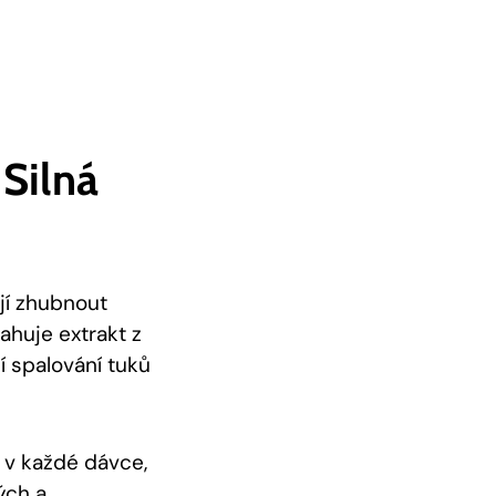
 Silná
ějí zhubnout
huje extrakt z
í spalování tuků
 v každé dávce,
ých a