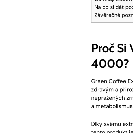
Na co si dát po
Závěrečné poz
Proč Si 
4000?
Green Coffee Ext
zdravým a přiro
nepražených zrn
a metabolismus
Díky svému extr
tento produkt j