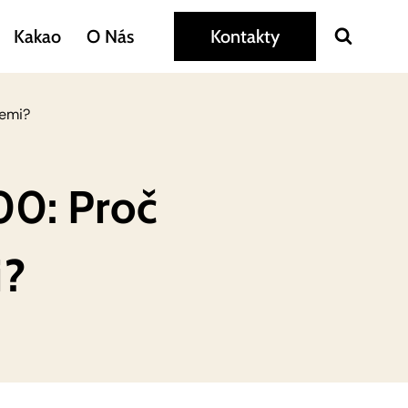
Kakao
O Nás
Kontakty
zemi?
00: Proč
i?