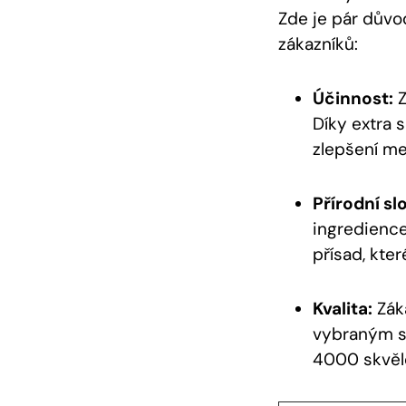
Zde je pár důvo
zákazníků:
Účinnost:
Z
Díky extra 
zlepšení me
Přírodní sl
ingredience
přísad, kter
Kvalita:
Záka
vybraným su
4000 skvělo