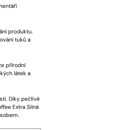
mentáři
vání produktu.
ování tuků a
e přírodní
kých látek a
ti. Díky pečlivě
fee Extra Silná
působem.