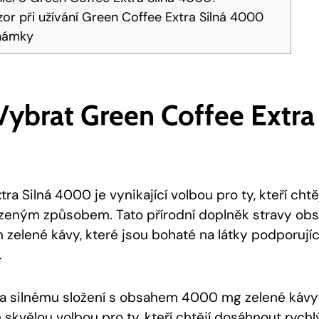
zor při užívání Green Coffee Extra Silná 4000
námky
Vybrat Green Coffee Extra
ra Silná 4000 je vynikající volbou pro ty, kteří cht
zeným způsobem. Tato přírodní doplněk stravy obsa
 zelené kávy, které jsou bohaté na látky podporujíc
.
a silnému složení s obsahem 4000 mg zelené kávy
e skvělou volbou pro ty
, kteří chtějí dosáhnout rychl