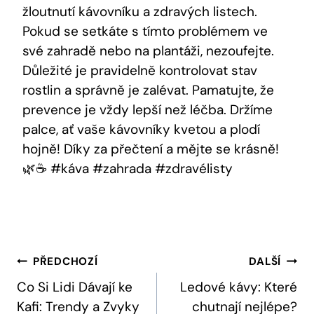
žloutnutí kávovníku a zdravých listech.
Pokud se setkáte s tímto problémem ve
své zahradě nebo na plantáži, nezoufejte.
Důležité je pravidelně kontrolovat stav
rostlin a správně je zalévat. Pamatujte, že
prevence je vždy lepší než léčba. Držíme
palce, ať vaše kávovníky kvetou a plodí
hojně! Díky za přečtení a mějte se krásně!
🌿☕️ #káva #zahrada #zdravélisty
Navigace
PŘEDCHOZÍ
DALŠÍ
Pro
Co Si Lidi Dávají ke
Ledové kávy: Které
Kafi: Trendy a Zvyky
chutnají nejlépe?
Příspěvek