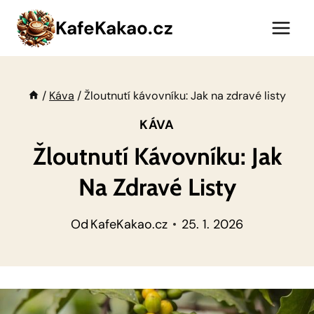
Přeskočit
KafeKakao.cz
na
obsah
/
Káva
/
Žloutnutí kávovníku: Jak na zdravé listy
KÁVA
Žloutnutí Kávovníku: Jak
Na Zdravé Listy
Od
KafeKakao.cz
25. 1. 2026