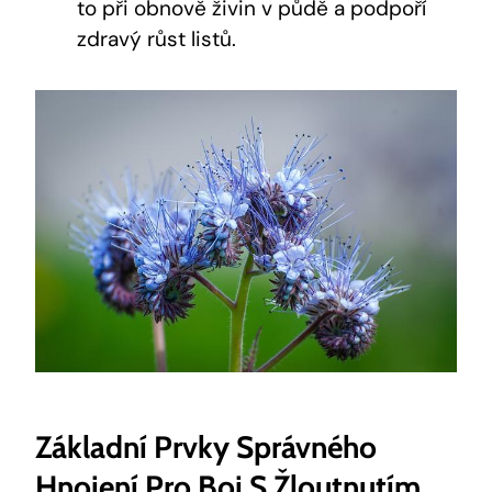
to při obnově živin v půdě a podpoří
zdravý růst listů.
Základní Prvky Správného
Hnojení Pro Boj S Žloutnutím