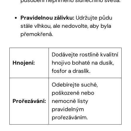
působení nepřímého slunečního světla.
Pravidelnou zálivku:
Udržujte půdu
stále vlhkou, ale nedovolte, aby byla
přemokřená.
Dodávejte rostlině kvalitní
Hnojení:
hnojivo bohaté na dusík,
fosfor a draslík.
Odebírejte suché,
poškozené nebo
Prořezávání:
nemocné listy
pravidelným
prořezáváním.