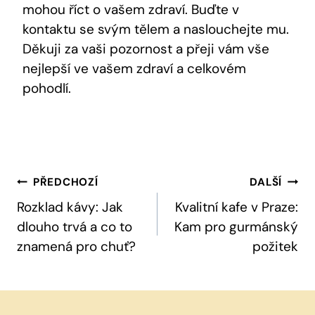
mohou říct o vašem zdraví. Buďte v
kontaktu se svým tělem a naslouchejte mu.
Děkuji za vaši pozornost a přeji vám vše
nejlepší ve vašem zdraví a celkovém
pohodlí.
Navigace
PŘEDCHOZÍ
DALŠÍ
Pro
Rozklad kávy: Jak
Kvalitní kafe v Praze:
dlouho trvá a co to
Kam pro gurmánský
Příspěvek
znamená pro chuť?
požitek