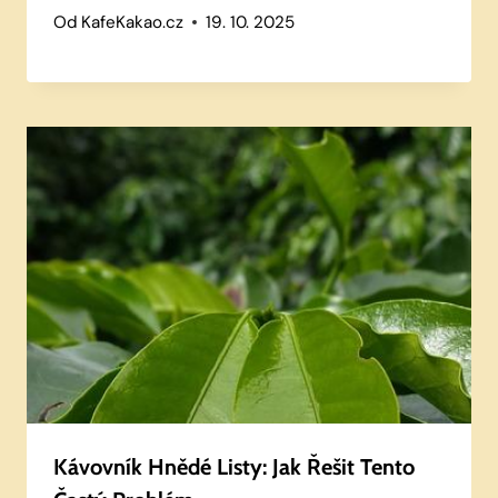
Od
KafeKakao.cz
19. 10. 2025
Kávovník Hnědé Listy: Jak Řešit Tento