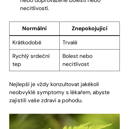
nebo doprovázené bolestí nebo
necitlivostí.
Normální
Znepokojující
Krátkodobé
Trvalé
Rychlý srdeční
Bolest nebo
tep
necitlivost
Nejlepší je vždy konzultovat jakékoli
neobvyklé symptomy s lékařem, abyste
zajistili vaše zdraví a pohodu.