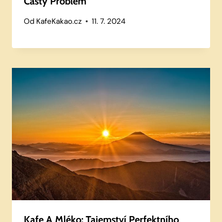
Častý Problém
Od
KafeKakao.cz
11. 7. 2024
Kafe A Mléko: Tajemství Perfektního