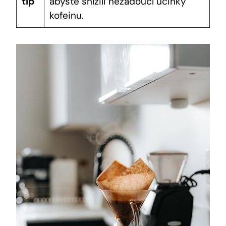
tip
abyste snížili nežádoucí účinky
kofeinu.