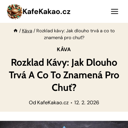
Přeskočit
KafeKakao.cz
na
obsah
/
Káva
/
Rozklad kávy: Jak dlouho trvá a co to
znamená pro chuť?
KÁVA
Rozklad Kávy: Jak Dlouho
Trvá A Co To Znamená Pro
Chuť?
Od
KafeKakao.cz
12. 2. 2026