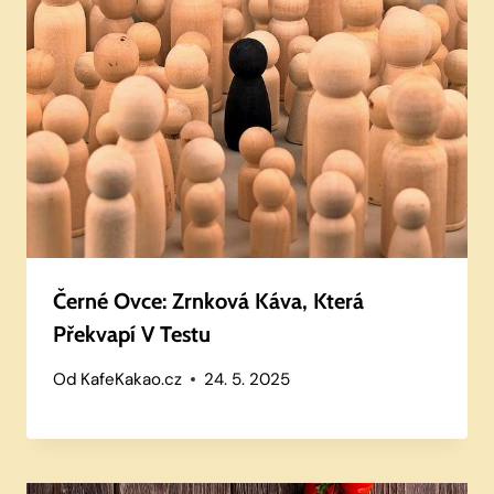
Černé Ovce: Zrnková Káva, Která
Překvapí V Testu
Od
KafeKakao.cz
24. 5. 2025