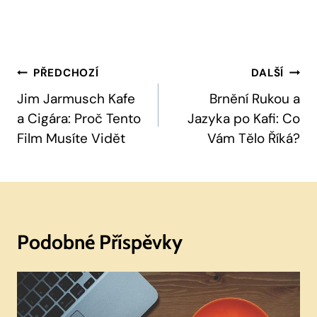
Navigace
PŘEDCHOZÍ
DALŠÍ
Pro
Jim Jarmusch Kafe
Brnění Rukou a
a Cigára: Proč Tento
Jazyka po Kafi: Co
Příspěvek
Film Musíte Vidět
Vám Tělo Říká?
Podobné Příspěvky