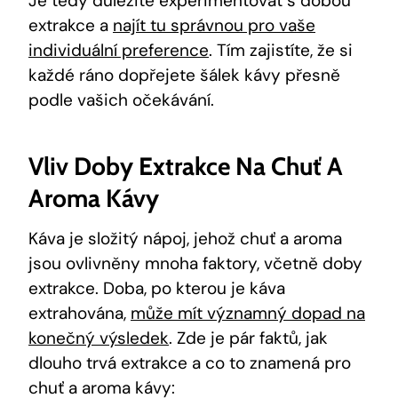
Je tedy důležité experimentovat s dobou
extrakce a
najít tu správnou pro vaše
individuální preference
. Tím zajistíte, že si
každé ráno dopřejete šálek kávy přesně
podle vašich očekávání.
Vliv Doby Extrakce Na Chuť A
Aroma Kávy
Káva je složitý nápoj, jehož chuť a aroma
jsou ovlivněny mnoha faktory, včetně doby
extrakce. Doba, po kterou je káva
extrahována,
může mít významný dopad na
konečný výsledek
. Zde je pár faktů, jak
dlouho trvá extrakce a co to znamená pro
chuť a aroma kávy: