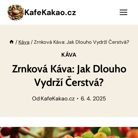
Přeskočit
KafeKakao.cz
na
obsah
/
Káva
/
Zrnková Káva: Jak Dlouho Vydrží Čerstvá?
KÁVA
Zrnková Káva: Jak Dlouho
Vydrží Čerstvá?
Od
KafeKakao.cz
6. 4. 2025