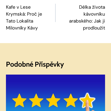
Pro
Kafe v Lese
Délka života
Krymská: Proč je
kávovníku
Příspěvek
Tato Lokalita
arabského: Jak ji
Milovníky Kávy
prodloužit
Podobné Příspěvky