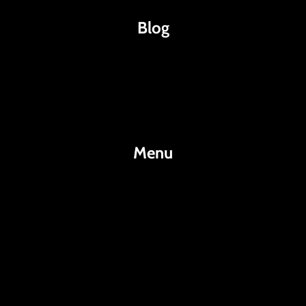
Blog
Káva
Espresso
Kakao
Menu
KafeKakao.cz
Blog
O Nás
Kontakty