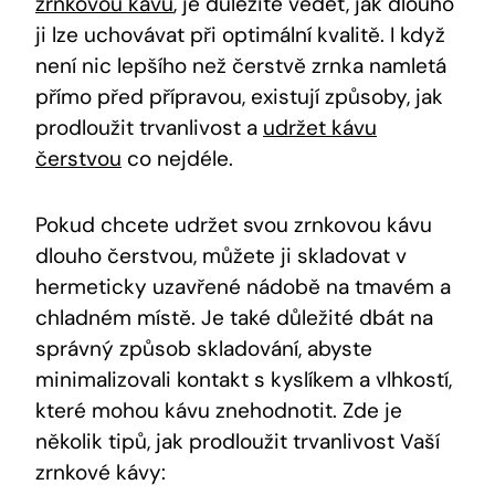
zrnkovou kávu
, je důležité vědět, jak dlouho
ji lze uchovávat při optimální kvalitě. I když
není nic lepšího než čerstvě zrnka namletá
přímo před přípravou, existují způsoby, jak
prodloužit trvanlivost a
udržet kávu
čerstvou
co nejdéle.
Pokud chcete udržet svou zrnkovou kávu
dlouho čerstvou, můžete ji skladovat v
hermeticky uzavřené nádobě na tmavém a
chladném místě. Je také důležité dbát na
správný způsob skladování, abyste
minimalizovali kontakt s kyslíkem a vlhkostí,
které mohou kávu znehodnotit. Zde je
několik tipů, jak prodloužit trvanlivost Vaší
zrnkové kávy: