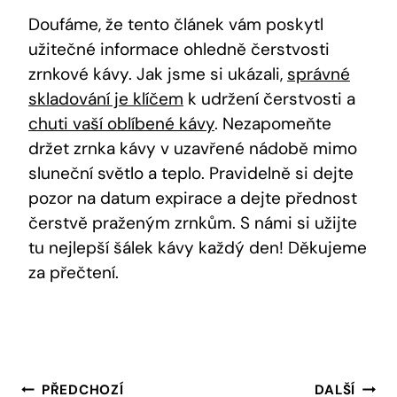
Doufáme, že tento článek vám poskytl
užitečné informace ohledně čerstvosti
zrnkové kávy. Jak jsme si ukázali,
správné
skladování je klíčem
k udržení čerstvosti a
chuti vaší oblíbené kávy
. Nezapomeňte
držet zrnka kávy v uzavřené nádobě mimo
sluneční světlo a teplo. Pravidelně si dejte
pozor na datum expirace a dejte přednost
čerstvě praženým zrnkům. S námi si užijte
tu nejlepší šálek kávy každý den! Děkujeme
za přečtení.
Navigace
PŘEDCHOZÍ
DALŠÍ