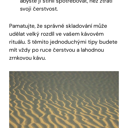
abyste ji stihli spotřebovat, než ztratí
svoji čerstvost.
Pamatujte, že správné skladování může
udělat velký rozdíl ve vašem kávovém
rituálu. S těmito jednoduchými tipy budete
mít vždy po ruce čerstvou a lahodnou
zrnkovou kávu.