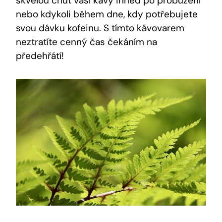
skvělou chuť vaší kávy ihned po probuzení
nebo kdykoli během dne, kdy potřebujete
svou dávku kofeinu. S tímto kávovarem
neztratíte cenný čas čekáním na
předehřátí!