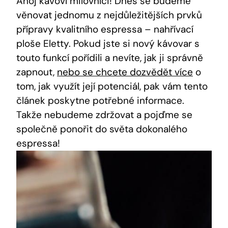
Ahoj kávoví milovníci! Dnes se budeme
věnovat jednomu z nejdůležitějších prvků
přípravy kvalitního espressa – nahřívací
ploše Eletty. Pokud jste si nový kávovar s
touto funkcí pořídili a nevíte, jak ji správně
zapnout,
nebo se chcete dozvědět více
o
tom, jak využít její potenciál, pak vám tento
článek poskytne potřebné informace.
Takže nebudeme zdržovat a pojďme se
společně ponořit do světa dokonalého
espressa!