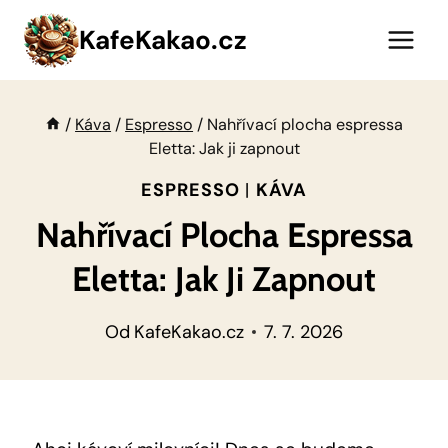
Přeskočit
KafeKakao.cz
na
obsah
/
Káva
/
Espresso
/
Nahřívací plocha espressa
Eletta: Jak ji zapnout
ESPRESSO
|
KÁVA
Nahřívací Plocha Espressa
Eletta: Jak Ji Zapnout
Od
KafeKakao.cz
7. 7. 2026