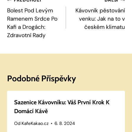
Navigace
Pro
Bolest Pod Levým
Kávovník pěstování
Ramenem Srdce Po
venku: Jak na to v
Příspěvek
Kafi a Drogách:
českém klimatu
Zdravotní Rady
Podobné Příspěvky
Sazenice Kávovníku: Váš První Krok K
Domácí Kávě
Od
KafeKakao.cz
6. 8. 2024