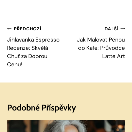
Navigace
PŘEDCHOZÍ
DALŠÍ
Pro
Jihlavanka Espresso
Jak Malovat Pěnou
Recenze: Skvělá
do Kafe: Průvodce
Příspěvek
Chuť za Dobrou
Latte Art
Cenu!
Podobné Příspěvky