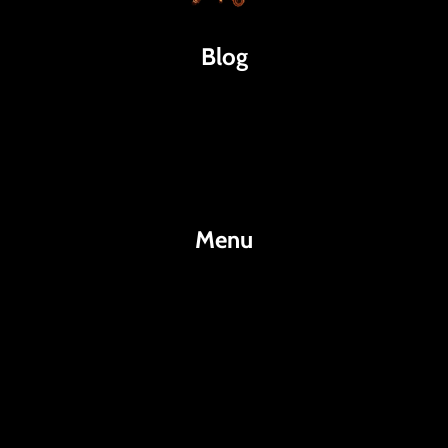
Blog
Káva
Espresso
Kakao
Menu
KafeKakao.cz
Blog
O Nás
Kontakty