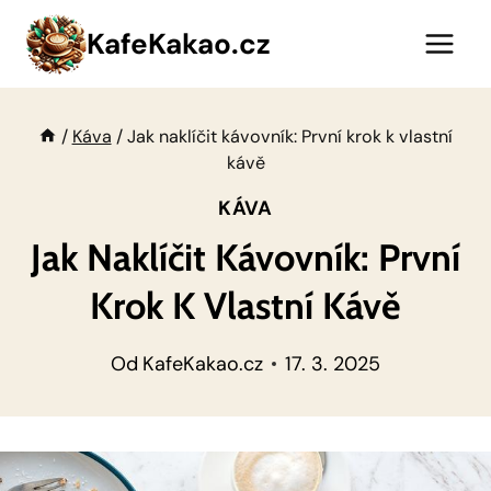
Přeskočit
KafeKakao.cz
na
obsah
/
Káva
/
Jak naklíčit kávovník: První krok k vlastní
kávě
KÁVA
Jak Naklíčit Kávovník: První
Krok K Vlastní Kávě
Od
KafeKakao.cz
17. 3. 2025