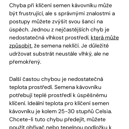
Chyba při klíčení semen kávovníku může
být frustrující, ale s správnými znalostmi a
postupy můžete zvýšit svou šanci na
úspěch. Jednou z nejčastějších chyb je
nedostatečná vlhkost prostředí,
která může
způsobit
, že semena neklíčí. Je důležité
udržovat substrát neustále vlhký, ale ne
přemokřený.
Další častou chybou je nedostatečná
teplota prostředí. Semena kávovníku
potřebují teplé prostředí k úspěšnému
klíčení. Ideální teplota pro klíčení semen
kávovníku je kolem 25-30 stupňů Celsia.
Chcete-li tuto chybu předejít, můžete
použít ohřívač nebo tepelnou podložku k