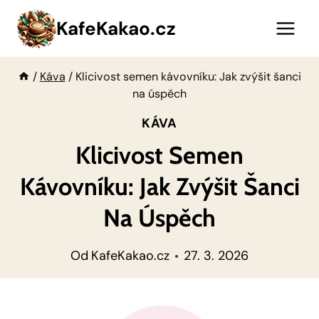
Přeskočit
KafeKakao.cz
na
obsah
/
Káva
/
Klicivost semen kávovníku: Jak zvýšit šanci
na úspěch
KÁVA
Klicivost Semen
Kávovníku: Jak Zvýšit Šanci
Na Úspěch
Od
KafeKakao.cz
27. 3. 2026