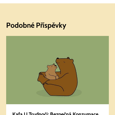
Podobné Příspěvky
Kafa U Trudnoći: Bezpečná Konzumace