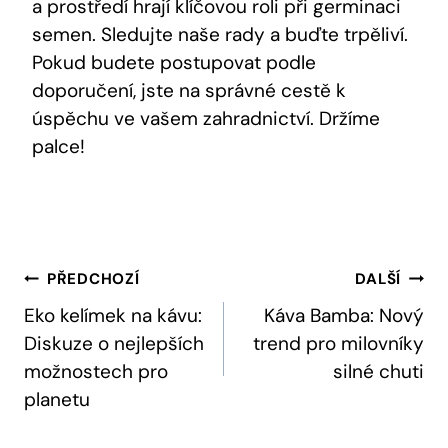
a prostředí hrají klíčovou roli při germinaci
semen. Sledujte naše rady a buďte trpěliví.
Pokud budete postupovat podle
doporučení, jste na správné cestě k
úspěchu ve vašem zahradnictví. Držíme
palce!
Navigace
PŘEDCHOZÍ
DALŠÍ
Pro
Eko kelímek na kávu:
Káva Bamba: Nový
Diskuze o nejlepších
trend pro milovníky
Příspěvek
možnostech pro
silné chuti
planetu