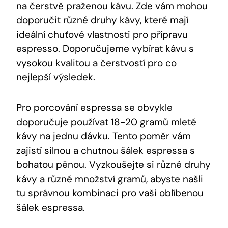
⁣na čerstvě praženou ⁤kávu. Zde‍ vám⁤ mohou
doporučit různé druhy kávy, které‍ mají
⁤ideální chuťové ⁤vlastnosti pro⁢ přípravu
⁢espresso. Doporučujeme vybírat kávu s
vysokou kvalitou a čerstvostí‌ pro co
nejlepší výsledek.
Pro porcování espressa se obvykle
doporučuje‍ používat 18-20⁤ gramů mleté
kávy na jednu​ dávku. Tento poměr‍ vám‍
zajistí silnou a chutnou šálek⁤ espressa s
bohatou pěnou. Vyzkoušejte si ⁤různé druhy
kávy a‍ různé ⁤množství gramů,⁤ abyste ‍našli
⁢tu správnou kombinaci pro vaši oblíbenou
šálek espressa.