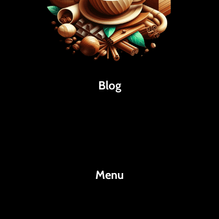
Blog
Káva
Espresso
Kakao
Menu
KafeKakao.cz
Blog