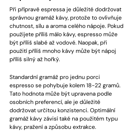
Při přípravě espressa ‌je důležité dodržovat
správnou ‍gramáž kávy, protože to ovlivňuje
chutnost, sílu a aroma⁣ celého nápoje. Pokud
použijete příliš ‌málo kávy, espresso může
⁣být příliš slabé‌ až vodové.​ Naopak, při
použití příliš mnoho kávy může být nápoj
příliš silný až ⁢hořký.
Standardní gramáž pro ⁤jednu porci ​
espresso se pohybuje ‍kolem 18-22 gramů.
Tato hodnota může být‌ upravena podle
osobních preferencí, ale je​ důležité
dodržovat určitou konzistenci. Optimální
gramáž kávy závisí ⁤také na ‌použitém typu
kávy,⁣ pražení a způsobu extrakce.