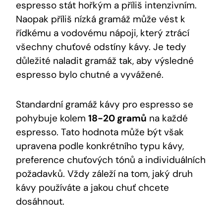
‌espresso stát hořkým a příliš intenzivním.
Naopak příliš⁣ nízká gramáž ⁤může ⁣vést k
⁢řídkému⁤ a ‍vodovému nápoji, který ztrácí
všechny chuťové odstíny kávy. Je⁤ tedy⁤
důležité naladit gramáž tak, aby výsledné
espresso bylo chutné a ​vyvážené.
Standardní gramáž kávy ​pro espresso se
pohybuje kolem
18-20 gramů
na každé
espresso. Tato hodnota ‌může být však
upravena ‍podle konkrétního typu kávy,⁢
preference⁣ chuťových⁤ tónů a​ individuálních
‍požadavků. ‌Vždy záleží na tom, ‌jaký druh
kávy používáte a jakou chuť chcete
dosáhnout.