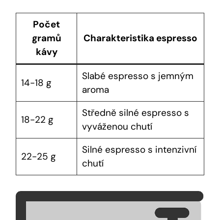
Počet
gramů
Charakteristika ​espresso
‌kávy
Slabé espresso s jemným
14-18 g
aroma
Středně ⁣silné espresso⁣ s
18-22 g
vyváženou chutí
Silné ⁢espresso ‍s intenzivní
22-25 g
chutí