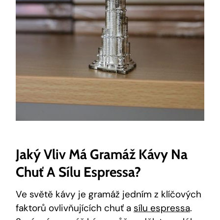
Jaký Vliv Má Gramáž⁢ Kávy ⁤na
Chuť ⁤a Sílu ⁢espressa?
Ve‌ světě kávy⁤ je gramáž jedním z klíčových
⁢faktorů ovlivňujících chuť a
sílu espressa
.