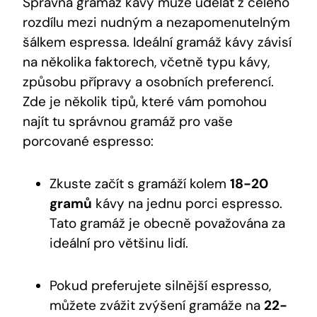
Správná gramáž ⁣kávy může udělat z celého
⁢rozdílu ​mezi nudným a nezapomenutelným
šálkem espressa. Ideální​ gramáž kávy‌ závisí
​na několika⁢ faktorech, včetně​ typu kávy,
způsobu⁤ přípravy a osobních‌ preferencí.
Zde ⁢je několik tipů, ‌které vám pomohou
⁤najít tu správnou gramáž pro vaše
‍porcované espresso:
Zkuste ⁣začít s gramáží kolem
18-20
gramů
kávy na ​jednu porci espresso.
Tato gramáž je⁢ obecně považována za
ideální pro‌ většinu lidí.
Pokud ⁢preferujete silnější espresso,
můžete zvážit zvýšení ‍gramáže⁢ na
22-