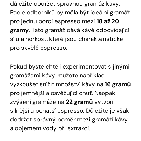
důležité dodržet správnou gramáž kávy.
Podle⁢ odborníků by měla ⁤být ideální gramáž
pro jednu ⁤porci espresso mezi
18 až 20​
gramy
. Tato gramáž dává kávě ‍odpovídající‍
sílu a hořkost, které ⁣jsou charakteristické
pro ⁣skvělé⁣ espresso.
Pokud byste chtěli‌ experimentovat s⁤ jinými
gramážemi kávy, můžete například
vyzkoušet snížit množství⁣ kávy na
16 gramů
‍pro jemnější a osvěžující chuť.⁤ Naopak
zvýšení gramáže⁢ na
22 gramů
vytvoří
silnější ‍a bohatší espresso. Důležité je však
dodržet správný poměr ‍mezi gramáží kávy
a⁣ objemem vody při extrakci.