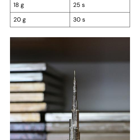
18‌ g
25 s
20 g
30 s