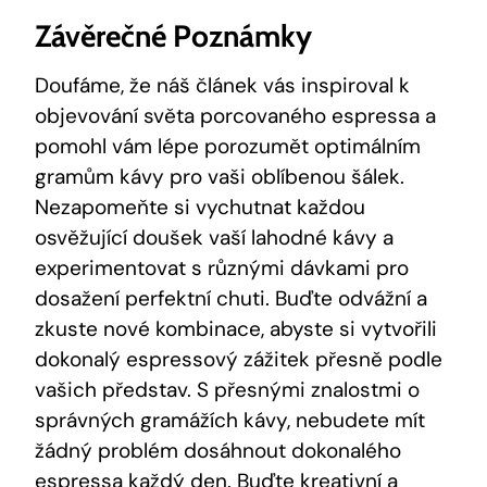
Závěrečné Poznámky
Doufáme, že náš článek vás inspiroval ⁣k‍
objevování světa porcovaného ⁤espressa ‌a
‌pomohl vám lépe porozumět optimálním
gramům ⁤kávy ⁤pro vaši‍ oblíbenou ⁣šálek.
Nezapomeňte si vychutnat každou
osvěžující doušek vaší lahodné kávy a
⁣experimentovat ⁢s různými⁣ dávkami pro
dosažení perfektní chuti. Buďte odvážní a ​
zkuste‌ nové kombinace, abyste si ⁤vytvořili
dokonalý ​espressový⁣ zážitek přesně podle
vašich představ.⁣ S přesnými znalostmi o
správných gramážích kávy, nebudete mít
žádný problém dosáhnout dokonalého
espressa každý den. Buďte⁣ kreativní a