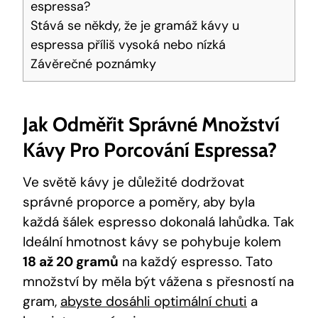
espressa?
Stává se někdy, že je⁣ gramáž kávy u
espressa ⁢příliš vysoká nebo nízká
Závěrečné poznámky
Jak Odměřit Správné Množství
Kávy Pro‍ Porcování Espressa?
Ve ⁢světě kávy ⁤je důležité dodržovat
‍správné proporce a‌ poměry, aby ​byla
každá šálek espresso dokonalá ​lahůdka. Tak⁢
Ideální hmotnost kávy se pohybuje kolem ​
18 ⁢až 20 gramů
na každý espresso. Tato
množství ⁣by⁤ měla⁢ být‌ vážena ⁤s přesností na
gram,
abyste dosáhli optimální chuti
a