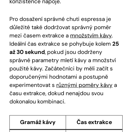
⁢konzistence nápoje.
Pro dosažení správné chuti espressa ‌je
důležité také dodržovat správný poměr
mezi‍ časem extrakce a
množstvím kávy
.
‍Ideální ‌čas⁢ extrakce ‍se pohybuje kolem
25
až⁤ 30 sekund
, ⁤pokud ⁢jsou dodrženy ​
správné parametry mletí ‌kávy a množství
použité kávy. Začátečníci by měli ​začít s
doporučenými hodnotami ⁤a postupně
⁤experimentovat s⁤
různými poměry kávy
a
času extrakce, ‌dokud nenajdou svou⁢
dokonalou ⁣kombinaci.
Gramáž kávy
Čas extrakce