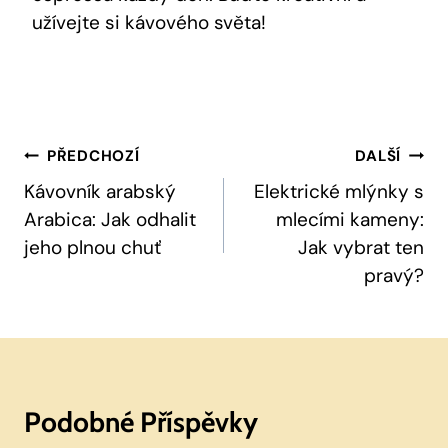
užívejte si kávového světa!
Navigace
PŘEDCHOZÍ
DALŠÍ
Pro
Kávovník arabský
Elektrické mlýnky s
Arabica: Jak odhalit
mlecími kameny:
Příspěvek
jeho plnou chuť
Jak vybrat ten
pravý?
Podobné Příspěvky