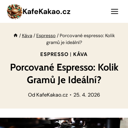
Přeskočit
KafeKakao.cz
na
obsah
/
Káva
/
Espresso
/
Porcované espresso: Kolik
gramů je ideální?
ESPRESSO
|
KÁVA
Porcované Espresso: Kolik
Gramů Je Ideální?
Od
KafeKakao.cz
25. 4. 2026