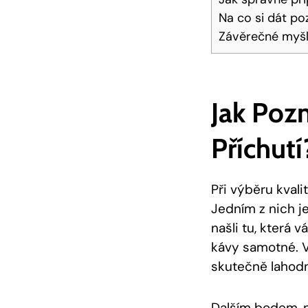
Na co si dát poz
Závěrečné myš
Jak Pozn
Příchutí
Při výběru kvalit
Jedním z nich je
našli tu, která 
kávy samotné. V
skutečně lahodn
Dalším bodem, na