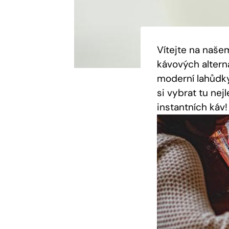
Vítejte na naše
kávových alterna
moderní lahůdky,
si vybrat tu ne
instantních káv!