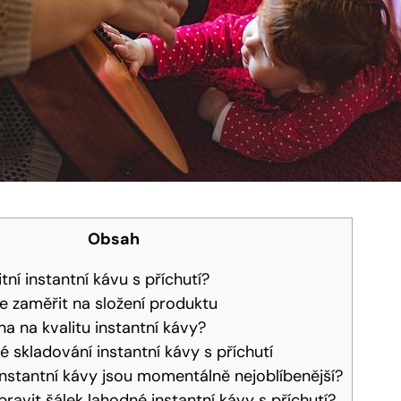
Obsah
tní instantní kávu s příchutí?
 zaměřit na složení produktu
na na kvalitu instantní kávy?
é skladování instantní kávy s příchutí
instantní kávy jsou momentálně nejoblíbenější?
pravit šálek lahodné instantní kávy s příchutí?