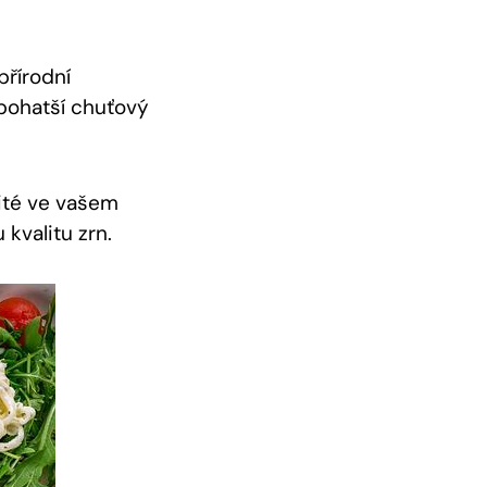
přírodní
bohatší chuťový
ité ve vašem
kvalitu zrn.