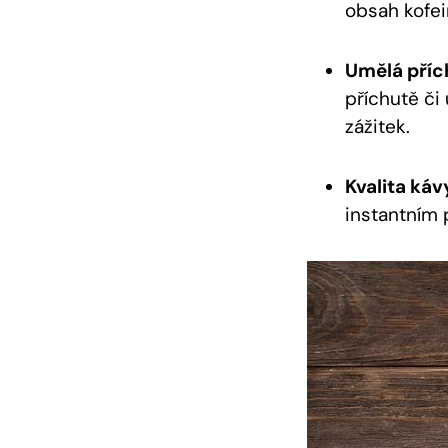
obsah kofei
Umělá příc
příchutě či
zážitek.
Kvalita káv
instantním 