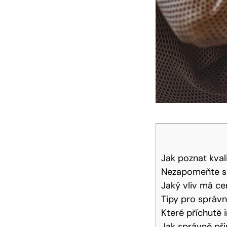
Jak poznat kvali
Nezapomeňte se
Jaký vliv má ce
Tipy pro správn
Které příchutě 
Jak správně při