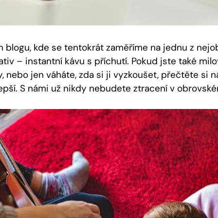
m blogu, kde se tentokrát zaměříme na jednu z nejo
tiv – instantní kávu s příchutí. Pokud jste také mil
 nebo jen váháte, zda si ji vyzkoušet, přečtěte si 
jlepší. S námi už nikdy nebudete ztracení v obrovsk