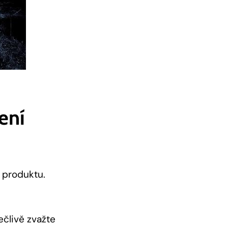
ení
í produktu.
člivě zvažte