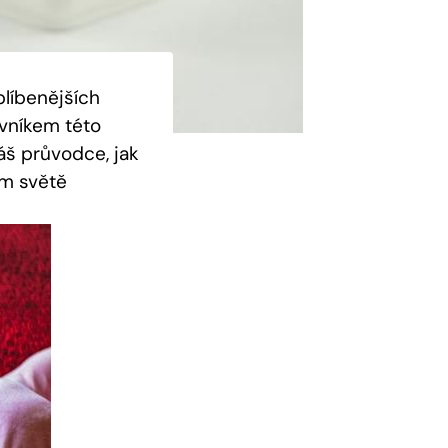
blíbenějších
ovníkem této
náš průvodce, jak
ém světě