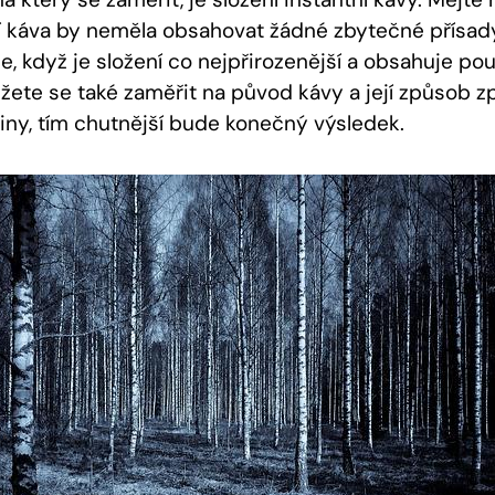
tní káva by neměla obsahovat žádné zbytečné přísa
 je, když je složení co nejpřirozenější a obsahuje pou
žete se také zaměřit na původ kávy a její způsob z
viny, tím chutnější bude konečný výsledek.