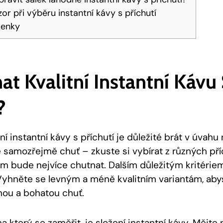
or při výběru instantní kávy s příchutí
lenky
at Kvalitní Instantní Kávu
?
ní instantní kávy s příchutí je důležité brát v úvahu 
 samozřejmě chuť – zkuste si vybírat z různých pří
vám bude nejvíce chutnat. Dalším důležitým kritériem
yhněte se levným a méně kvalitním variantám, abyst
ou a bohatou chuť.
 který se zaměřit, je složení instantní kávy. Mějte 