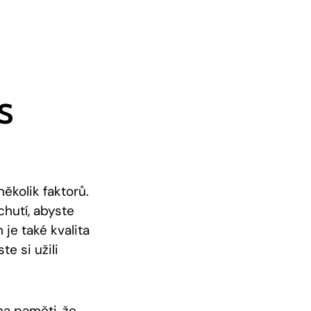
 S
několik faktorů.
chutí, abyste
 je také kvalita
e si užili
na paměti, že