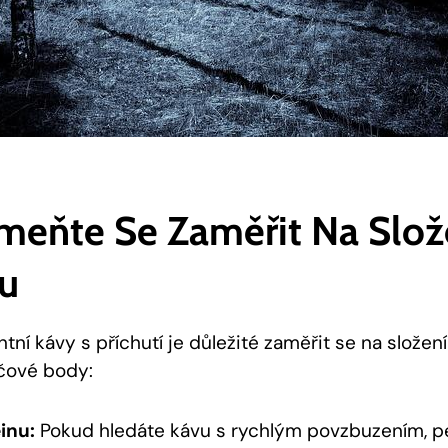
eňte Se Zaměřit Na Slož
u
ntní kávy s příchutí je důležité zaměřit se na složen
íčové body:
inu:
Pokud hledáte kávu s rychlým povzbuzením, pe