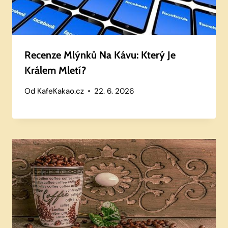
Recenze Mlýnků Na Kávu: Který Je
Králem Mletí?
Od
KafeKakao.cz
22. 6. 2026