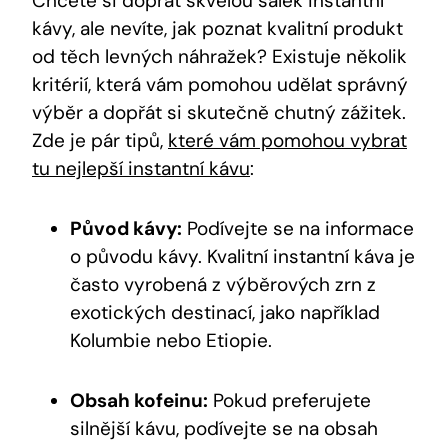
Chcete si dopřát skvělou šálek instantní
kávy, ale nevíte, jak poznat kvalitní produkt
od těch levných náhražek? Existuje několik
kritérií, která vám pomohou udělat správný
výběr a dopřát si skutečně chutný zážitek.
Zde je pár tipů,
které vám pomohou vybrat
tu nejlepší instantní kávu
:
Původ kávy:
Podívejte se na informace
o původu kávy. Kvalitní instantní káva je
často vyrobená z výběrových zrn z
exotických destinací, jako například
Kolumbie nebo Etiopie.
Obsah kofeinu:
Pokud preferujete
silnější kávu, podívejte se na obsah