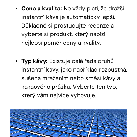
Cena a kvalita:
Ne vždy platí, že dražší
instantní káva je automaticky lepší.
Důkladně si prostudujte recenze a
vyberte si produkt, který nabízí
nejlepší poměr ceny a kvality.
Typ kávy:
Existuje celá řada druhů
instantní kávy, jako například rozpustná,
sušená mražením nebo směsi kávy a
kakaového prášku. Vyberte ten typ,
který vám nejvíce vyhovuje.