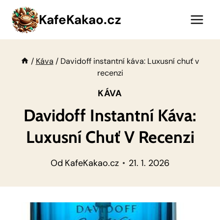
Přeskočit
KafeKakao.cz
na
obsah
/
Káva
/
Davidoff instantní káva: Luxusní chuť v
recenzi
KÁVA
Davidoff Instantní Káva:
Luxusní Chuť V Recenzi
Od
KafeKakao.cz
21. 1. 2026