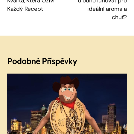
Kvalita, Která Oživí
dlouho luhovat pro
Příspěvek
Každý Recept
ideální aroma a
chuť?
Podobné Příspěvky