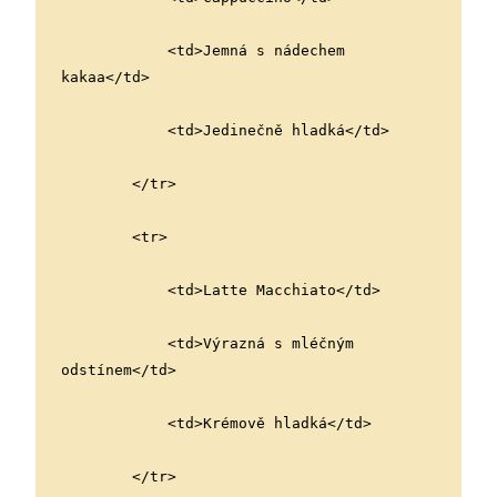
            <td>Jemná s nádechem 
kakaa</td>
            <td>Jedinečně hladká</td>
        </tr>
        <tr>
            <td>Latte Macchiato</td>
            <td>Výrazná s mléčným 
odstínem</td>
            <td>Krémově hladká</td>
        </tr>