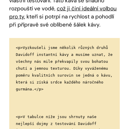
vlastní testování. Tato káva se snadno
rozpouští ve vodě,
což ji činí ideální volbou
pro ty
, kteří si potrpí na rychlost a pohodlí
při přípravě své oblíbené šálek kávy.
<p>Vyzkoušeli jsme několik různých druhů 
Davidoff instantní kávy a musíme uznat, že 
všechny nás mile překvapily svou bohatou 
chutí a jemnou texturou. Díky vyváženému 
poměru kvalitních surovin se jedná o kávu, 
která si získá srdce každého náročného 
gurmána.</p>
<p>V tabulce níže jsou shrnuty naše 
nejlepší dojmy z testování Davidoff 