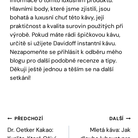
informace o tomto luxusním produktu.
Hlavními body, které jsme zjistili, jsou
bohatá a luxusní chuť této kávy, její
praktičnost a kvalita surovin použitých při
výrobě. Pokud máte rádi špičkovou kávu,
určitě si užijete Davidoff instantní kávu.
Nezapomeňte se přihlásit k odběru mého
blogu pro další podobné recenze a tipy.
Děkuji ještě jednou a těším se na další
setkání!
Navigace
PŘEDCHOZÍ
DALŠÍ
Pro
Dr. Oetker Kakao:
Mletá káva: Jak