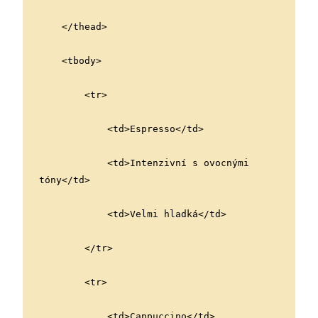
    </thead>
    <tbody>
        <tr>
            <td>Espresso</td>
            <td>Intenzivní s ovocnými 
tóny</td>
            <td>Velmi hladká</td>
        </tr>
        <tr>
            <td>Cappuccino</td>