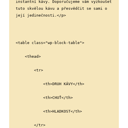
instantní kávy. Doporučujeme vám vyzkoušet 
tuto skvělou kávu a přesvědčit se sami o 
její jedinečnosti.</p>
<table class="wp-block-table">
    <thead>
        <tr>
            <th>DRUH KÁVY</th>
            <th>CHUŤ</th>
            <th>HLADKOST</th>
        </tr>